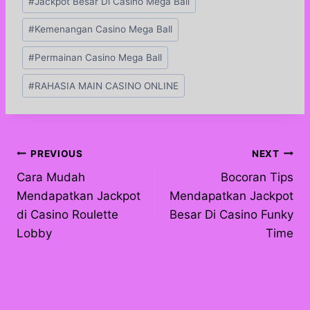
#
Jackpot Besar Di Casino Mega Ball
Tags:
#
Kemenangan Casino Mega Ball
#
Permainan Casino Mega Ball
#
RAHASIA MAIN CASINO ONLINE
Post
PREVIOUS
NEXT
Cara Mudah
Bocoran Tips
navigation
Mendapatkan Jackpot
Mendapatkan Jackpot
di Casino Roulette
Besar Di Casino Funky
Lobby
Time