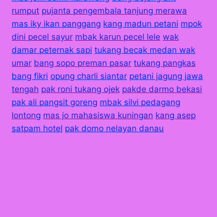
rumput
pujanta pengembala tanjung merawa
mas iky ikan panggang
kang madun petani
mpok
dini pecel sayur
mbak karun pecel lele
wak
damar peternak sapi
tukang becak medan wak
umar
bang sopo preman pasar
tukang pangkas
bang fikri
opung charli siantar
petani jagung jawa
tengah
pak roni tukang ojek
pakde darmo bekasi
pak ali pangsit goreng
mbak silvi pedagang
lontong
mas jo mahasiswa kuningan
kang asep
satpam hotel
pak domo nelayan danau