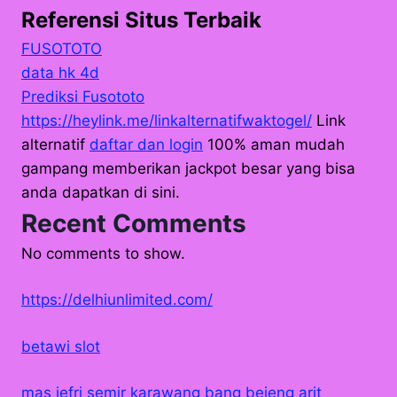
Referensi Situs Terbaik
FUSOTOTO
data hk 4d
Prediksi Fusototo
https://heylink.me/linkalternatifwaktogel/
Link
alternatif
daftar dan login
100% aman mudah
gampang memberikan jackpot besar yang bisa
anda dapatkan di sini.
Recent Comments
No comments to show.
https://delhiunlimited.com/
betawi slot
mas jefri semir karawang
bang bejeng arit