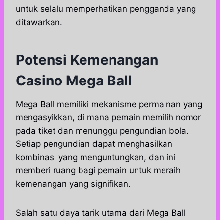
untuk selalu memperhatikan pengganda yang
ditawarkan.
Potensi Kemenangan
Casino Mega Ball
Mega Ball memiliki mekanisme permainan yang
mengasyikkan, di mana pemain memilih nomor
pada tiket dan menunggu pengundian bola.
Setiap pengundian dapat menghasilkan
kombinasi yang menguntungkan, dan ini
memberi ruang bagi pemain untuk meraih
kemenangan yang signifikan.
Salah satu daya tarik utama dari Mega Ball