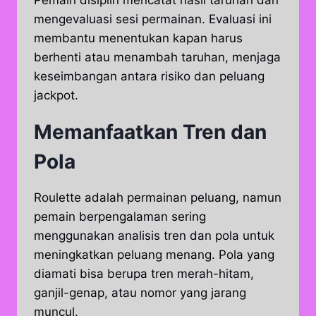
mengevaluasi sesi permainan. Evaluasi ini
membantu menentukan kapan harus
berhenti atau menambah taruhan, menjaga
keseimbangan antara risiko dan peluang
jackpot.
Memanfaatkan Tren dan
Pola
Roulette adalah permainan peluang, namun
pemain berpengalaman sering
menggunakan analisis tren dan pola untuk
meningkatkan peluang menang. Pola yang
diamati bisa berupa tren merah-hitam,
ganjil-genap, atau nomor yang jarang
muncul.