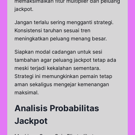
memaksimalkan fitur multiplier dan peluang
jackpot.
Jangan terlalu sering mengganti strategi.
Konsistensi taruhan sesuai tren
meningkatkan peluang menang besar.
Siapkan modal cadangan untuk sesi
tambahan agar peluang jackpot tetap ada
meski terjadi kekalahan sementara.
Strategi ini memungkinkan pemain tetap
aman sekaligus mengejar kemenangan
maksimal.
Analisis Probabilitas
Jackpot