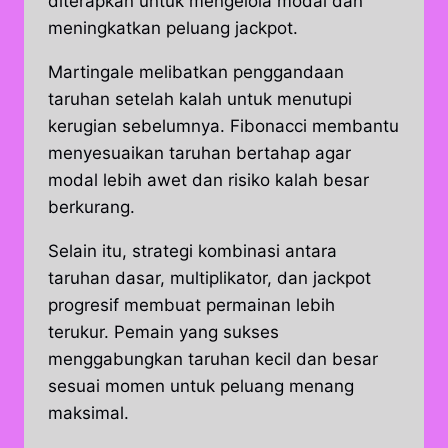
diterapkan untuk mengelola modal dan
meningkatkan peluang jackpot.
Martingale melibatkan penggandaan
taruhan setelah kalah untuk menutupi
kerugian sebelumnya. Fibonacci membantu
menyesuaikan taruhan bertahap agar
modal lebih awet dan risiko kalah besar
berkurang.
Selain itu, strategi kombinasi antara
taruhan dasar, multiplikator, dan jackpot
progresif membuat permainan lebih
terukur. Pemain yang sukses
menggabungkan taruhan kecil dan besar
sesuai momen untuk peluang menang
maksimal.