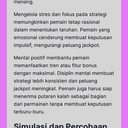
menang.
Mengelola stres dan fokus pada strategi
memungkinkan pemain tetap rasional
dalam menentukan taruhan. Pemain yang
emosional cenderung membuat keputusan
impulsif, mengurangi peluang jackpot.
Mental positif membantu pemain
memanfaatkan tren atau fitur bonus
dengan maksimal. Disiplin mental membuat
strategi lebih konsisten dan peluang
jackpot meningkat. Pemain juga harus siap
menerima putaran kalah sebagai bagian
dari permainan tanpa membuat keputusan
terburu-buru.
Simulasi dan Percobaan