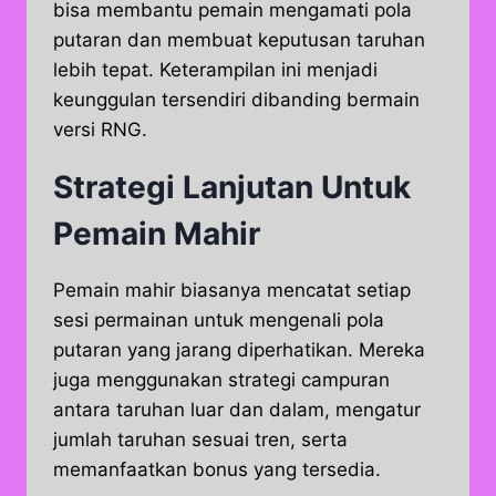
bisa membantu pemain mengamati pola
putaran dan membuat keputusan taruhan
lebih tepat. Keterampilan ini menjadi
keunggulan tersendiri dibanding bermain
versi RNG.
Strategi Lanjutan Untuk
Pemain Mahir
Pemain mahir biasanya mencatat setiap
sesi permainan untuk mengenali pola
putaran yang jarang diperhatikan. Mereka
juga menggunakan strategi campuran
antara taruhan luar dan dalam, mengatur
jumlah taruhan sesuai tren, serta
memanfaatkan bonus yang tersedia.