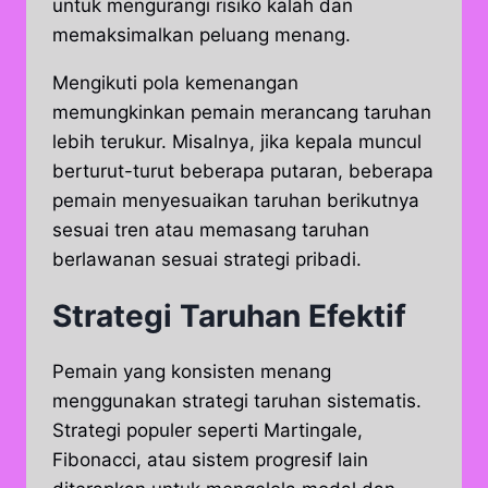
untuk mengurangi risiko kalah dan
memaksimalkan peluang menang.
Mengikuti pola kemenangan
memungkinkan pemain merancang taruhan
lebih terukur. Misalnya, jika kepala muncul
berturut-turut beberapa putaran, beberapa
pemain menyesuaikan taruhan berikutnya
sesuai tren atau memasang taruhan
berlawanan sesuai strategi pribadi.
Strategi Taruhan Efektif
Pemain yang konsisten menang
menggunakan strategi taruhan sistematis.
Strategi populer seperti Martingale,
Fibonacci, atau sistem progresif lain