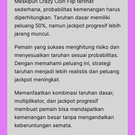
Meskipun Crazy Coin Flip terlihat
sederhana, probabilitas kemenangan harus
diperhitungkan. Taruhan dasar memiliki
peluang 50%, namun jackpot progresif lebih
jarang muncul.
Pemain yang sukses menghitung risiko dan
menyesuaikan taruhan sesuai probabilitas.
Dengan memahami peluang ini, strategi
taruhan menjadi lebih realistis dan peluang
jackpot meningkat.
Memanfaatkan kombinasi taruhan dasar,
multiplikator, dan jackpot progresif
membuat pemain bisa mendapatkan
kemenangan besar tanpa mengandalkan
keberuntungan semata.