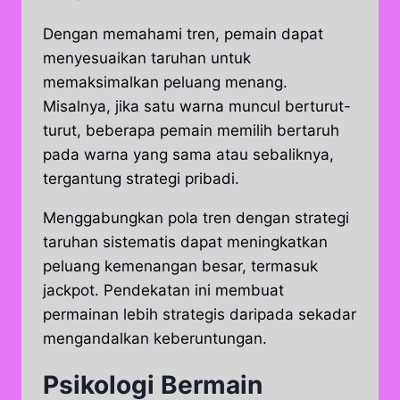
Dengan memahami tren, pemain dapat
menyesuaikan taruhan untuk
memaksimalkan peluang menang.
Misalnya, jika satu warna muncul berturut-
turut, beberapa pemain memilih bertaruh
pada warna yang sama atau sebaliknya,
tergantung strategi pribadi.
Menggabungkan pola tren dengan strategi
taruhan sistematis dapat meningkatkan
peluang kemenangan besar, termasuk
jackpot. Pendekatan ini membuat
permainan lebih strategis daripada sekadar
mengandalkan keberuntungan.
Psikologi Bermain