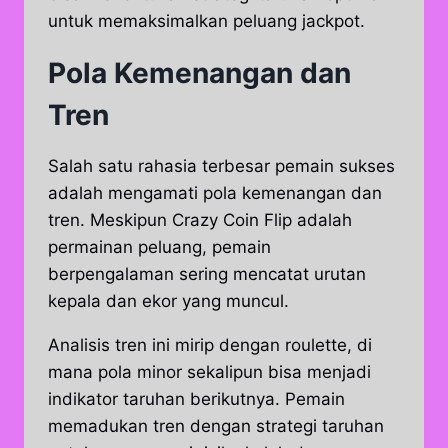
untuk memaksimalkan peluang jackpot.
Pola Kemenangan dan
Tren
Salah satu rahasia terbesar pemain sukses
adalah mengamati pola kemenangan dan
tren. Meskipun Crazy Coin Flip adalah
permainan peluang, pemain
berpengalaman sering mencatat urutan
kepala dan ekor yang muncul.
Analisis tren ini mirip dengan roulette, di
mana pola minor sekalipun bisa menjadi
indikator taruhan berikutnya. Pemain
memadukan tren dengan strategi taruhan