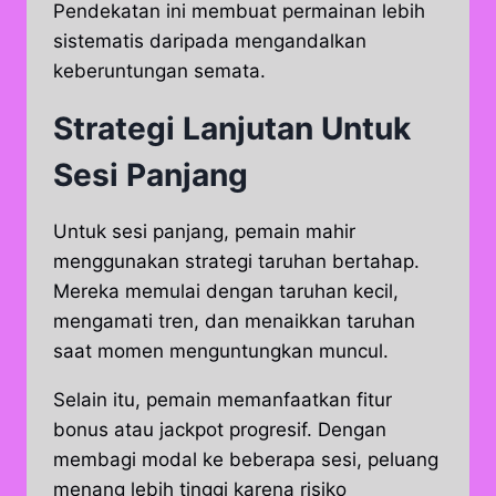
Pendekatan ini membuat permainan lebih
sistematis daripada mengandalkan
keberuntungan semata.
Strategi Lanjutan Untuk
Sesi Panjang
Untuk sesi panjang, pemain mahir
menggunakan strategi taruhan bertahap.
Mereka memulai dengan taruhan kecil,
mengamati tren, dan menaikkan taruhan
saat momen menguntungkan muncul.
Selain itu, pemain memanfaatkan fitur
bonus atau jackpot progresif. Dengan
membagi modal ke beberapa sesi, peluang
menang lebih tinggi karena risiko