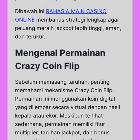
Dibawah ini
RAHASIA MAIN CASINO
ONLINE
membahas strategi lengkap agar
peluang meraih jackpot lebih tinggi, aman,
dan terukur.
Mengenal Permainan
Crazy Coin Flip
Sebelum memasang taruhan, penting
memahami mekanisme Crazy Coin Flip.
Permainan ini menggunakan koin digital
yang dilempar secara virtual dengan hasil
kepala atau ekor. Meskipun terlihat
sederhana, permainan memiliki fitur
multiplier, taruhan jackpot, dan bonus