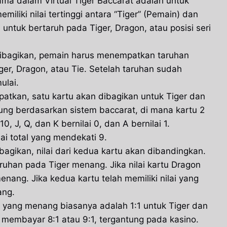
a dalam Virtual Tiger Baccarat adalah untuk
liki nilai tertinggi antara “Tiger” (Pemain) dan
untuk bertaruh pada Tiger, Dragon, atau posisi seri
ibagikan, pemain harus menempatkan taruhan
iger, Dragon, atau Tie. Setelah taruhan sudah
ulai.
atkan, satu kartu akan dibagikan untuk Tiger dan
itung berdasarkan sistem baccarat, di mana kartu 2
0, J, Q, dan K bernilai 0, dan A bernilai 1.
i total yang mendekati 9.
gikan, nilai dari kedua kartu akan dibandingkan.
 taruhan pada Tiger menang. Jika nilai kartu Dragon
enang. Jika kedua kartu telah memiliki nilai yang
ang.
yang menang biasanya adalah 1:1 untuk Tiger dan
 membayar 8:1 atau 9:1, tergantung pada kasino.