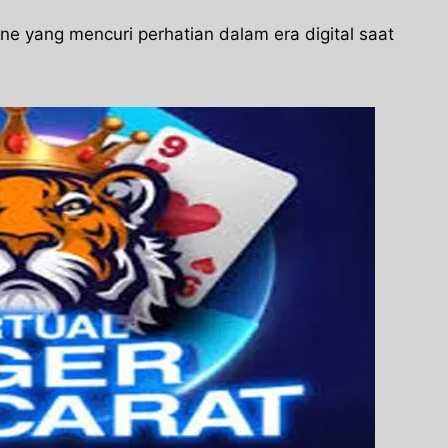
ne yang mencuri perhatian dalam era digital saat