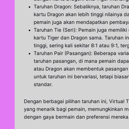
Taruhan Dragon: Sebaliknya, taruhan D
kartu Dragon akan lebih tinggi nilainya d
pemain juga akan mendapatkan pembaya
Taruhan Tie (Seri): Pemain juga memiliki 
kartu Tiger dan Dragon sama. Taruhan 
tinggi, sering kali sekitar 8:1 atau 9:1, t
Taruhan Pair (Pasangan): Beberapa varia
taruhan pasangan, di mana pemain dapat
atau Dragon akan membentuk pasangan (
untuk taruhan ini bervariasi, tetapi bias
standar.
Dengan berbagai pilihan taruhan ini, Virtual 
yang menarik bagi pemain, memungkinkan mer
dengan gaya bermain dan preferensi mereka