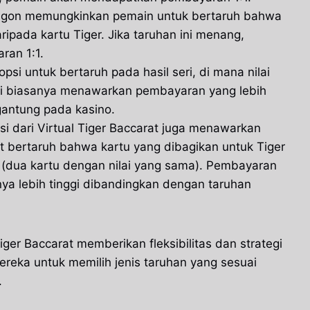
ragon memungkinkan pemain untuk bertaruh bahwa
aripada kartu Tiger. Jika taruhan ini menang,
ran 1:1.
opsi untuk bertaruh pada hasil seri, di mana nilai
ini biasanya menawarkan pembayaran yang lebih
ergantung pada kasino.
si dari Virtual Tiger Baccarat juga menawarkan
 bertaruh bahwa kartu yang dibagikan untuk Tiger
dua kartu dengan nilai yang sama). Pembayaran
anya lebih tinggi dibandingkan dengan taruhan
Tiger Baccarat memberikan fleksibilitas dan strategi
eka untuk memilih jenis taruhan yang sesuai
.