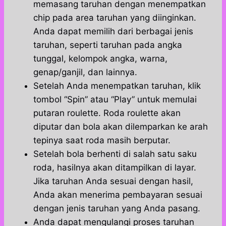
memasang taruhan dengan menempatkan
chip pada area taruhan yang diinginkan.
Anda dapat memilih dari berbagai jenis
taruhan, seperti taruhan pada angka
tunggal, kelompok angka, warna,
genap/ganjil, dan lainnya.
Setelah Anda menempatkan taruhan, klik
tombol “Spin” atau “Play” untuk memulai
putaran roulette. Roda roulette akan
diputar dan bola akan dilemparkan ke arah
tepinya saat roda masih berputar.
Setelah bola berhenti di salah satu saku
roda, hasilnya akan ditampilkan di layar.
Jika taruhan Anda sesuai dengan hasil,
Anda akan menerima pembayaran sesuai
dengan jenis taruhan yang Anda pasang.
Anda dapat mengulangi proses taruhan