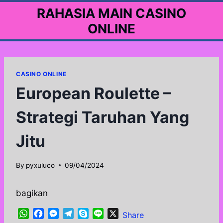
Skip
RAHASIA MAIN CASINO
to
ONLINE
content
CASINO ONLINE
European Roulette –
Strategi Taruhan Yang
Jitu
By
pyxuluco
09/04/2024
bagikan
W
F
M
T
S
L
X
Share