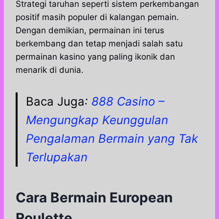
Strategi taruhan seperti sistem perkembangan
positif masih populer di kalangan pemain.
Dengan demikian, permainan ini terus
berkembang dan tetap menjadi salah satu
permainan kasino yang paling ikonik dan
menarik di dunia.
Baca Juga
:
888 Casino –
Mengungkap Keunggulan
Pengalaman Bermain yang Tak
Terlupakan
Cara Bermain European
Roulette