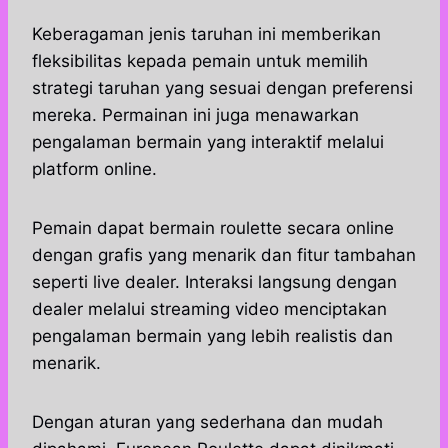
Keberagaman jenis taruhan ini memberikan
fleksibilitas kepada pemain untuk memilih
strategi taruhan yang sesuai dengan preferensi
mereka. Permainan ini juga menawarkan
pengalaman bermain yang interaktif melalui
platform online.
Pemain dapat bermain roulette secara online
dengan grafis yang menarik dan fitur tambahan
seperti live dealer. Interaksi langsung dengan
dealer melalui streaming video menciptakan
pengalaman bermain yang lebih realistis dan
menarik.
Dengan aturan yang sederhana dan mudah