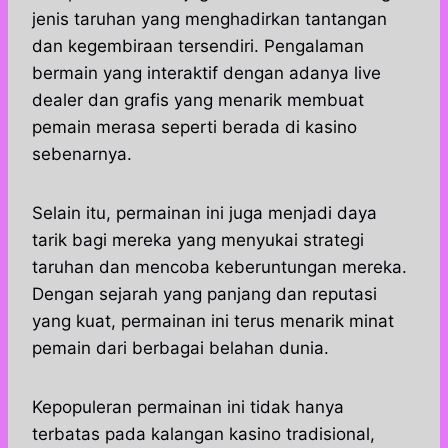
jenis taruhan yang menghadirkan tantangan
dan kegembiraan tersendiri. Pengalaman
bermain yang interaktif dengan adanya live
dealer dan grafis yang menarik membuat
pemain merasa seperti berada di kasino
sebenarnya.
Selain itu, permainan ini juga menjadi daya
tarik bagi mereka yang menyukai strategi
taruhan dan mencoba keberuntungan mereka.
Dengan sejarah yang panjang dan reputasi
yang kuat, permainan ini terus menarik minat
pemain dari berbagai belahan dunia.
Kepopuleran permainan ini tidak hanya
terbatas pada kalangan kasino tradisional,