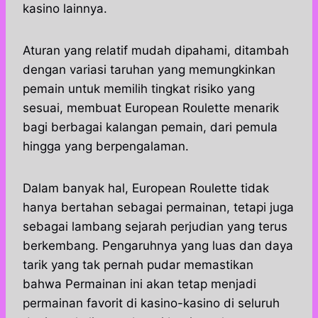
kasino lainnya.
Aturan yang relatif mudah dipahami, ditambah
dengan variasi taruhan yang memungkinkan
pemain untuk memilih tingkat risiko yang
sesuai, membuat European Roulette menarik
bagi berbagai kalangan pemain, dari pemula
hingga yang berpengalaman.
Dalam banyak hal, European Roulette tidak
hanya bertahan sebagai permainan, tetapi juga
sebagai lambang sejarah perjudian yang terus
berkembang. Pengaruhnya yang luas dan daya
tarik yang tak pernah pudar memastikan
bahwa Permainan ini akan tetap menjadi
permainan favorit di kasino-kasino di seluruh