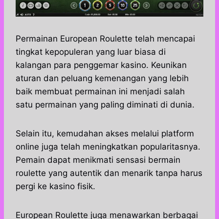
Permainan European Roulette telah mencapai
tingkat kepopuleran yang luar biasa di
kalangan para penggemar kasino. Keunikan
aturan dan peluang kemenangan yang lebih
baik membuat permainan ini menjadi salah
satu permainan yang paling diminati di dunia.
Selain itu, kemudahan akses melalui platform
online juga telah meningkatkan popularitasnya.
Pemain dapat menikmati sensasi bermain
roulette yang autentik dan menarik tanpa harus
pergi ke kasino fisik.
European Roulette juga menawarkan berbagai