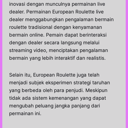
inovasi dengan munculnya permainan live
dealer. Permainan European Roulette live
dealer menggabungkan pengalaman bermain
roulette tradisional dengan kenyamanan
bermain online. Pemain dapat berinteraksi
dengan dealer secara langsung melalui
streaming video, menciptakan pengalaman
bermain yang lebih interaktif dan realistis.
Selain itu, European Roulette juga telah
menjadi subjek eksperimen strategi taruhan
yang berbeda oleh para penjudi. Meskipun
tidak ada sistem kemenangan yang dapat
mengubah peluang jangka panjang dari
permainan ini.