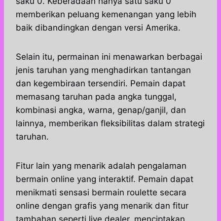
saku 0. Keberadaan hanya satu saku 0
memberikan peluang kemenangan yang lebih
baik dibandingkan dengan versi Amerika.
Selain itu, permainan ini menawarkan berbagai
jenis taruhan yang menghadirkan tantangan
dan kegembiraan tersendiri. Pemain dapat
memasang taruhan pada angka tunggal,
kombinasi angka, warna, genap/ganjil, dan
lainnya, memberikan fleksibilitas dalam strategi
taruhan.
Fitur lain yang menarik adalah pengalaman
bermain online yang interaktif. Pemain dapat
menikmati sensasi bermain roulette secara
online dengan grafis yang menarik dan fitur
tambahan seperti live dealer, menciptakan