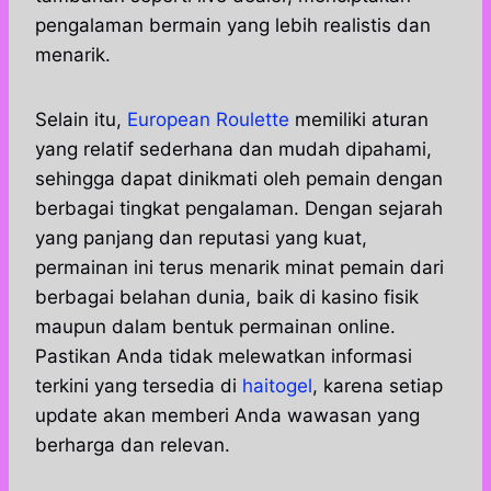
pengalaman bermain yang lebih realistis dan
menarik.
Selain itu,
European Roulette
memiliki aturan
yang relatif sederhana dan mudah dipahami,
sehingga dapat dinikmati oleh pemain dengan
berbagai tingkat pengalaman. Dengan sejarah
yang panjang dan reputasi yang kuat,
permainan ini terus menarik minat pemain dari
berbagai belahan dunia, baik di kasino fisik
maupun dalam bentuk permainan online.
Pastikan Anda tidak melewatkan informasi
terkini yang tersedia di
haitogel
, karena setiap
update akan memberi Anda wawasan yang
berharga dan relevan.