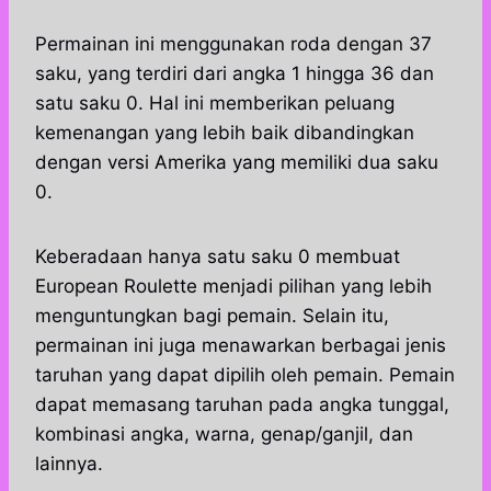
Permainan ini menggunakan roda dengan 37
saku, yang terdiri dari angka 1 hingga 36 dan
satu saku 0. Hal ini memberikan peluang
kemenangan yang lebih baik dibandingkan
dengan versi Amerika yang memiliki dua saku
0.
Keberadaan hanya satu saku 0 membuat
European Roulette menjadi pilihan yang lebih
menguntungkan bagi pemain. Selain itu,
permainan ini juga menawarkan berbagai jenis
taruhan yang dapat dipilih oleh pemain. Pemain
dapat memasang taruhan pada angka tunggal,
kombinasi angka, warna, genap/ganjil, dan
lainnya.