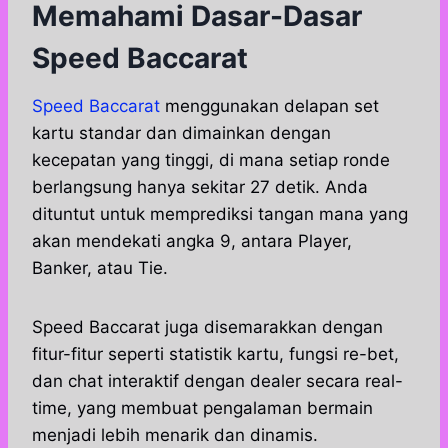
Memahami Dasar-Dasar
Speed Baccarat
Speed Baccarat
menggunakan delapan set
kartu standar dan dimainkan dengan
kecepatan yang tinggi, di mana setiap ronde
berlangsung hanya sekitar 27 detik. Anda
dituntut untuk memprediksi tangan mana yang
akan mendekati angka 9, antara Player,
Banker, atau Tie.
Speed Baccarat juga disemarakkan dengan
fitur-fitur seperti statistik kartu, fungsi re-bet,
dan chat interaktif dengan dealer secara real-
time, yang membuat pengalaman bermain
menjadi lebih menarik dan dinamis.