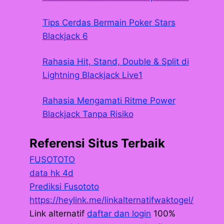
Tips Cerdas Bermain Poker Stars
Blackjack 6
Rahasia Hit, Stand, Double & Split di
Lightning Blackjack Live1
Rahasia Mengamati Ritme Power
Blackjack Tanpa Risiko
Referensi Situs Terbaik
FUSOTOTO
data hk 4d
Prediksi Fusototo
https://heylink.me/linkalternatifwaktogel/
Link alternatif
daftar dan login
100%