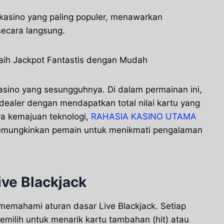
kasino yang paling populer, menawarkan
secara langsung.
sino yang sesungguhnya. Di dalam permainan ini,
ealer dengan mendapatkan total nilai kartu yang
ya kemajuan teknologi,
RAHASIA KASINO UTAMA
 memungkinkan pemain untuk menikmati pengalaman
ve Blackjack
memahami aturan dasar Live Blackjack. Setiap
ilih untuk menarik kartu tambahan (hit) atau