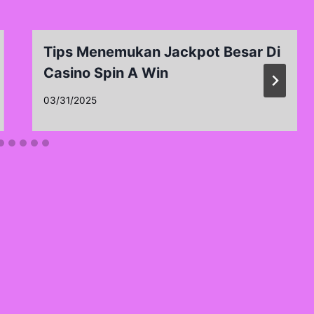
Tips Menemukan Jackpot Besar Di
Casino Spin A Win
03/31/2025