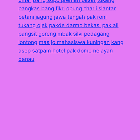
umar
bang sopo preman pasar
tukang
pangkas bang fikri
opung charli siantar
petani jagung jawa tengah
pak roni
tukang ojek
pakde darmo bekasi
pak ali
pangsit goreng
mbak silvi pedagang
lontong
mas jo mahasiswa kuningan
kang
asep satpam hotel
pak domo nelayan
danau