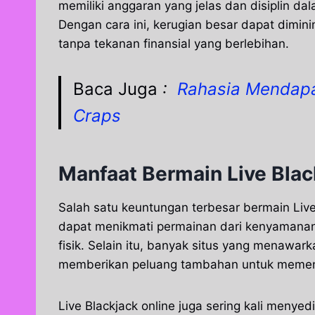
memiliki anggaran yang jelas dan disiplin d
Dengan cara ini, kerugian besar dapat dimi
tanpa tekanan finansial yang berlebihan.
Baca Juga
:
Rahasia Mendapa
Craps
Manfaat Bermain Live Blac
Salah satu keuntungan terbesar bermain Liv
dapat menikmati permainan dari kenyamanan
fisik. Selain itu, banyak situs yang menawa
memberikan peluang tambahan untuk memen
Live Blackjack online juga sering kali menye