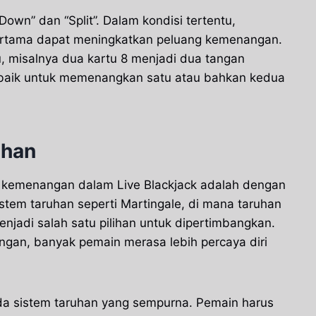
own” dan “Split”. Dalam kondisi tertentu,
ertama dapat meningkatkan peluang kemenangan.
 misalnya dua kartu 8 menjadi dua tangan
h baik untuk memenangkan satu atau bahkan kedua
uhan
g kemenangan dalam Live Blackjack adalah dengan
stem taruhan seperti Martingale, di mana taruhan
njadi salah satu pilihan untuk dipertimbangkan.
ngan, banyak pemain merasa lebih percaya diri
da sistem taruhan yang sempurna. Pemain harus