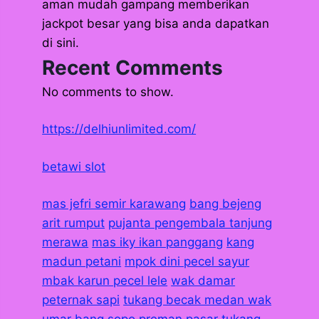
aman mudah gampang memberikan
jackpot besar yang bisa anda dapatkan
di sini.
Recent Comments
No comments to show.
https://delhiunlimited.com/
betawi slot
mas jefri semir karawang
bang bejeng
arit rumput
pujanta pengembala tanjung
merawa
mas iky ikan panggang
kang
madun petani
mpok dini pecel sayur
mbak karun pecel lele
wak damar
peternak sapi
tukang becak medan wak