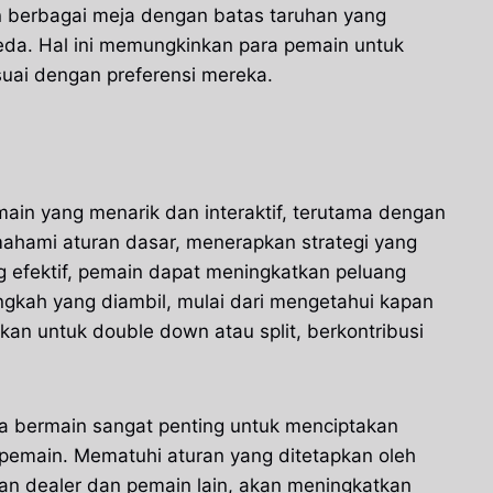
n berbagai meja dengan batas taruhan yang
eda. Hal ini memungkinkan para pemain untuk
uai dengan preferensi mereka.
in yang menarik dan interaktif, terutama dengan
ahami aturan dasar, menerapkan strategi yang
 efektif, pemain dapat meningkatkan peluang
gkah yang diambil, mulai dari mengetahui kapan
an untuk double down atau split, berkontribusi
ama bermain sangat penting untuk menciptakan
emain. Mematuhi aturan yang ditetapkan oleh
gan dealer dan pemain lain, akan meningkatkan