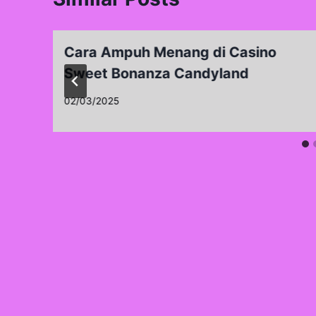
ng
Cara Ampuh Menang di Casino
Sweet Bonanza Candyland
02/03/2025