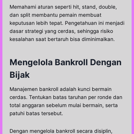
Memahami aturan seperti hit, stand, double,
dan split membantu pemain membuat
keputusan lebih tepat. Pengetahuan ini menjadi
dasar strategi yang cerdas, sehingga risiko
kesalahan saat bertaruh bisa diminimalkan.
Mengelola Bankroll Dengan
Bijak
Manajemen bankroll adalah kunci bermain
cerdas. Tentukan batas taruhan per ronde dan
total anggaran sebelum mulai bermain, serta
patuhi batas tersebut.
Dengan mengelola bankroll secara disiplin,