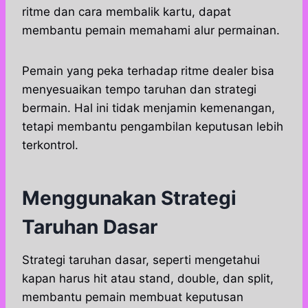
ritme dan cara membalik kartu, dapat
membantu pemain memahami alur permainan.
Pemain yang peka terhadap ritme dealer bisa
menyesuaikan tempo taruhan dan strategi
bermain. Hal ini tidak menjamin kemenangan,
tetapi membantu pengambilan keputusan lebih
terkontrol.
Menggunakan Strategi
Taruhan Dasar
Strategi taruhan dasar, seperti mengetahui
kapan harus hit atau stand, double, dan split,
membantu pemain membuat keputusan