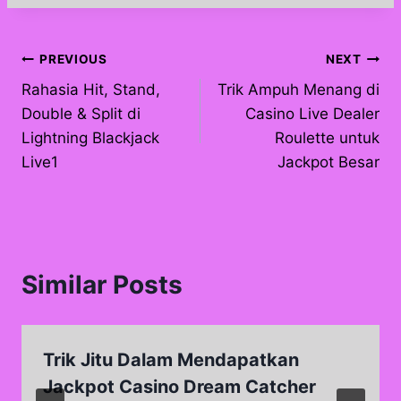
Post
PREVIOUS
NEXT
Rahasia Hit, Stand,
Trik Ampuh Menang di
navigation
Double & Split di
Casino Live Dealer
Lightning Blackjack
Roulette untuk
Live1
Jackpot Besar
Similar Posts
Trik Jitu Dalam Mendapatkan
Jackpot Casino Dream Catcher