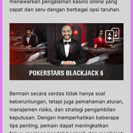
menawarkan pengalaman kasino online yang
s
b
e
g
e
cepat dan seru dengan berbagai opsi taruhan.
A
o
n
r
p
o
g
a
p
k
e
m
r
Bermain secara cerdas tidak hanya soal
keberuntungan, tetapi juga pemahaman aturan,
manajemen risiko, dan strategi pengambilan
keputusan. Dengan memperhatikan beberapa
tips penting, pemain dapat meningkatkan