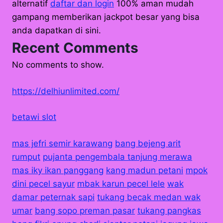
alternatif
daftar dan login
100% aman mudah
gampang memberikan jackpot besar yang bisa
anda dapatkan di sini.
Recent Comments
No comments to show.
https://delhiunlimited.com/
betawi slot
mas jefri semir karawang
bang bejeng arit
rumput
pujanta pengembala tanjung merawa
mas iky ikan panggang
kang madun petani
mpok
dini pecel sayur
mbak karun pecel lele
wak
damar peternak sapi
tukang becak medan wak
umar
bang sopo preman pasar
tukang pangkas