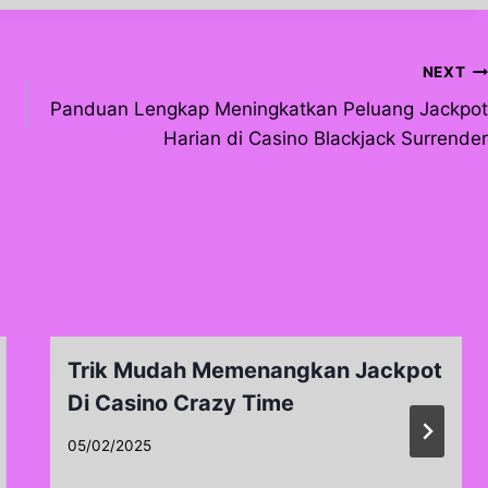
NEXT
Panduan Lengkap Meningkatkan Peluang Jackpot
Harian di Casino Blackjack Surrender
Trik Mudah Memenangkan Jackpot
Di Casino Crazy Time
05/02/2025