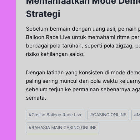
Memanfaatkan Mode Demo 
Strategi
Sebelum bermain dengan uang asli, pemain
Balloon Race Live untuk memahami ritme pe
berbagai pola taruhan, seperti pola zigzag, 
risiko kehilangan saldo.
Dengan latihan yang konsisten di mode dem
paling sering muncul dan pola waktu keluarny
sebelum terjun ke permainan sebenarnya agar 
semata.
Post
#
Casino Balloon Race Live
#
CASINO ONLINE
#
M
Tags:
#
RAHASIA MAIN CASINO ONLINE