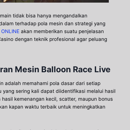
emain tidak bisa hanya mengandalkan
lam terhadap pola mesin dan strategi yang
 ONLINE
akan memberikan suatu penjelasan
asino dengan teknik profesional agar peluang
ran Mesin Balloon Race Live
n adalah memahami pola dasar dari setiap
 yang sering kali dapat diidentifikasi melalui hasil
hasil kemenangan kecil, scatter, maupun bonus
kan kapan waktu terbaik untuk meningkatkan