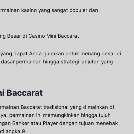
ermainan kasino yang sangat populer dan
ik yang dapat Anda gunakan untuk menang besar di
dasar permainan hingga strategi lanjutan yang
i Baccarat
rmainan Baccarat tradisional yang dimainkan di
nya, permainan ini memungkinkan hingga tujuh
angan Banker atau Player dengan tujuan menebak
ti angka 9.