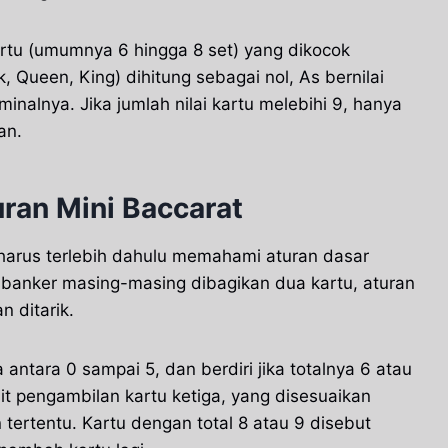
rtu (umumnya 6 hingga 8 set) yang dikocok
, Queen, King) dihitung sebagai nol, As bernilai
minalnya. Jika jumlah nilai kartu melebihi 9, hanya
an.
an Mini Baccarat
harus terlebih dahulu memahami aturan dasar
banker masing-masing dibagikan dua kartu, aturan
 ditarik.
a antara 0 sampai 5, dan berdiri jika totalnya 6 atau
ait pengambilan kartu ketiga, yang disesuaikan
n tertentu. Kartu dengan total 8 atau 9 disebut