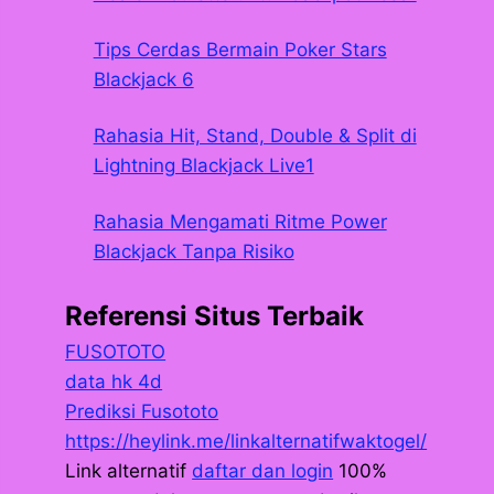
Tips Cerdas Bermain Poker Stars
Blackjack 6
Rahasia Hit, Stand, Double & Split di
Lightning Blackjack Live1
Rahasia Mengamati Ritme Power
Blackjack Tanpa Risiko
Referensi Situs Terbaik
FUSOTOTO
data hk 4d
Prediksi Fusototo
https://heylink.me/linkalternatifwaktogel/
Link alternatif
daftar dan login
100%