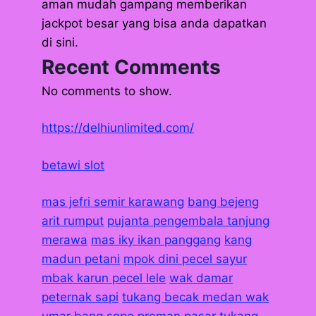
aman mudah gampang memberikan
jackpot besar yang bisa anda dapatkan
di sini.
Recent Comments
No comments to show.
https://delhiunlimited.com/
betawi slot
mas jefri semir karawang
bang bejeng
arit rumput
pujanta pengembala tanjung
merawa
mas iky ikan panggang
kang
madun petani
mpok dini pecel sayur
mbak karun pecel lele
wak damar
peternak sapi
tukang becak medan wak