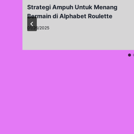
Strategi Ampuh Untuk Menang
Bermain di Alphabet Roulette
01/26/2025