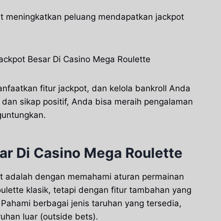
at meningkatkan peluang mendapatkan jackpot
nfaatkan fitur jackpot, dan kelola bankroll Anda
dan sikap positif, Anda bisa meraih pengalaman
guntungkan.
r Di Casino Mega Roulette
t adalah dengan memahami aturan permainan
oulette klasik, tetapi dengan fitur tambahan yang
. Pahami berbagai jenis taruhan yang tersedia,
uhan luar (outside bets).