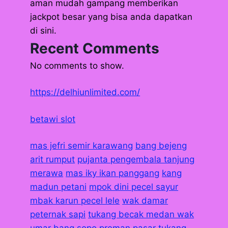
aman mudah gampang memberikan
jackpot besar yang bisa anda dapatkan
di sini.
Recent Comments
No comments to show.
https://delhiunlimited.com/
betawi slot
mas jefri semir karawang
bang bejeng
arit rumput
pujanta pengembala tanjung
merawa
mas iky ikan panggang
kang
madun petani
mpok dini pecel sayur
mbak karun pecel lele
wak damar
peternak sapi
tukang becak medan wak