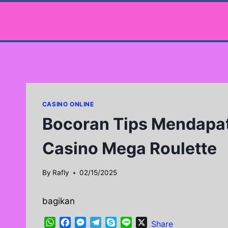
Skip
to
content
CASINO ONLINE
Bocoran Tips Mendapat
Casino Mega Roulette
By
Rafly
02/15/2025
bagikan
W
F
M
T
S
L
X
Share