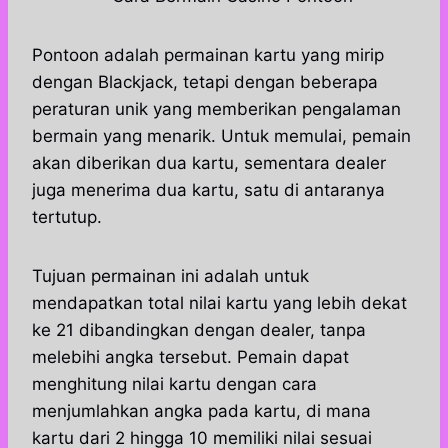
Pontoon adalah permainan kartu yang mirip
dengan Blackjack, tetapi dengan beberapa
peraturan unik yang memberikan pengalaman
bermain yang menarik. Untuk memulai, pemain
akan diberikan dua kartu, sementara dealer
juga menerima dua kartu, satu di antaranya
tertutup.
Tujuan permainan ini adalah untuk
mendapatkan total nilai kartu yang lebih dekat
ke 21 dibandingkan dengan dealer, tanpa
melebihi angka tersebut. Pemain dapat
menghitung nilai kartu dengan cara
menjumlahkan angka pada kartu, di mana
kartu dari 2 hingga 10 memiliki nilai sesuai