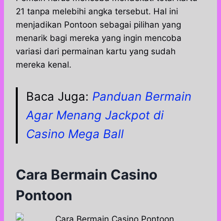
21 tanpa melebihi angka tersebut. Hal ini
menjadikan Pontoon sebagai pilihan yang
menarik bagi mereka yang ingin mencoba
variasi dari permainan kartu yang sudah
mereka kenal.
Baca Juga:
Panduan Bermain
Agar Menang Jackpot di
Casino Mega Ball
Cara Bermain Casino
Pontoon