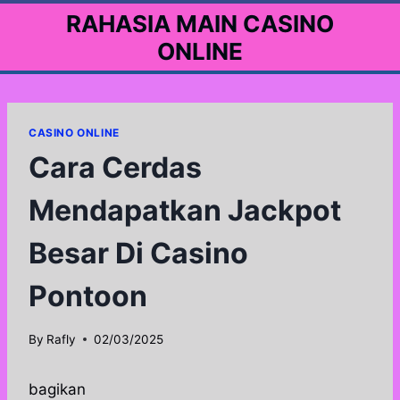
Skip
RAHASIA MAIN CASINO
to
ONLINE
content
CASINO ONLINE
Cara Cerdas
Mendapatkan Jackpot
Besar Di Casino
Pontoon
By
Rafly
02/03/2025
bagikan