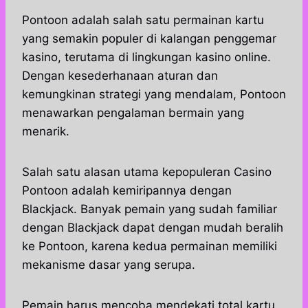
Pontoon adalah salah satu permainan kartu
yang semakin populer di kalangan penggemar
kasino, terutama di lingkungan kasino online.
Dengan kesederhanaan aturan dan
kemungkinan strategi yang mendalam, Pontoon
menawarkan pengalaman bermain yang
menarik.
Salah satu alasan utama kepopuleran Casino
Pontoon adalah kemiripannya dengan
Blackjack. Banyak pemain yang sudah familiar
dengan Blackjack dapat dengan mudah beralih
ke Pontoon, karena kedua permainan memiliki
mekanisme dasar yang serupa.
Pemain harus mencoba mendekati total kartu