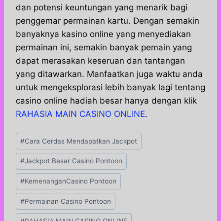
dan potensi keuntungan yang menarik bagi
penggemar permainan kartu. Dengan semakin
banyaknya kasino online yang menyediakan
permainan ini, semakin banyak pemain yang
dapat merasakan keseruan dan tantangan
yang ditawarkan. Manfaatkan juga waktu anda
untuk mengeksplorasi lebih banyak lagi tentang
casino online hadiah besar hanya dengan klik
RAHASIA MAIN CASINO ONLINE
.
Post
#
Cara Cerdas Mendapatkan Jackpot
Tags:
#
Jackpot Besar Casino Pontoon
#
KemenanganCasino Pontoon
#
Permainan Casino Pontoon