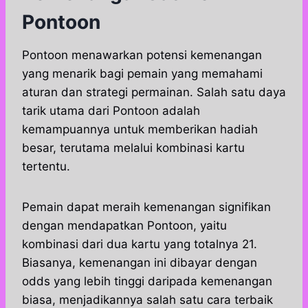
Pontoon
Pontoon menawarkan potensi kemenangan
yang menarik bagi pemain yang memahami
aturan dan strategi permainan. Salah satu daya
tarik utama dari Pontoon adalah
kemampuannya untuk memberikan hadiah
besar, terutama melalui kombinasi kartu
tertentu.
Pemain dapat meraih kemenangan signifikan
dengan mendapatkan Pontoon, yaitu
kombinasi dari dua kartu yang totalnya 21.
Biasanya, kemenangan ini dibayar dengan
odds yang lebih tinggi daripada kemenangan
biasa, menjadikannya salah satu cara terbaik