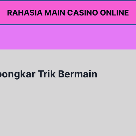
RAHASIA MAIN CASINO ONLINE
ongkar Trik Bermain