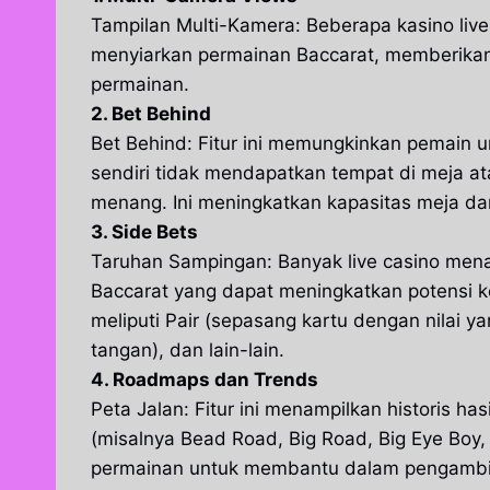
Tampilan Multi-Kamera: Beberapa kasino liv
menyiarkan permainan Baccarat, memberikan
permainan.
2. Bet Behind
Bet Behind: Fitur ini memungkinkan pemain u
sendiri tidak mendapatkan tempat di meja at
menang. Ini meningkatkan kapasitas meja dan 
3. Side Bets
Taruhan Sampingan: Banyak live casino men
Baccarat yang dapat meningkatkan potensi 
meliputi Pair (sepasang kartu dengan nilai ya
tangan), dan lain-lain.
4. Roadmaps dan Trends
Peta Jalan: Fitur ini menampilkan historis h
(misalnya Bead Road, Big Road, Big Eye Boy,
permainan untuk membantu dalam pengambil