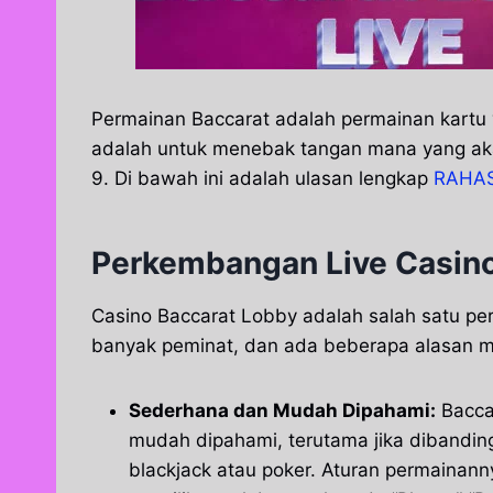
Permainan Baccarat adalah permainan kartu y
adalah untuk menebak tangan mana yang akan 
9. Di bawah ini adalah ulasan lengkap
RAHAS
Perkembangan Live Casino
Casino Baccarat Lobby adalah salah satu pe
banyak peminat, dan ada beberapa alasan men
Sederhana dan Mudah Dipahami:
Baccar
mudah dipahami, terutama jika dibandin
blackjack atau poker. Aturan permainan