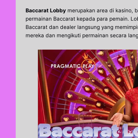
h
a
e
e
k
i
a
c
s
l
y
n
Baccarat Lobby
merupakan area di kasino, b
t
e
s
e
p
e
permainan Baccarat kepada para pemain. Lob
s
b
e
g
e
Baccarat dan dealer langsung yang memimp
A
o
n
r
mereka dan mengikuti permainan secara lang
p
o
g
a
p
k
e
m
r