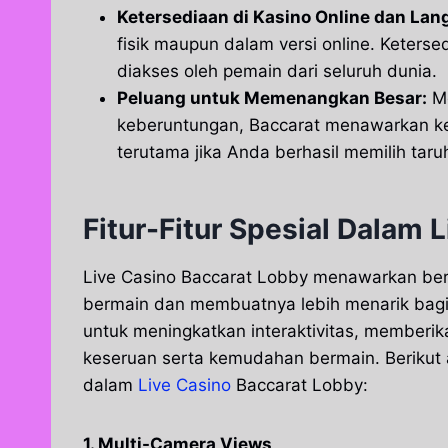
Ketersediaan di Kasino Online dan Lan
fisik maupun dalam versi online. Keter
diakses oleh pemain dari seluruh dunia.
Peluang untuk Memenangkan Besar:
Me
keberuntungan, Baccarat menawarkan k
terutama jika Anda berhasil memilih tar
Fitur-Fitur Spesial Dalam 
Live Casino Baccarat Lobby menawarkan ber
bermain dan membuatnya lebih menarik bagi p
untuk meningkatkan interaktivitas, memberik
keseruan serta kemudahan bermain. Berikut a
dalam
Live Casino
Baccarat Lobby:
1. Multi-Camera Views