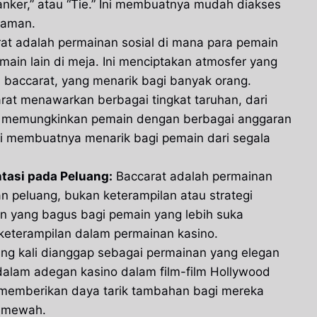
anker,” atau “Tie.” Ini membuatnya mudah diakses
laman.
at adalah permainan sosial di mana para pemain
main lain di meja. Ini menciptakan atmosfer yang
 baccarat, yang menarik bagi banyak orang.
at menawarkan berbagai tingkat taruhan, dari
ang memungkinkan pemain dengan berbagai anggaran
ni membuatnya menarik bagi pemain dari segala
tasi pada Peluang:
Baccarat adalah permainan
 peluang, bukan keterampilan atau strategi
an yang bagus bagi pemain yang lebih suka
eterampilan dalam permainan kasino.
ing kali dianggap sebagai permainan yang elegan
n dalam adegan kasino dalam film-film Hollywood
ni memberikan daya tarik tambahan bagi mereka
g mewah.