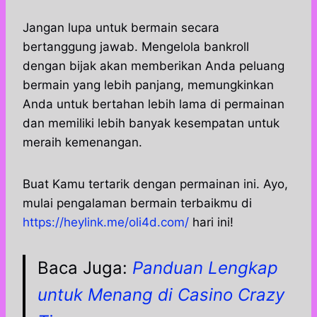
Jangan lupa untuk bermain secara
bertanggung jawab. Mengelola bankroll
dengan bijak akan memberikan Anda peluang
bermain yang lebih panjang, memungkinkan
Anda untuk bertahan lebih lama di permainan
dan memiliki lebih banyak kesempatan untuk
meraih kemenangan.
Buat Kamu tertarik dengan permainan ini. Ayo,
mulai pengalaman bermain terbaikmu di
https://heylink.me/oli4d.com/
hari ini!
Baca Juga:
Panduan Lengkap
untuk Menang di Casino Crazy