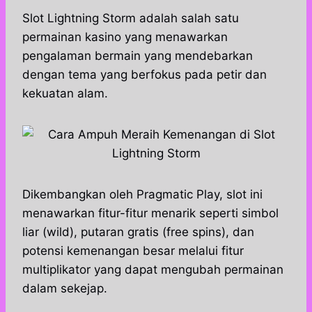
h
a
e
e
k
i
a
c
s
l
y
n
Slot Lightning Storm adalah salah satu
t
e
s
e
p
e
permainan kasino yang menawarkan
s
b
e
g
e
pengalaman bermain yang mendebarkan
A
o
n
r
dengan tema yang berfokus pada petir dan
p
o
g
a
kekuatan alam.
p
k
e
m
r
Dikembangkan oleh Pragmatic Play, slot ini
menawarkan fitur-fitur menarik seperti simbol
liar (wild), putaran gratis (free spins), dan
potensi kemenangan besar melalui fitur
multiplikator yang dapat mengubah permainan
dalam sekejap.