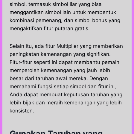
simbol, termasuk simbol liar yang bisa
menggantikan simbol lain untuk membentuk
kombinasi pemenang, dan simbol bonus yang
mengaktifkan fitur putaran gratis.
Selain itu, ada fitur Multiplier yang memberikan
peningkatan kemenangan yang signifikan.
Fitur-fitur seperti ini dapat membantu pemain
memperoleh kemenangan yang jauh lebih
besar dari taruhan awal mereka. Dengan
memahami fungsi setiap simbol dan fitur ini,
Anda dapat membuat keputusan taruhan yang
lebih bijak dan meraih kemenangan yang lebih
konsisten.
Gunakan Taruhan yang