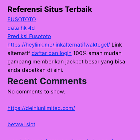
Referensi Situs Terbaik
FUSOTOTO
data hk 4d
Prediksi Fusototo
https://heylink.me/linkalternatifwaktogel/
Link
alternatif
daftar dan login
100% aman mudah
gampang memberikan jackpot besar yang bisa
anda dapatkan di sini.
Recent Comments
No comments to show.
https://delhiunlimited.com/
betawi slot