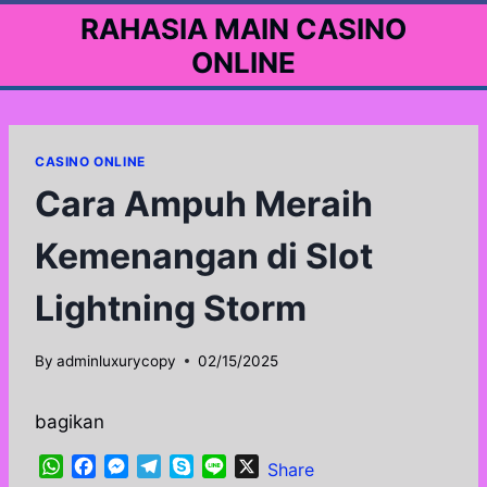
Skip
RAHASIA MAIN CASINO
to
ONLINE
content
CASINO ONLINE
Cara Ampuh Meraih
Kemenangan di Slot
Lightning Storm
By
adminluxurycopy
02/15/2025
bagikan
W
F
M
T
S
L
X
Share