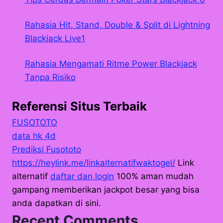
Rahasia Hit, Stand, Double & Split di Lightning
Blackjack Live1
Rahasia Mengamati Ritme Power Blackjack
Tanpa Risiko
Referensi Situs Terbaik
FUSOTOTO
data hk 4d
Prediksi Fusototo
https://heylink.me/linkalternatifwaktogel/
Link
alternatif
daftar dan login
100% aman mudah
gampang memberikan jackpot besar yang bisa
anda dapatkan di sini.
Recent Comments