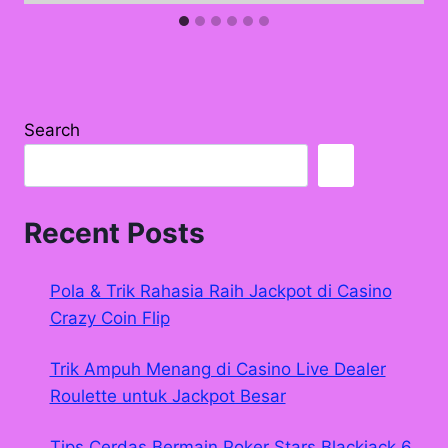
Search
Recent Posts
Pola & Trik Rahasia Raih Jackpot di Casino
Crazy Coin Flip
Trik Ampuh Menang di Casino Live Dealer
Roulette untuk Jackpot Besar
Tips Cerdas Bermain Poker Stars Blackjack 6