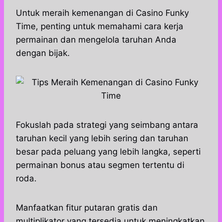
h
a
e
e
k
i
a
c
s
l
y
n
Untuk meraih kemenangan di Casino Funky
t
e
s
e
p
e
Time, penting untuk memahami cara kerja
s
b
e
g
e
permainan dan mengelola taruhan Anda
A
o
n
r
dengan bijak.
p
o
g
a
p
k
e
m
r
Fokuslah pada strategi yang seimbang antara
taruhan kecil yang lebih sering dan taruhan
besar pada peluang yang lebih langka, seperti
permainan bonus atau segmen tertentu di
roda.
Manfaatkan fitur putaran gratis dan
multiplikator yang tersedia untuk meningkatkan