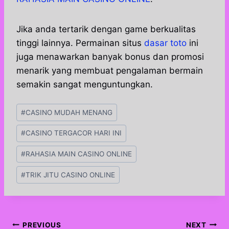
Jika anda tertarik dengan game berkualitas
tinggi lainnya. Permainan situs
dasar toto
ini
juga menawarkan banyak bonus dan promosi
menarik yang membuat pengalaman bermain
semakin sangat menguntungkan.
Post
#
CASINO MUDAH MENANG
Tags:
#
CASINO TERGACOR HARI INI
#
RAHASIA MAIN CASINO ONLINE
#
TRIK JITU CASINO ONLINE
Post
PREVIOUS
NEXT