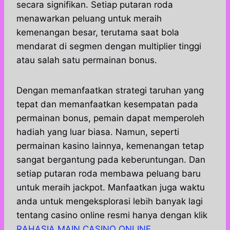
secara signifikan. Setiap putaran roda
menawarkan peluang untuk meraih
kemenangan besar, terutama saat bola
mendarat di segmen dengan multiplier tinggi
atau salah satu permainan bonus.
Dengan memanfaatkan strategi taruhan yang
tepat dan memanfaatkan kesempatan pada
permainan bonus, pemain dapat memperoleh
hadiah yang luar biasa. Namun, seperti
permainan kasino lainnya, kemenangan tetap
sangat bergantung pada keberuntungan. Dan
setiap putaran roda membawa peluang baru
untuk meraih jackpot. Manfaatkan juga waktu
anda untuk mengeksplorasi lebih banyak lagi
tentang casino online resmi hanya dengan klik
RAHASIA MAIN CASINO ONLINE
.