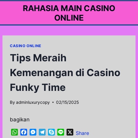
Skip
RAHASIA MAIN CASINO
to
ONLINE
content
CASINO ONLINE
Tips Meraih
Kemenangan di Casino
Funky Time
By
adminluxurycopy
02/15/2025
bagikan
W
F
M
T
S
L
X
Share