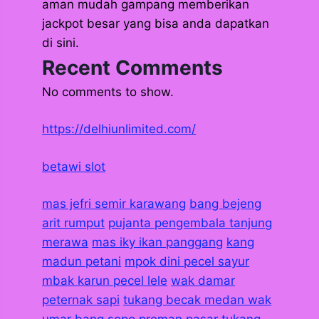
aman mudah gampang memberikan
jackpot besar yang bisa anda dapatkan
di sini.
Recent Comments
No comments to show.
https://delhiunlimited.com/
betawi slot
mas jefri semir karawang
bang bejeng
arit rumput
pujanta pengembala tanjung
merawa
mas iky ikan panggang
kang
madun petani
mpok dini pecel sayur
mbak karun pecel lele
wak damar
peternak sapi
tukang becak medan wak