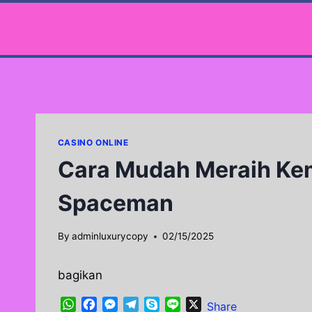
Skip
to
content
CASINO ONLINE
Cara Mudah Meraih Ke
Spaceman
By
adminluxurycopy
02/15/2025
bagikan
W
F
M
T
S
L
X
Share