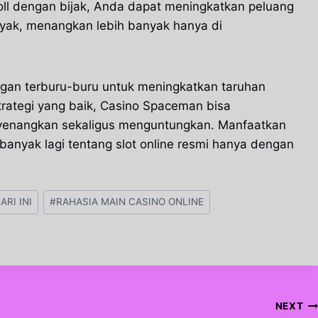
oll dengan bijak, Anda dapat meningkatkan peluang
yak, menangkan lebih banyak hanya di
angan terburu-buru untuk meningkatkan taruhan
rategi yang baik, Casino Spaceman bisa
enangkan sekaligus menguntungkan. Manfaatkan
banyak lagi tentang slot online resmi hanya dengan
RI INI
#
RAHASIA MAIN CASINO ONLINE
NEXT