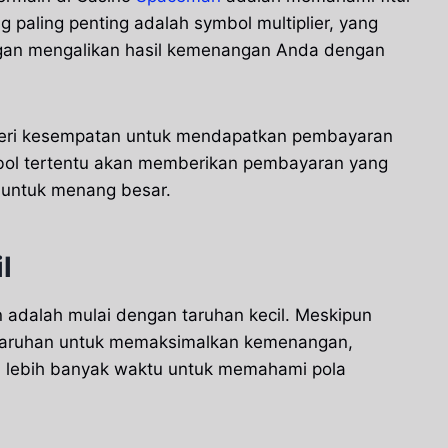
ng paling penting adalah symbol multiplier, yang
an mengalikan hasil kemenangan Anda dengan
beri kesempatan untuk mendapatkan pembayaran
ol tertentu akan memberikan pembayaran yang
 untuk menang besar.
l
n adalah mulai dengan taruhan kecil. Meskipun
taruhan untuk memaksimalkan kemenangan,
 lebih banyak waktu untuk memahami pola