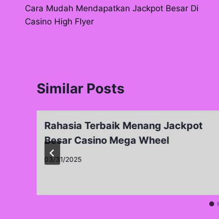
Cara Mudah Mendapatkan Jackpot Besar Di
navigation
Casino High Flyer
Similar Posts
Rahasia Terbaik Menang Jackpot
Besar Casino Mega Wheel
03/31/2025