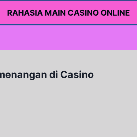
RAHASIA MAIN CASINO ONLINE
menangan di Casino