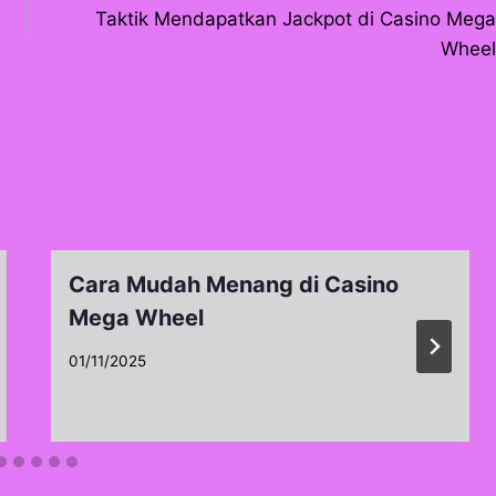
Taktik Mendapatkan Jackpot di Casino Mega
Wheel
Cara Mudah Menang di Casino
Mega Wheel
01/11/2025