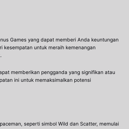
Bonus Games yang dapat memberi Anda keuntungan
eri kesempatan untuk meraih kemenangan
.
 dapat memberikan pengganda yang signifikan atau
atan ini untuk memaksimalkan potensi
paceman, seperti simbol Wild dan Scatter, memulai