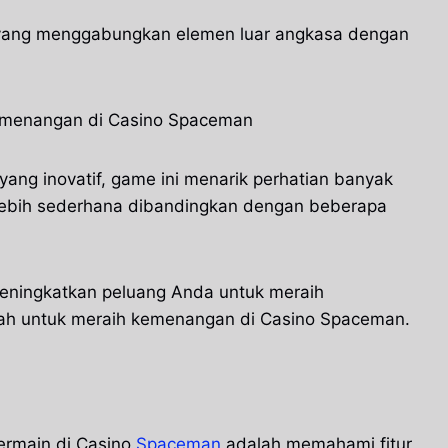
yang menggabungkan elemen luar angkasa dengan
yang inovatif, game ini menarik perhatian banyak
lebih sederhana dibandingkan dengan beberapa
meningkatkan peluang Anda untuk meraih
dah untuk meraih kemenangan di Casino Spaceman.
ermain di Casino
Spaceman
adalah memahami fitur