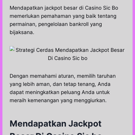
h
a
e
e
k
i
a
c
s
l
y
n
Mendapatkan jackpot besar di Casino Sic Bo
t
e
s
e
p
e
memerlukan pemahaman yang baik tentang
s
b
e
g
e
permainan, pengelolaan bankroll yang
A
o
n
r
bijaksana.
p
o
g
a
p
k
e
m
r
Dengan memahami aturan, memilih taruhan
yang lebih aman, dan tetap tenang, Anda
dapat meningkatkan peluang Anda untuk
meraih kemenangan yang menggiurkan.
Mendapatkan Jackpot