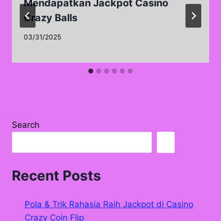
Mendapatkan Jackpot Casino
Crazy Balls
03/31/2025
Search
Recent Posts
Pola & Trik Rahasia Raih Jackpot di Casino
Crazy Coin Flip