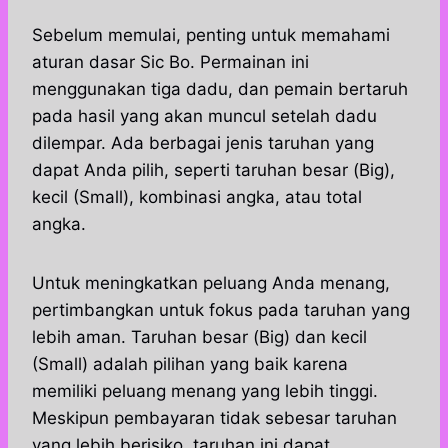
Sebelum memulai, penting untuk memahami
aturan dasar Sic Bo. Permainan ini
menggunakan tiga dadu, dan pemain bertaruh
pada hasil yang akan muncul setelah dadu
dilempar. Ada berbagai jenis taruhan yang
dapat Anda pilih, seperti taruhan besar (Big),
kecil (Small), kombinasi angka, atau total
angka.
Untuk meningkatkan peluang Anda menang,
pertimbangkan untuk fokus pada taruhan yang
lebih aman. Taruhan besar (Big) dan kecil
(Small) adalah pilihan yang baik karena
memiliki peluang menang yang lebih tinggi.
Meskipun pembayaran tidak sebesar taruhan
yang lebih berisiko, taruhan ini dapat