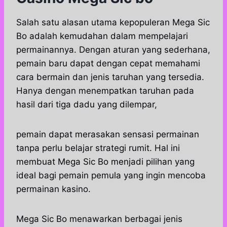
Salah satu alasan utama kepopuleran Mega Sic
Bo adalah kemudahan dalam mempelajari
permainannya. Dengan aturan yang sederhana,
pemain baru dapat dengan cepat memahami
cara bermain dan jenis taruhan yang tersedia.
Hanya dengan menempatkan taruhan pada
hasil dari tiga dadu yang dilempar,
pemain dapat merasakan sensasi permainan
tanpa perlu belajar strategi rumit. Hal ini
membuat Mega Sic Bo menjadi pilihan yang
ideal bagi pemain pemula yang ingin mencoba
permainan kasino.
Mega Sic Bo menawarkan berbagai jenis