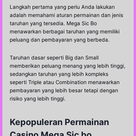
Langkah pertama yang perlu Anda lakukan
adalah memahami aturan permainan dan jenis
taruhan yang tersedia. Mega Sic Bo
menawarkan berbagai taruhan yang memiliki
peluang dan pembayaran yang berbeda.
Taruhan dasar seperti Big dan Small
memberikan peluang menang yang lebih tinggi,
sedangkan taruhan yang lebih kompleks
seperti Triple atau Combination menawarkan
pembayaran yang lebih besar tetapi dengan
risiko yang lebih tinggi.
Kepopuleran Permainan
Casino Mega Sic bo