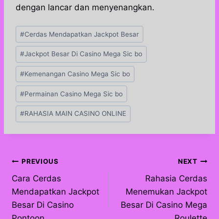
dengan lancar dan menyenangkan.
Post
#
Cerdas Mendapatkan Jackpot Besar
Tags:
#
Jackpot Besar Di Casino Mega Sic bo
#
Kemenangan Casino Mega Sic bo
#
Permainan Casino Mega Sic bo
#
RAHASIA MAIN CASINO ONLINE
Post
PREVIOUS
NEXT
Cara Cerdas
Rahasia Cerdas
navigation
Mendapatkan Jackpot
Menemukan Jackpot
Besar Di Casino
Besar Di Casino Mega
Pontoon
Roulette