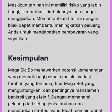
Meskipun taruhan ini memiliki risiko yang lebih
tinggi, jika berhasil, imbalannya juga sangat
menggiurkan. Memanfaatkan fitur ini dengan
bijak dapat membantu meningkatkan peluang
Anda untuk mendapatkan pembayaran yang
signifikan.
Kesimpulan
Mega Sic Bo menawarkan potensi kemenangan
yang menarik bagi pemain melalui variasi
taruhan yang tersedia, fitur Mega Bet yang
menguntungkan, dan pentingnya manajemen
bankroll yang efektif. Dengan memahami
peluang dari setiap jenis taruhan dan
menerapkan strategi yang tepat, pemain dapat