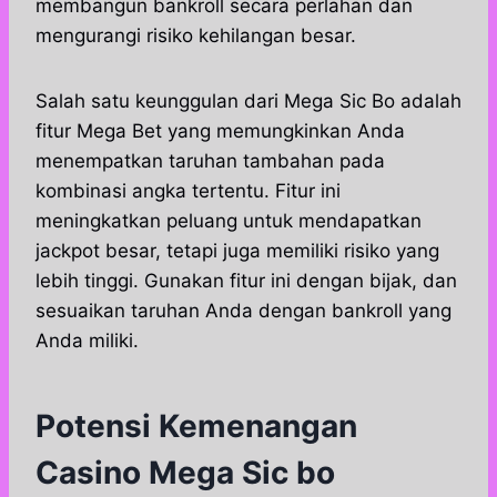
membangun bankroll secara perlahan dan
mengurangi risiko kehilangan besar.
Salah satu keunggulan dari Mega Sic Bo adalah
fitur Mega Bet yang memungkinkan Anda
menempatkan taruhan tambahan pada
kombinasi angka tertentu. Fitur ini
meningkatkan peluang untuk mendapatkan
jackpot besar, tetapi juga memiliki risiko yang
lebih tinggi. Gunakan fitur ini dengan bijak, dan
sesuaikan taruhan Anda dengan bankroll yang
Anda miliki.
Potensi Kemenangan
Casino Mega Sic bo