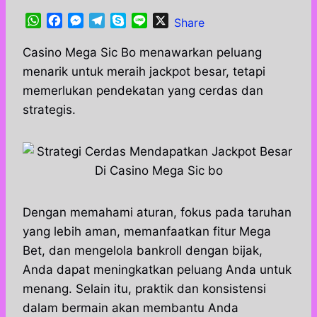
W
F
M
T
S
L
X
Share
h
a
e
e
k
i
a
c
s
l
y
n
Casino Mega Sic Bo menawarkan peluang
t
e
s
e
p
e
menarik untuk meraih jackpot besar, tetapi
s
b
e
g
e
memerlukan pendekatan yang cerdas dan
A
o
n
r
strategis.
p
o
g
a
p
k
e
m
r
Dengan memahami aturan, fokus pada taruhan
yang lebih aman, memanfaatkan fitur Mega
Bet, dan mengelola bankroll dengan bijak,
Anda dapat meningkatkan peluang Anda untuk
menang. Selain itu, praktik dan konsistensi
dalam bermain akan membantu Anda