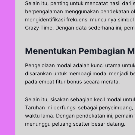
Selain itu, penting untuk mencatat hasil dar
berpengalaman menggunakan pendekatan obs
mengidentifikasi frekuensi munculnya simbol 
Crazy Time. Dengan data sederhana ini, pema
Menentukan Pembagian Mo
Pengelolaan modal adalah kunci utama untu
disarankan untuk membagi modal menjadi b
pada empat fitur bonus secara merata.
Selain itu, sisakan sebagian kecil modal untuk
Taruhan ini berfungsi sebagai penyeimbang,
waktu lama. Dengan pendekatan ini, pemain t
menunggu peluang scatter besar datang.