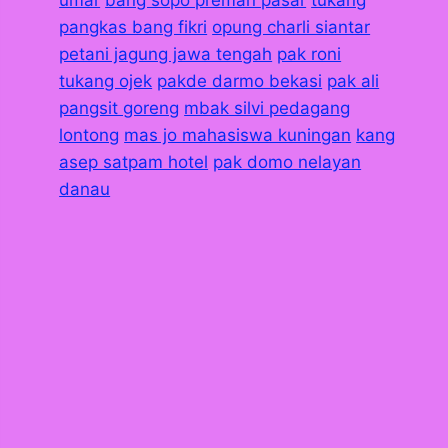
umar
bang sopo preman pasar
tukang
pangkas bang fikri
opung charli siantar
petani jagung jawa tengah
pak roni
tukang ojek
pakde darmo bekasi
pak ali
pangsit goreng
mbak silvi pedagang
lontong
mas jo mahasiswa kuningan
kang
asep satpam hotel
pak domo nelayan
danau