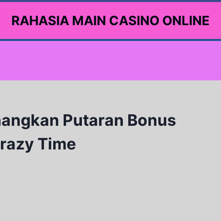
RAHASIA MAIN CASINO ONLINE
angkan Putaran Bonus
Crazy Time