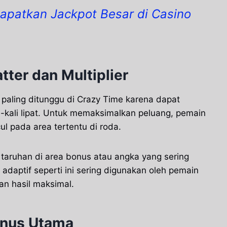
apatkan Jackpot Besar di Casino
er dan Multiplier
 paling ditunggu di Crazy Time karena dapat
kali lipat. Untuk memaksimalkan peluang, pemain
l pada area tertentu di roda.
ai taruhan di area bonus atau angka yang sering
adaptif seperti ini sering digunakan oleh pemain
n hasil maksimal.
onus Utama