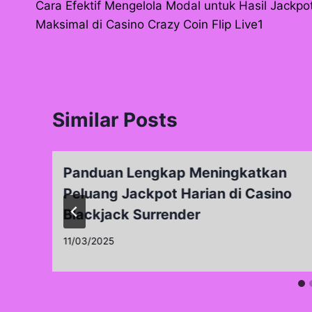
Cara Efektif Mengelola Modal untuk Hasil Jackpo
navigation
Maksimal di Casino Crazy Coin Flip Live1
Similar Posts
ot
Panduan Lengkap Meningkatkan
Peluang Jackpot Harian di Casino
Blackjack Surrender
11/03/2025