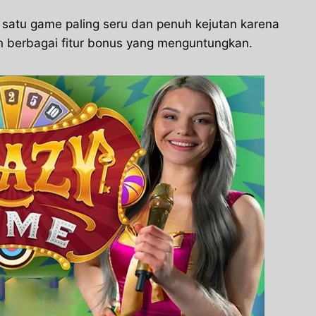
h satu game paling seru dan penuh kejutan karena
berbagai fitur bonus yang menguntungkan.