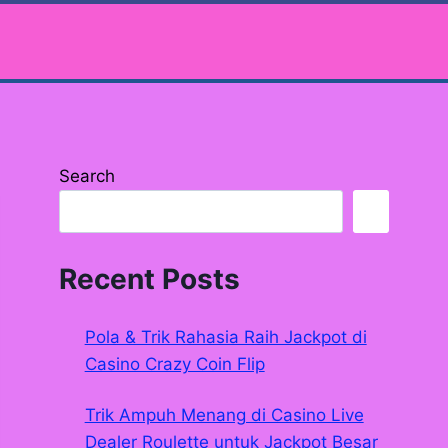
Search
Recent Posts
Pola & Trik Rahasia Raih Jackpot di
Casino Crazy Coin Flip
Trik Ampuh Menang di Casino Live
Dealer Roulette untuk Jackpot Besar