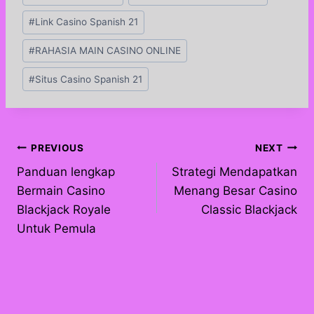
Tags:
#
Link Casino Spanish 21
#
RAHASIA MAIN CASINO ONLINE
#
Situs Casino Spanish 21
Post
PREVIOUS
NEXT
Panduan lengkap
Strategi Mendapatkan
navigation
Bermain Casino
Menang Besar Casino
Blackjack Royale
Classic Blackjack
Untuk Pemula