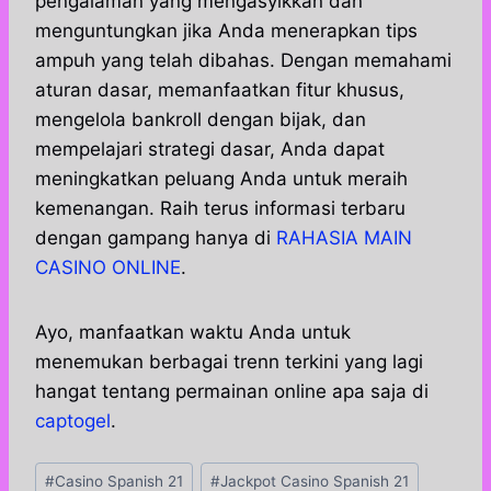
pengalaman yang mengasyikkan dan
menguntungkan jika Anda menerapkan tips
ampuh yang telah dibahas. Dengan memahami
aturan dasar, memanfaatkan fitur khusus,
mengelola bankroll dengan bijak, dan
mempelajari strategi dasar, Anda dapat
meningkatkan peluang Anda untuk meraih
kemenangan. Raih terus informasi terbaru
dengan gampang hanya di
RAHASIA MAIN
CASINO ONLINE
.
Ayo, manfaatkan waktu Anda untuk
menemukan berbagai trenn terkini yang lagi
hangat tentang permainan online apa saja di
captogel
.
Post
#
Casino Spanish 21
#
Jackpot Casino Spanish 21