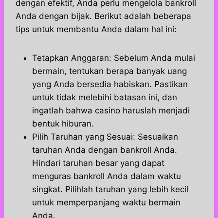
dengan efektif, Anda perlu mengelola bankroll
Anda dengan bijak. Berikut adalah beberapa
tips untuk membantu Anda dalam hal ini:
Tetapkan Anggaran: Sebelum Anda mulai
bermain, tentukan berapa banyak uang
yang Anda bersedia habiskan. Pastikan
untuk tidak melebihi batasan ini, dan
ingatlah bahwa casino haruslah menjadi
bentuk hiburan.
Pilih Taruhan yang Sesuai: Sesuaikan
taruhan Anda dengan bankroll Anda.
Hindari taruhan besar yang dapat
menguras bankroll Anda dalam waktu
singkat. Pilihlah taruhan yang lebih kecil
untuk memperpanjang waktu bermain
Anda.