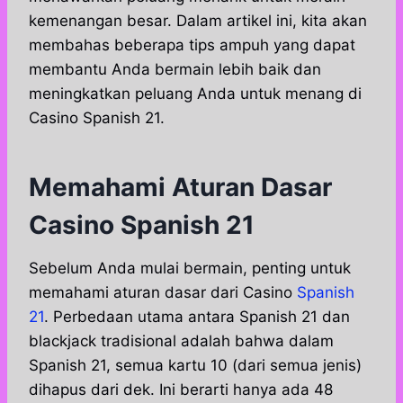
kemenangan besar. Dalam artikel ini, kita akan
membahas beberapa tips ampuh yang dapat
membantu Anda bermain lebih baik dan
meningkatkan peluang Anda untuk menang di
Casino Spanish 21.
Memahami Aturan Dasar
Casino Spanish 21
Sebelum Anda mulai bermain, penting untuk
memahami aturan dasar dari Casino
Spanish
21
. Perbedaan utama antara Spanish 21 dan
blackjack tradisional adalah bahwa dalam
Spanish 21, semua kartu 10 (dari semua jenis)
dihapus dari dek. Ini berarti hanya ada 48