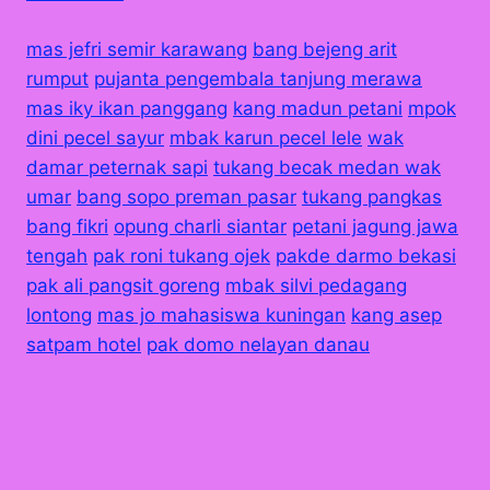
mas jefri semir karawang
bang bejeng arit
rumput
pujanta pengembala tanjung merawa
mas iky ikan panggang
kang madun petani
mpok
dini pecel sayur
mbak karun pecel lele
wak
damar peternak sapi
tukang becak medan wak
umar
bang sopo preman pasar
tukang pangkas
bang fikri
opung charli siantar
petani jagung jawa
tengah
pak roni tukang ojek
pakde darmo bekasi
pak ali pangsit goreng
mbak silvi pedagang
lontong
mas jo mahasiswa kuningan
kang asep
satpam hotel
pak domo nelayan danau