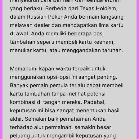
menyeluruh cara bermain dan semua aturan
yang berlaku. Berbeda dari Texas Hold’em,
dalam Russian Poker Anda bermain langsung
melawan dealer dan mendapatkan lima kartu
di awal. Anda memiliki beberapa opsi
tambahan seperti membeli kartu keenam,
menukar kartu, atau menggandakan taruhan.
Memahami kapan waktu terbaik untuk
menggunakan opsi-opsi ini sangat penting.
Banyak pemain pemula terlalu cepat membeli
kartu tambahan tanpa melihat potensi
kombinasi di tangan mereka. Padahal,
keputusan ini bisa sangat menentukan hasil
akhir. Semakin baik pemahaman Anda
terhadap alur permainan, semakin besar
peluang untuk mengambil keputusan yang