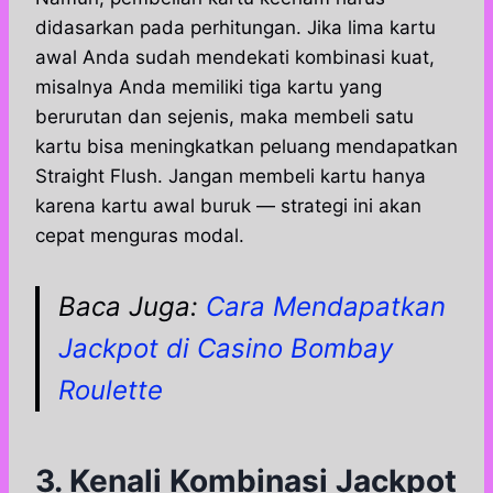
didasarkan pada perhitungan. Jika lima kartu
awal Anda sudah mendekati kombinasi kuat,
misalnya Anda memiliki tiga kartu yang
berurutan dan sejenis, maka membeli satu
kartu bisa meningkatkan peluang mendapatkan
Straight Flush. Jangan membeli kartu hanya
karena kartu awal buruk — strategi ini akan
cepat menguras modal.
Baca Juga:
Cara Mendapatkan
Jackpot di Casino Bombay
Roulette
3.
Kenali Kombinasi Jackpot