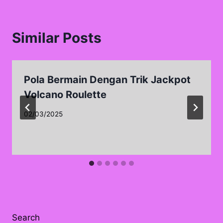
Similar Posts
Pola Bermain Dengan Trik Jackpot
Volcano Roulette
02/03/2025
Search