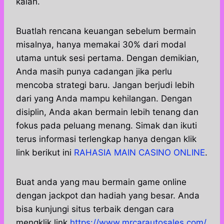
kalah.
Buatlah rencana keuangan sebelum bermain
misalnya, hanya memakai 30% dari modal
utama untuk sesi pertama. Dengan demikian,
Anda masih punya cadangan jika perlu
mencoba strategi baru. Jangan berjudi lebih
dari yang Anda mampu kehilangan. Dengan
disiplin, Anda akan bermain lebih tenang dan
fokus pada peluang menang. Simak dan ikuti
terus informasi terlengkap hanya dengan klik
link berikut ini
RAHASIA MAIN CASINO ONLINE
.
Buat anda yang mau bermain game online
dengan jackpot dan hadiah yang besar. Anda
bisa kunjungi situs terbaik dengan cara
mengklik link
https://www.mrcarautosales.com/