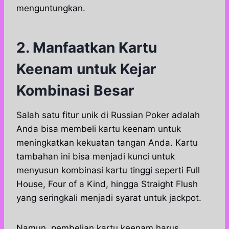
menguntungkan.
2.
Manfaatkan Kartu
Keenam untuk Kejar
Kombinasi Besar
Salah satu fitur unik di Russian Poker adalah
Anda bisa membeli kartu keenam untuk
meningkatkan kekuatan tangan Anda. Kartu
tambahan ini bisa menjadi kunci untuk
menyusun kombinasi kartu tinggi seperti Full
House, Four of a Kind, hingga Straight Flush
yang seringkali menjadi syarat untuk jackpot.
Namun, pembelian kartu keenam harus