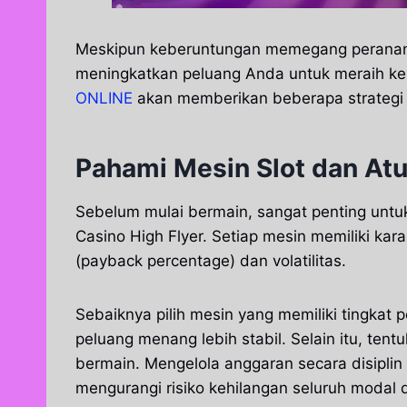
Meskipun keberuntungan memegang peranan p
meningkatkan peluang Anda untuk meraih ke
ONLINE
akan memberikan beberapa strategi 
Pahami Mesin Slot dan At
Sebelum mulai bermain, sangat penting untuk
Casino High Flyer. Setiap mesin memiliki kar
(payback percentage) dan volatilitas.
Sebaiknya pilih mesin yang memiliki tingkat 
peluang menang lebih stabil. Selain itu, te
bermain. Mengelola anggaran secara disipli
mengurangi risiko kehilangan seluruh modal 