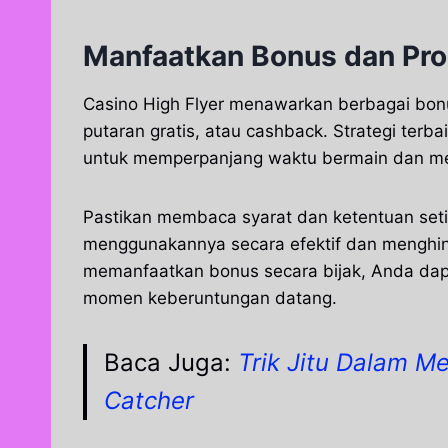
Manfaatkan Bonus dan Pro
Casino High Flyer menawarkan berbagai bon
putaran gratis, atau cashback. Strategi ter
untuk memperpanjang waktu bermain dan me
Pastikan membaca syarat dan ketentuan set
menggunakannya secara efektif dan menghin
memanfaatkan bonus secara bijak, Anda da
momen keberuntungan datang.
Baca Juga:
Trik Jitu Dalam 
Catcher