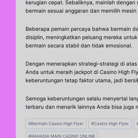
kerugian cepat. Sebaliknya, mainlah dengan st
bermain sesuai anggaran dan memilih mesin y
Beberapa pemain percaya bahwa bermain dal
disiplin, meningkatkan peluang mereka untu
bermain secara stabil dan tidak emosional.
Dengan menerapkan strategi-strategi di atas
Anda untuk meraih jackpot di Casino High F
keberuntungan tetap faktor utama, jadi bers
Semoga keberuntungan selalu menyertai lang
terbaru dan menarik lainnya Anda bisa juga 
Post
#
Bermain Casino High Flyer
#
Casino High Flyer
Tags:
#
RAHASIA MAIN CASINO ONLINE