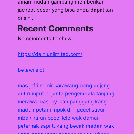
aman mudah gampang memberikan
jackpot besar yang bisa anda dapatkan
di sini.
Recent Comments
No comments to show.
https://delhiunlimited.com/
betawi slot
mas jefri semir karawang
bang bejeng
arit rumput
pujanta pengembala tanjung
merawa
mas iky ikan panggang
kang
madun petani
mpok dini pecel sayur
mbak karun pecel lele
wak damar
peternak sapi
tukang becak medan wak