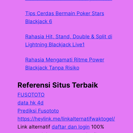
Tips Cerdas Bermain Poker Stars
Blackjack 6
Rahasia Hit, Stand, Double & Split di
Lightning Blackjack Live1
Rahasia Mengamati Ritme Power
Blackjack Tanpa Risiko
Referensi Situs Terbaik
FUSOTOTO
data hk 4d
Prediksi Fusototo
https://heylink.me/linkalternatifwaktogel/
Link alternatif
daftar dan login
100%