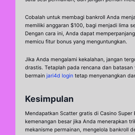
Cobalah untuk membagi bankroll Anda menjad
memiliki anggaran $100, bagi menjadi lima 
Dengan cara ini, Anda dapat memperpanjang
memicu fitur bonus yang menguntungkan.
Jika Anda mengalami kekalahan, jangan ter
drastis. Tetaplah pada rencana dan batasan
bermain
jari4d login
tetap menyenangkan da
Kesimpulan
Mendapatkan Scatter gratis di Casino Super 
kemenangan besar jika Anda menerapkan tri
mekanisme permainan, mengelola bankroll de