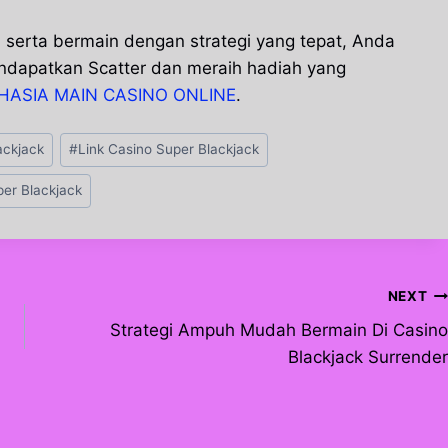
serta bermain dengan strategi yang tepat, Anda
dapatkan Scatter dan meraih hadiah yang
HASIA MAIN CASINO ONLINE
.
ackjack
#
Link Casino Super Blackjack
per Blackjack
NEXT
Strategi Ampuh Mudah Bermain Di Casino
Blackjack Surrender