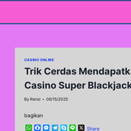
Skip
to
content
CASINO ONLINE
Trik Cerdas Mendapatka
Casino Super Blackjac
By
Rensi
06/15/2025
bagikan
W
F
M
T
S
L
X
Share