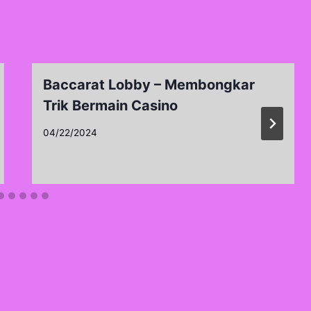
Baccarat Lobby – Membongkar
Trik Bermain Casino
04/22/2024