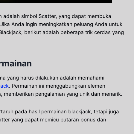
ain adalah simbol Scatter, yang dapat membuka
. Jika Anda ingin meningkatkan peluang Anda untuk
lackjack, berikut adalah beberapa trik cerdas yang
rmainan
ama yang harus dilakukan adalah memahami
jack
. Permainan ini menggabungkan elemen
ern, memberikan pengalaman yang unik dan menarik.
aruh pada hasil permainan blackjack, tetapi juga
tter yang dapat memicu putaran bonus dan