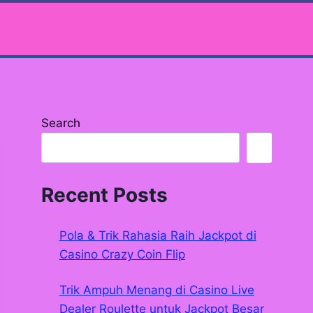
Search
Recent Posts
Pola & Trik Rahasia Raih Jackpot di
Casino Crazy Coin Flip
Trik Ampuh Menang di Casino Live
Dealer Roulette untuk Jackpot Besar