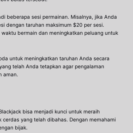
i beberapa sesi permainan. Misalnya, jika Anda
sesi dengan taruhan maksimum $20 per sesi.
 waktu bermain dan meningkatkan peluang untuk
goda untuk meningkatkan taruhan Anda secara
 yang telah Anda tetapkan agar pengalaman
n aman.
Blackjack bisa menjadi kunci untuk meraih
k cerdas yang telah dibahas. Dengan memahami
ngan bijak.