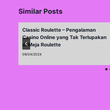
Similar Posts
Classic Roulette – Pengalaman
Casino Online yang Tak Terlupakan
di Meja Roulette
09/04/2024