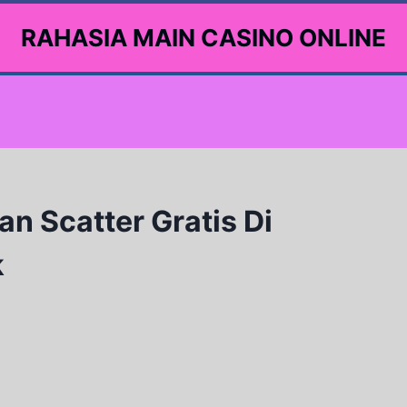
RAHASIA MAIN CASINO ONLINE
n Scatter Gratis Di
k