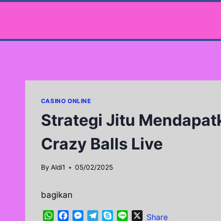
Skip
to
content
CASINO ONLINE
Strategi Jitu Mendapat
Crazy Balls Live
By
Aldi1
05/02/2025
bagikan
W
F
M
T
S
L
X
Share