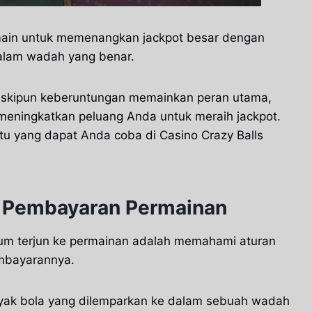
main untuk memenangkan jackpot besar dengan
dalam wadah yang benar.
meskipun keberuntungan memainkan peran utama,
meningkatkan peluang Anda untuk meraih jackpot.
jitu yang dapat Anda coba di Casino Crazy Balls
m Pembayaran Permainan
um terjun ke permainan adalah memahami aturan
mbayarannya.
nyak bola yang dilemparkan ke dalam sebuah wadah