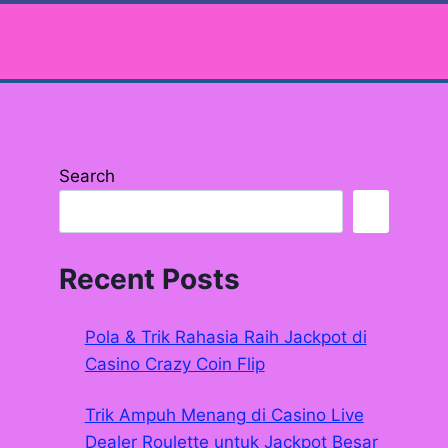
Search
Recent Posts
Pola & Trik Rahasia Raih Jackpot di
Casino Crazy Coin Flip
Trik Ampuh Menang di Casino Live
Dealer Roulette untuk Jackpot Besar