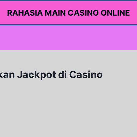
RAHASIA MAIN CASINO ONLINE
kan Jackpot di Casino