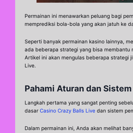
Permainan ini menawarkan peluang bagi pe
memprediksi bola-bola yang akan jatuh ke 
Seperti banyak permainan kasino lainnya, 
ada beberapa strategi yang bisa membantu 
Artikel ini akan mengulas beberapa strategi 
Live.
Pahami Aturan dan Siste
Langkah pertama yang sangat penting sebel
dasar
Casino Crazy Balls Live
dan sistem pe
Dalam permainan ini, Anda akan melihat ba