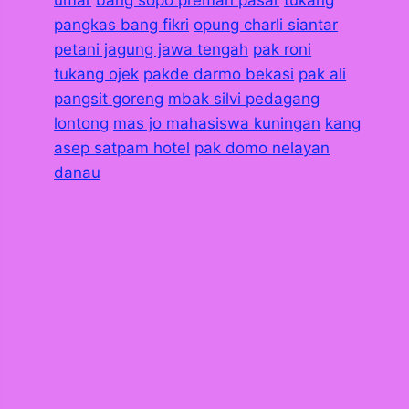
umar
bang sopo preman pasar
tukang
pangkas bang fikri
opung charli siantar
petani jagung jawa tengah
pak roni
tukang ojek
pakde darmo bekasi
pak ali
pangsit goreng
mbak silvi pedagang
lontong
mas jo mahasiswa kuningan
kang
asep satpam hotel
pak domo nelayan
danau