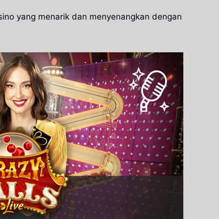
kasino yang menarik dan menyenangkan dengan