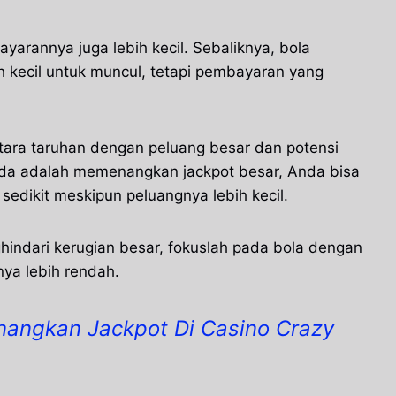
yarannya juga lebih kecil. Sebaliknya, bola
h kecil untuk muncul, tetapi pembayaran yang
ra taruhan dengan peluang besar dan potensi
Anda adalah memenangkan jackpot besar, Anda bisa
dikit meskipun peluangnya lebih kecil.
hindari kerugian besar, fokuslah pada bola dengan
ya lebih rendah.
angkan Jackpot Di Casino Crazy