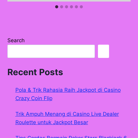
Search
Recent Posts
Pola & Trik Rahasia Raih Jackpot di Casino
Crazy Coin Flip
Trik Ampuh Menang di Casino Live Dealer
Roulette untuk Jackpot Besar