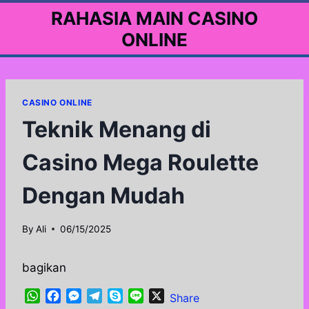
Skip
RAHASIA MAIN CASINO
to
ONLINE
content
CASINO ONLINE
Teknik Menang di
Casino Mega Roulette
Dengan Mudah
By
Ali
06/15/2025
bagikan
W
F
M
T
S
L
X
Share