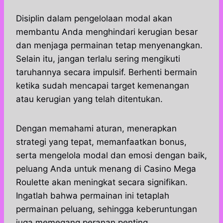
Disiplin dalam pengelolaan modal akan
membantu Anda menghindari kerugian besar
dan menjaga permainan tetap menyenangkan.
Selain itu, jangan terlalu sering mengikuti
taruhannya secara impulsif. Berhenti bermain
ketika sudah mencapai target kemenangan
atau kerugian yang telah ditentukan.
Dengan memahami aturan, menerapkan
strategi yang tepat, memanfaatkan bonus,
serta mengelola modal dan emosi dengan baik,
peluang Anda untuk menang di Casino Mega
Roulette akan meningkat secara signifikan.
Ingatlah bahwa permainan ini tetaplah
permainan peluang, sehingga keberuntungan
juga memegang peranan penting.