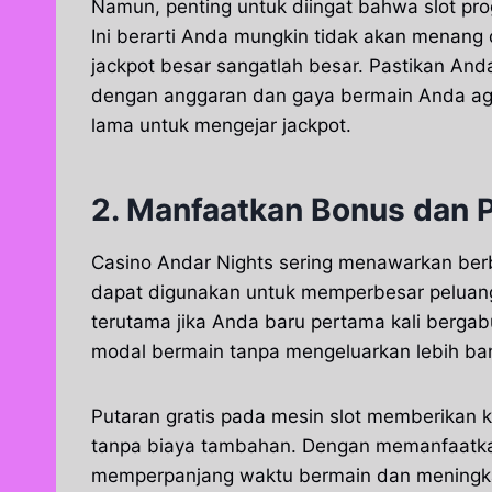
Namun, penting untuk diingat bahwa slot progr
Ini berarti Anda mungkin tidak akan menang
jackpot besar sangatlah besar. Pastikan Anda
dengan anggaran dan gaya bermain Anda aga
lama untuk mengejar jackpot.
2. Manfaatkan Bonus dan P
Casino Andar Nights sering menawarkan ber
dapat digunakan untuk memperbesar peluang
terutama jika Anda baru pertama kali berga
modal bermain tanpa mengeluarkan lebih ba
Putaran gratis pada mesin slot memberikan 
tanpa biaya tambahan. Dengan memanfaatkan
memperpanjang waktu bermain dan meningka