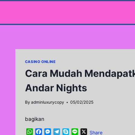
Skip
to
content
CASINO ONLINE
Cara Mudah Mendapatk
Andar Nights
By
adminluxurycopy
05/02/2025
bagikan
W
F
M
T
S
L
X
Share