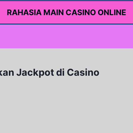
RAHASIA MAIN CASINO ONLINE
an Jackpot di Casino