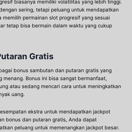
esif biasanya memiliki volatilitas yang lebih tinggi.
 dengan sering, tetapi peluang untuk mendapatkan
 memilih permainan slot progresif yang sesuai
r tetap bisa bermain dalam waktu yang cukup
utaran Gratis
bagai bonus sambutan dan putaran gratis yang
 menang. Bonus ini bisa sangat bermanfaat,
bung atau sedang mencari cara untuk meningkatkan
nyak uang.
kesempatan ekstra untuk mendapatkan jackpot
 bonus dan putaran gratis, Anda dapat
tkan peluang untuk memenangkan jackpot besar.