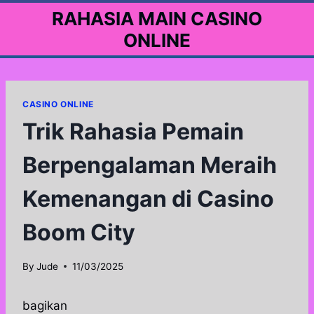
Skip
RAHASIA MAIN CASINO
to
ONLINE
content
CASINO ONLINE
Trik Rahasia Pemain
Berpengalaman Meraih
Kemenangan di Casino
Boom City
By
Jude
11/03/2025
bagikan