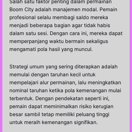
Salah satu faktor penting dalam permainan
Boom City adalah manajemen modal. Pemain
profesional selalu membagi saldo mereka
menjadi beberapa bagian agar tidak habis
dalam satu sesi. Dengan cara ini, mereka dapat
memperpanjang waktu bermain sekaligus
mengamati pola hasil yang muncul.
Strategi umum yang sering diterapkan adalah
memulai dengan taruhan kecil untuk
mempelajari alur permainan, lalu meningkatkan
nominal taruhan ketika pola kemenangan mulai
terbentuk. Dengan pendekatan seperti ini,
pemain dapat meminimalkan risiko kerugian
besar sambil tetap memiliki peluang tinggi
untuk meraih kemenangan signifikan.