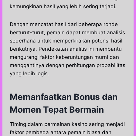
kemungkinan hasil yang lebih sering terjadi.
Dengan mencatat hasil dari beberapa ronde
berturut-turut, pemain dapat membuat analisis
sederhana untuk memperkirakan potensi hasil
berikutnya. Pendekatan analitis ini membantu
mengurangi faktor keberuntungan murni dan
menggantinya dengan perhitungan probabilitas
yang lebih logis.
Memanfaatkan Bonus dan
Momen Tepat Bermain
Timing dalam permainan kasino sering menjadi
faktor pembeda antara pemain biasa dan