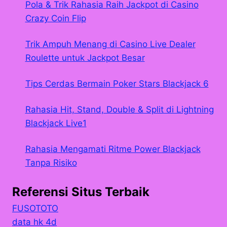
Pola & Trik Rahasia Raih Jackpot di Casino
Crazy Coin Flip
Trik Ampuh Menang di Casino Live Dealer
Roulette untuk Jackpot Besar
Tips Cerdas Bermain Poker Stars Blackjack 6
Rahasia Hit, Stand, Double & Split di Lightning
Blackjack Live1
Rahasia Mengamati Ritme Power Blackjack
Tanpa Risiko
Referensi Situs Terbaik
FUSOTOTO
data hk 4d