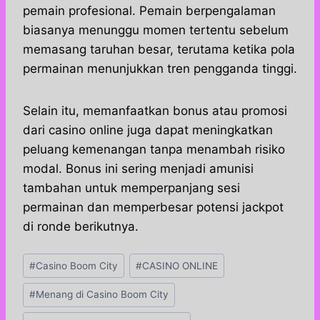
pemain profesional. Pemain berpengalaman
biasanya menunggu momen tertentu sebelum
memasang taruhan besar, terutama ketika pola
permainan menunjukkan tren pengganda tinggi.
Selain itu, memanfaatkan bonus atau promosi
dari casino online juga dapat meningkatkan
peluang kemenangan tanpa menambah risiko
modal. Bonus ini sering menjadi amunisi
tambahan untuk memperpanjang sesi
permainan dan memperbesar potensi jackpot
di ronde berikutnya.
Post
#
Casino Boom City
#
CASINO ONLINE
Tags:
#
Menang di Casino Boom City