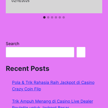
02/15/2025
Search
Recent Posts
Pola & Trik Rahasia Raih Jackpot di Casino
Crazy Coin Flip
Trik Ampuh Menang di Casino Live Dealer
Roulette untuk Jackpot Besar