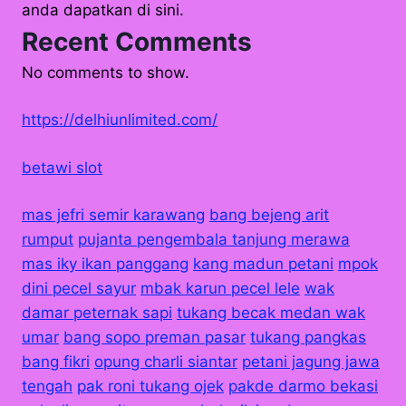
anda dapatkan di sini.
Recent Comments
No comments to show.
https://delhiunlimited.com/
betawi slot
mas jefri semir karawang
bang bejeng arit
rumput
pujanta pengembala tanjung merawa
mas iky ikan panggang
kang madun petani
mpok
dini pecel sayur
mbak karun pecel lele
wak
damar peternak sapi
tukang becak medan wak
umar
bang sopo preman pasar
tukang pangkas
bang fikri
opung charli siantar
petani jagung jawa
tengah
pak roni tukang ojek
pakde darmo bekasi