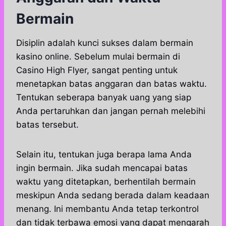
Bermain
Disiplin adalah kunci sukses dalam bermain
kasino online. Sebelum mulai bermain di
Casino High Flyer, sangat penting untuk
menetapkan batas anggaran dan batas waktu.
Tentukan seberapa banyak uang yang siap
Anda pertaruhkan dan jangan pernah melebihi
batas tersebut.
Selain itu, tentukan juga berapa lama Anda
ingin bermain. Jika sudah mencapai batas
waktu yang ditetapkan, berhentilah bermain
meskipun Anda sedang berada dalam keadaan
menang. Ini membantu Anda tetap terkontrol
dan tidak terbawa emosi yang dapat mengarah