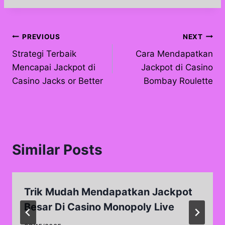
Post
PREVIOUS
NEXT
Strategi Terbaik
Cara Mendapatkan
navigation
Mencapai Jackpot di
Jackpot di Casino
Casino Jacks or Better
Bombay Roulette
Similar Posts
Trik Mudah Mendapatkan Jackpot
Besar Di Casino Monopoly Live