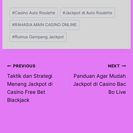
Post
#
Casino Auto Roulette
#
Jackpot di Auto Roulette
Tags:
#
RAHASIA MAIN CASINO ONLINE
#
Rumus Gampang Jackpot
Post
PREVIOUS
NEXT
Taktik dan Strategi
Panduan Agar Mudah
navigation
Menang Jackpot di
Jackpot di Casino Bac
Casino Free Bet
Bo Live
Blackjack