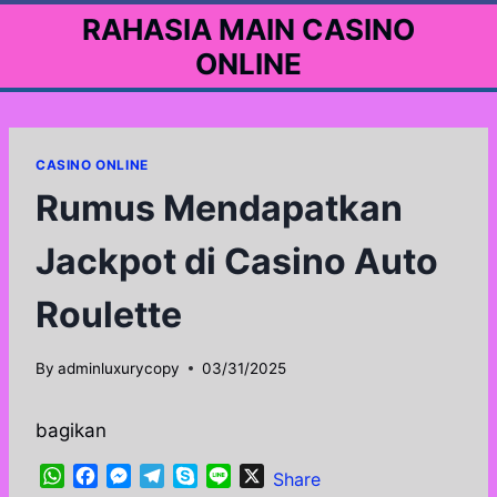
Skip
RAHASIA MAIN CASINO
to
ONLINE
content
CASINO ONLINE
Rumus Mendapatkan
Jackpot di Casino Auto
Roulette
By
adminluxurycopy
03/31/2025
bagikan
W
F
M
T
S
L
X
Share