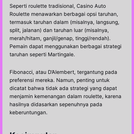
Seperti roulette tradisional, Casino Auto
Roulette menawarkan berbagai opsi taruhan,
termasuk taruhan dalam (misalnya, langsung,
split, jalanan) dan taruhan luar (misalnya,
merah/hitam, ganjil/genap, tinggi/rendah).
Pemain dapat menggunakan berbagai strategi
taruhan seperti Martingale.
Fibonacci, atau D’Alembert, tergantung pada
preferensi mereka. Namun, penting untuk
dicatat bahwa tidak ada strategi yang dapat
menjamin kemenangan dalam roulette, karena
hasilnya didasarkan sepenuhnya pada
keberuntungan.