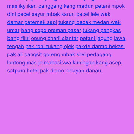
mas iky ikan panggang
kang madun petani
mpok
dini pecel sayur
mbak karun pecel lele
wak
damar peternak sapi
tukang becak medan wak
umar
bang sopo preman pasar
tukang pangkas
bang fikri
opung charli siantar
petani jagung jawa
tengah
pak roni tukang ojek
pakde darmo bekasi
pak ali pangsit goreng
mbak silvi pedagang
lontong
mas jo mahasiswa kuningan
kang asep
satpam hotel
pak domo nelayan danau
© 2026
RAHASIA MAIN CASINO ONLINE