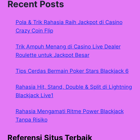
Recent Posts
Pola & Trik Rahasia Raih Jackpot di Casino
Crazy Coin Flip
Trik Ampuh Menang di Casino Live Dealer
Roulette untuk Jackpot Besar
Tips Cerdas Bermain Poker Stars Blackjack 6
Rahasia Hit, Stand, Double & Split di Lightning
Blackjack Live1
Rahasia Mengamati Ritme Power Blackjack
Tanpa Risiko
Referensi Situs Terbaik