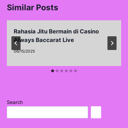
Similar Posts
Rahasia Jitu Bermain di Casino
Always Baccarat Live
06/15/2025
Search