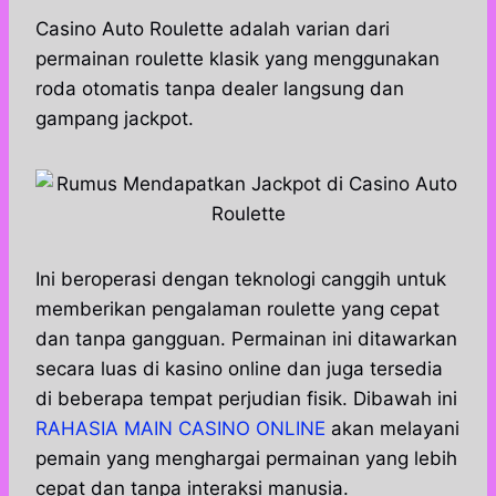
h
a
e
e
k
i
a
c
s
l
y
n
Casino Auto Roulette adalah varian dari
t
e
s
e
p
e
permainan roulette klasik yang menggunakan
s
b
e
g
e
roda otomatis tanpa dealer langsung dan
A
o
n
r
gampang jackpot.
p
o
g
a
p
k
e
m
r
Ini beroperasi dengan teknologi canggih untuk
memberikan pengalaman roulette yang cepat
dan tanpa gangguan. Permainan ini ditawarkan
secara luas di kasino online dan juga tersedia
di beberapa tempat perjudian fisik. Dibawah ini
RAHASIA MAIN CASINO ONLINE
akan melayani
pemain yang menghargai permainan yang lebih
cepat dan tanpa interaksi manusia.