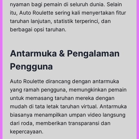
nyaman bagi pemain di seluruh dunia. Selain
itu, Auto Roulette sering kali menyertakan fitur
taruhan lanjutan, statistik terperinci, dan
berbagai opsi taruhan.
Antarmuka & Pengalaman
Pengguna
Auto Roulette dirancang dengan antarmuka
yang ramah pengguna, memungkinkan pemain
untuk memasang taruhan mereka dengan
mudah di tata letak taruhan virtual. Antarmuka
biasanya menampilkan umpan video langsung
dari roda, memberikan transparansi dan
kepercayaan.