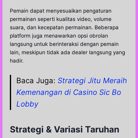
Pemain dapat menyesuaikan pengaturan
permainan seperti kualitas video, volume
suara, dan kecepatan permainan. Beberapa
platform juga menawarkan opsi obrolan
langsung untuk berinteraksi dengan pemain
lain, meskipun tidak ada dealer langsung yang
hadir.
Baca Juga:
Strategi Jitu Meraih
Kemenangan di Casino Sic Bo
Lobby
Strategi & Variasi Taruhan