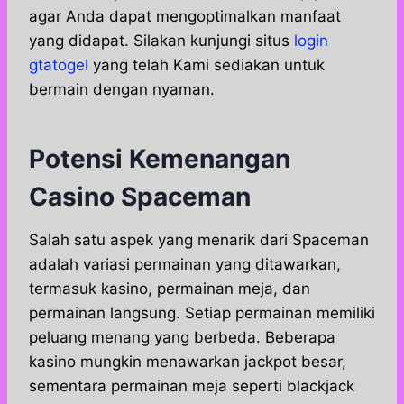
agar Anda dapat mengoptimalkan manfaat
yang didapat. Silakan kunjungi situs
login
gtatogel
yang telah Kami sediakan untuk
bermain dengan nyaman.
Potensi Kemenangan
Casino Spaceman
Salah satu aspek yang menarik dari Spaceman
adalah variasi permainan yang ditawarkan,
termasuk kasino, permainan meja, dan
permainan langsung. Setiap permainan memiliki
peluang menang yang berbeda. Beberapa
kasino mungkin menawarkan jackpot besar,
sementara permainan meja seperti blackjack