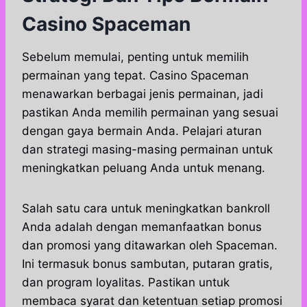
Casino Spaceman
Sebelum memulai, penting untuk memilih
permainan yang tepat. Casino Spaceman
menawarkan berbagai jenis permainan, jadi
pastikan Anda memilih permainan yang sesuai
dengan gaya bermain Anda. Pelajari aturan
dan strategi masing-masing permainan untuk
meningkatkan peluang Anda untuk menang.
Salah satu cara untuk meningkatkan bankroll
Anda adalah dengan memanfaatkan bonus
dan promosi yang ditawarkan oleh Spaceman.
Ini termasuk bonus sambutan, putaran gratis,
dan program loyalitas. Pastikan untuk
membaca syarat dan ketentuan setiap promosi