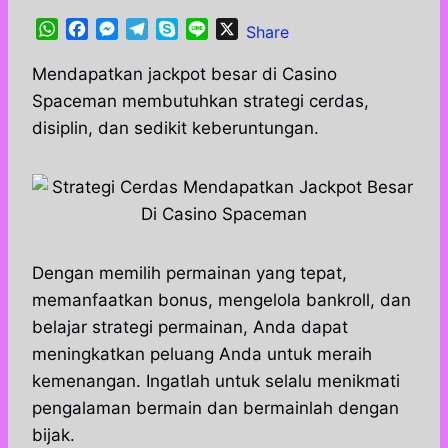
W
F
M
T
S
L
X
Share
h
a
e
e
k
i
a
c
s
l
y
n
Mendapatkan jackpot besar di Casino
t
e
s
e
p
e
Spaceman membutuhkan strategi cerdas,
s
b
e
g
e
disiplin, dan sedikit keberuntungan.
A
o
n
r
p
o
g
a
p
k
e
m
r
Dengan memilih permainan yang tepat,
memanfaatkan bonus, mengelola bankroll, dan
belajar strategi permainan, Anda dapat
meningkatkan peluang Anda untuk meraih
kemenangan. Ingatlah untuk selalu menikmati
pengalaman bermain dan bermainlah dengan
bijak.