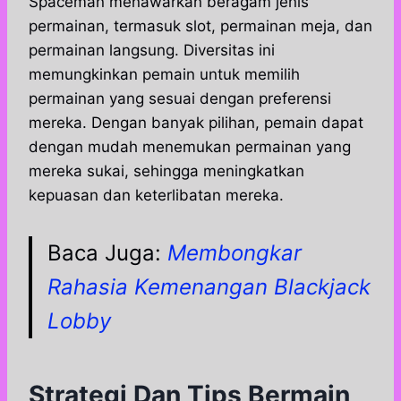
Spaceman menawarkan beragam jenis
permainan, termasuk slot, permainan meja, dan
permainan langsung. Diversitas ini
memungkinkan pemain untuk memilih
permainan yang sesuai dengan preferensi
mereka. Dengan banyak pilihan, pemain dapat
dengan mudah menemukan permainan yang
mereka sukai, sehingga meningkatkan
kepuasan dan keterlibatan mereka.
Baca Juga:
Membongkar
Rahasia Kemenangan Blackjack
Lobby
Strategi Dan Tips Bermain