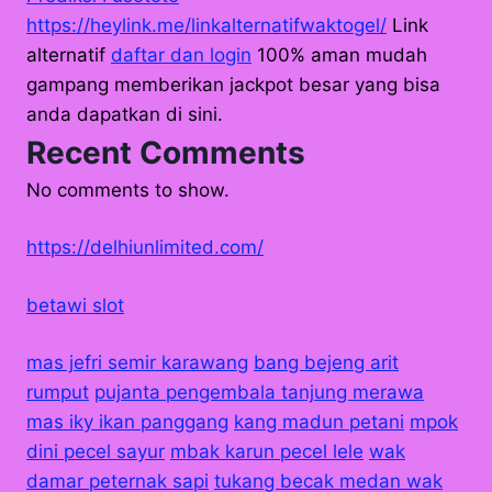
https://heylink.me/linkalternatifwaktogel/
Link
alternatif
daftar dan login
100% aman mudah
gampang memberikan jackpot besar yang bisa
anda dapatkan di sini.
Recent Comments
No comments to show.
https://delhiunlimited.com/
betawi slot
mas jefri semir karawang
bang bejeng arit
rumput
pujanta pengembala tanjung merawa
mas iky ikan panggang
kang madun petani
mpok
dini pecel sayur
mbak karun pecel lele
wak
damar peternak sapi
tukang becak medan wak