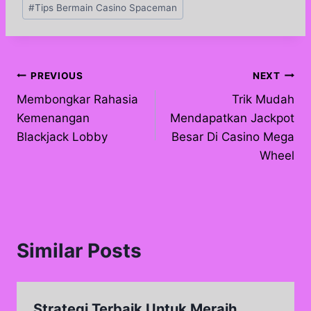
#
Tips Bermain Casino Spaceman
Post
PREVIOUS
NEXT
Membongkar Rahasia
Trik Mudah
navigation
Kemenangan
Mendapatkan Jackpot
Blackjack Lobby
Besar Di Casino Mega
Wheel
Similar Posts
Strategi Terbaik Untuk Meraih