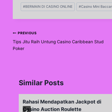
Post
#
BERMAIN DI CASINO ONLINE
#
Casino Mini Baccar
Tags:
Post
PREVIOUS
Tips Jitu Raih Untung Casino Caribbean Stud
navigation
Poker
Similar Posts
Rahasi Mendapatkan Jackpot di
Casino Auction Roulette