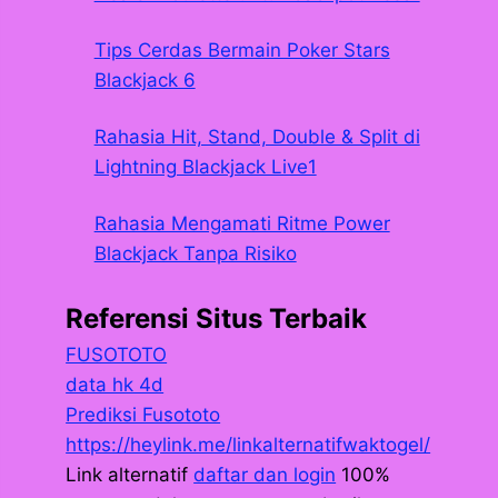
Tips Cerdas Bermain Poker Stars
Blackjack 6
Rahasia Hit, Stand, Double & Split di
Lightning Blackjack Live1
Rahasia Mengamati Ritme Power
Blackjack Tanpa Risiko
Referensi Situs Terbaik
FUSOTOTO
data hk 4d
Prediksi Fusototo
https://heylink.me/linkalternatifwaktogel/
Link alternatif
daftar dan login
100%