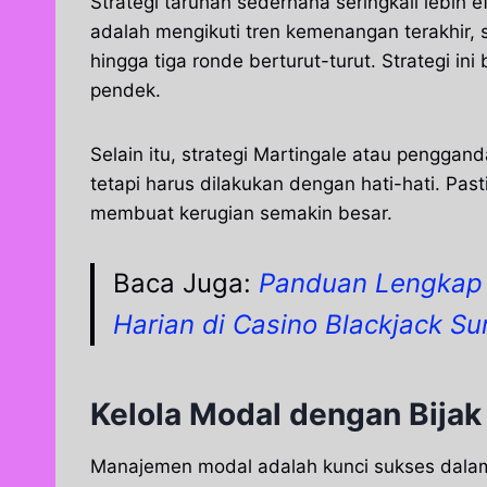
Strategi taruhan sederhana seringkali lebih 
adalah mengikuti tren kemenangan terakhir, 
hingga tiga ronde berturut-turut. Strategi 
pendek.
Selain itu, strategi Martingale atau penggan
tetapi harus dilakukan dengan hati-hati. Past
membuat kerugian semakin besar.
Baca Juga:
Panduan Lengkap 
Harian di Casino Blackjack Su
Kelola Modal dengan Bijak
Manajemen modal adalah kunci sukses dalam 