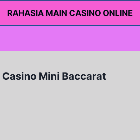
RAHASIA MAIN CASINO ONLINE
Casino Mini Baccarat