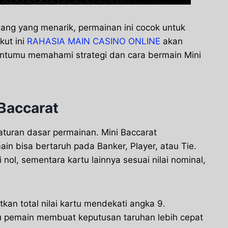
ng yang menarik, permainan ini cocok untuk
ut ini
RAHASIA MAIN CASINO ONLINE
akan
tumu memahami strategi dan cara bermain Mini
Baccarat
turan dasar permainan. Mini Baccarat
n bisa bertaruh pada Banker, Player, atau Tie.
i nol, sementara kartu lainnya sesuai nilai nominal,
kan total nilai kartu mendekati angka 9.
 pemain membuat keputusan taruhan lebih cepat