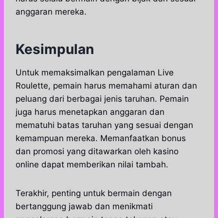
anggaran mereka.
Kesimpulan
Untuk memaksimalkan pengalaman Live
Roulette, pemain harus memahami aturan dan
peluang dari berbagai jenis taruhan. Pemain
juga harus menetapkan anggaran dan
mematuhi batas taruhan yang sesuai dengan
kemampuan mereka. Memanfaatkan bonus
dan promosi yang ditawarkan oleh kasino
online dapat memberikan nilai tambah.
Terakhir, penting untuk bermain dengan
bertanggung jawab dan menikmati