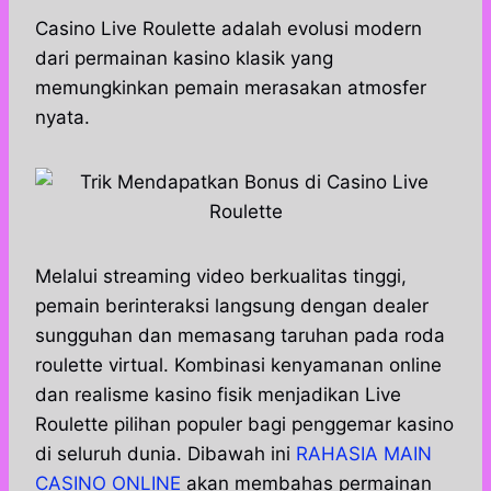
h
a
e
e
k
i
a
c
s
l
y
n
Casino Live Roulette adalah evolusi modern
t
e
s
e
p
e
dari permainan kasino klasik yang
s
b
e
g
e
memungkinkan pemain merasakan atmosfer
A
o
n
r
nyata.
p
o
g
a
p
k
e
m
r
Melalui streaming video berkualitas tinggi,
pemain berinteraksi langsung dengan dealer
sungguhan dan memasang taruhan pada roda
roulette virtual. Kombinasi kenyamanan online
dan realisme kasino fisik menjadikan Live
Roulette pilihan populer bagi penggemar kasino
di seluruh dunia. Dibawah ini
RAHASIA MAIN
CASINO ONLINE
akan membahas permainan