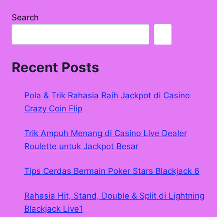
Search
Recent Posts
Pola & Trik Rahasia Raih Jackpot di Casino
Crazy Coin Flip
Trik Ampuh Menang di Casino Live Dealer
Roulette untuk Jackpot Besar
Tips Cerdas Bermain Poker Stars Blackjack 6
Rahasia Hit, Stand, Double & Split di Lightning
Blackjack Live1