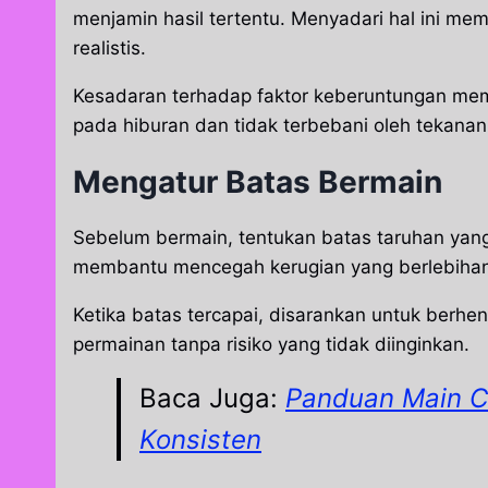
menjamin hasil tertentu. Menyadari hal ini m
realistis.
Kesadaran terhadap faktor keberuntungan mem
pada hiburan dan tidak terbebani oleh tekana
Mengatur Batas Bermain
Sebelum bermain, tentukan batas taruhan yang
membantu mencegah kerugian yang berlebihan
Ketika batas tercapai, disarankan untuk berhe
permainan tanpa risiko yang tidak diinginkan.
Baca Juga:
Panduan Main Ca
Konsisten