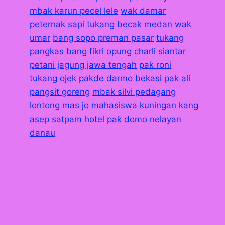
mbak karun pecel lele
wak damar
peternak sapi
tukang becak medan wak
umar
bang sopo preman pasar
tukang
pangkas bang fikri
opung charli siantar
petani jagung jawa tengah
pak roni
tukang ojek
pakde darmo bekasi
pak ali
pangsit goreng
mbak silvi pedagang
lontong
mas jo mahasiswa kuningan
kang
asep satpam hotel
pak domo nelayan
danau