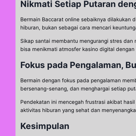
Nikmati Setiap Putaran den
Bermain Baccarat online sebaiknya dilakukan d
hiburan, bukan sebagai cara mencari keuntung
Sikap santai membantu mengurangi stres dan
bisa menikmati atmosfer kasino digital denga
Fokus pada Pengalaman, Bu
Bermain dengan fokus pada pengalaman membuat
bersenang-senang, dan menghargai setiap put
Pendekatan ini mencegah frustrasi akibat hasi
aktivitas hiburan yang sehat dan menyenangka
Kesimpulan