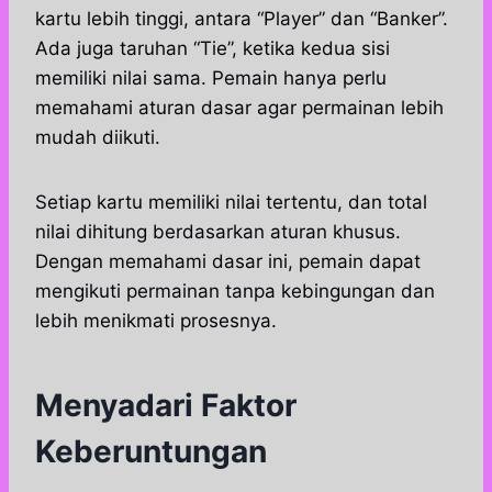
kartu lebih tinggi, antara “Player” dan “Banker”.
Ada juga taruhan “Tie”, ketika kedua sisi
memiliki nilai sama. Pemain hanya perlu
memahami aturan dasar agar permainan lebih
mudah diikuti.
Setiap kartu memiliki nilai tertentu, dan total
nilai dihitung berdasarkan aturan khusus.
Dengan memahami dasar ini, pemain dapat
mengikuti permainan tanpa kebingungan dan
lebih menikmati prosesnya.
Menyadari Faktor
Keberuntungan