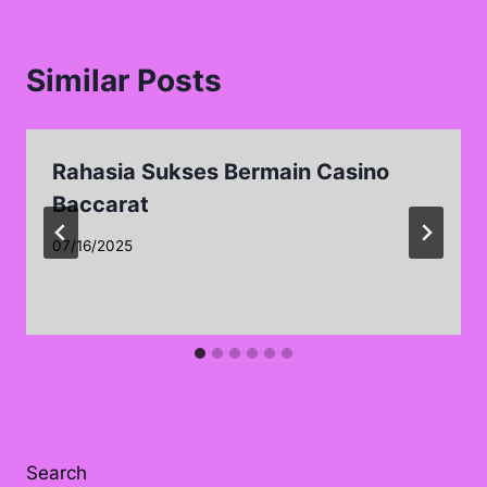
Similar Posts
Rahasia Sukses Bermain Casino
Baccarat
07/16/2025
Search