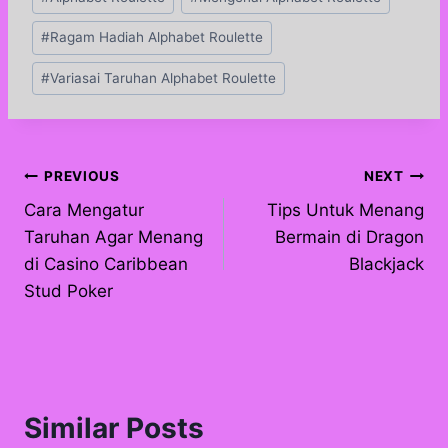
Tags:
#
Ragam Hadiah Alphabet Roulette
#
Variasai Taruhan Alphabet Roulette
Post
PREVIOUS
NEXT
Cara Mengatur
Tips Untuk Menang
navigation
Taruhan Agar Menang
Bermain di Dragon
di Casino Caribbean
Blackjack
Stud Poker
Similar Posts