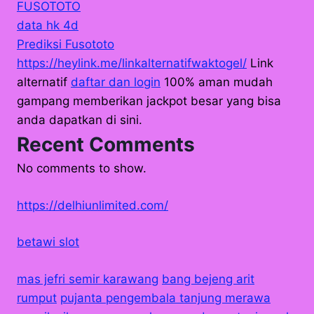
FUSOTOTO
data hk 4d
Prediksi Fusototo
https://heylink.me/linkalternatifwaktogel/
Link
alternatif
daftar dan login
100% aman mudah
gampang memberikan jackpot besar yang bisa
anda dapatkan di sini.
Recent Comments
No comments to show.
https://delhiunlimited.com/
betawi slot
mas jefri semir karawang
bang bejeng arit
rumput
pujanta pengembala tanjung merawa