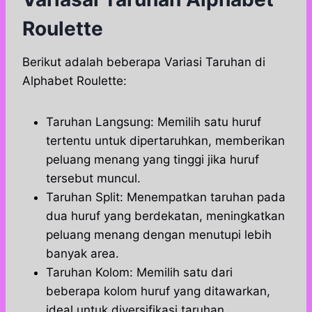
Roulette
Berikut adalah beberapa Variasi Taruhan di
Alphabet Roulette:
Taruhan Langsung: Memilih satu huruf
tertentu untuk dipertaruhkan, memberikan
peluang menang yang tinggi jika huruf
tersebut muncul.
Taruhan Split: Menempatkan taruhan pada
dua huruf yang berdekatan, meningkatkan
peluang menang dengan menutupi lebih
banyak area.
Taruhan Kolom: Memilih satu dari
beberapa kolom huruf yang ditawarkan,
ideal untuk diversifikasi taruhan.