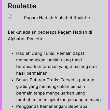
Roulette
Berikut adalah beberapa Ragam Hadiah di
Alphabet Roulette:
Hadiah Uang Tunai: Pemain dapat
memenangkan jumlah uang tunai
berdasarkan taruhan yang dipasang dan
hasil permainan.
Bonus Putaran Gratis: Tersedia putaran
gratis yang memungkinkan pemain
bermain tanpa mengeluarkan uang
tambahan, meningkatkan peluang menang.
Pengganda Kemenangan: Beberapa