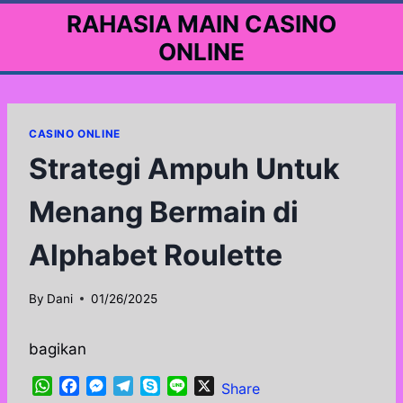
Skip
RAHASIA MAIN CASINO
to
ONLINE
content
CASINO ONLINE
Strategi Ampuh Untuk
Menang Bermain di
Alphabet Roulette
By
Dani
01/26/2025
bagikan
W
F
M
T
S
L
X
Share