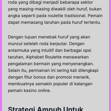
roda yang dibagi menjadi beberapa sektor
yang masing-masing diwakili oleh huruf, bukan
angka seperti pada roulette tradisional. Pemain
dapat memasang taruhan pada huruf tertentu.
Dengan tujuan menebak huruf yang akan
muncul setelah roda berputar. Dengan
antarmuka yang intuitif dan berbagai opsi
taruhan, Alphabet Roulette menawarkan
pengalaman bermain yang menyenangkan.
Selain itu, permainan ini sering kali dilengkapi
dengan fitur bonus dan promosi menarik,
membuatnya semakin populer di kalangan
pemain kasino online.
Strategi Ampuh Untuk