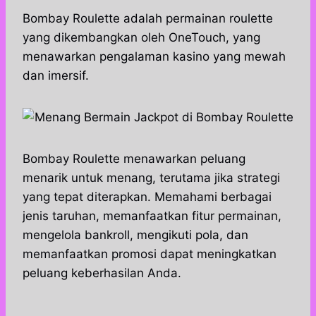
h
a
e
e
k
i
a
c
s
l
y
n
Bombay Roulette adalah permainan roulette
t
e
s
e
p
e
yang dikembangkan oleh OneTouch, yang
s
b
e
g
e
menawarkan pengalaman kasino yang mewah
A
o
n
r
dan imersif.
p
o
g
a
p
k
e
m
r
​Bombay Roulette menawarkan peluang
menarik untuk menang, terutama jika strategi
yang tepat diterapkan.​ Memahami berbagai
jenis taruhan, memanfaatkan fitur permainan,
mengelola bankroll, mengikuti pola, dan
memanfaatkan promosi dapat meningkatkan
peluang keberhasilan Anda.