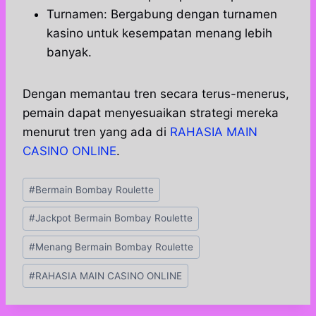
Turnamen: Bergabung dengan turnamen
kasino untuk kesempatan menang lebih
banyak.
Dengan memantau tren secara terus-menerus,
pemain dapat menyesuaikan strategi mereka
menurut tren yang ada di
RAHASIA MAIN
CASINO ONLINE
.
Post
#
Bermain Bombay Roulette
Tags:
#
Jackpot Bermain Bombay Roulette
#
Menang Bermain Bombay Roulette
#
RAHASIA MAIN CASINO ONLINE