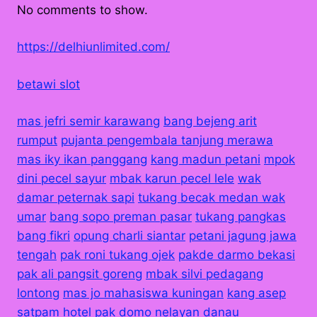
No comments to show.
https://delhiunlimited.com/
betawi slot
mas jefri semir karawang
bang bejeng arit
rumput
pujanta pengembala tanjung merawa
mas iky ikan panggang
kang madun petani
mpok
dini pecel sayur
mbak karun pecel lele
wak
damar peternak sapi
tukang becak medan wak
umar
bang sopo preman pasar
tukang pangkas
bang fikri
opung charli siantar
petani jagung jawa
tengah
pak roni tukang ojek
pakde darmo bekasi
pak ali pangsit goreng
mbak silvi pedagang
lontong
mas jo mahasiswa kuningan
kang asep
satpam hotel
pak domo nelayan danau