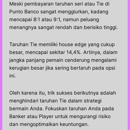
Meski pembayaran taruhan seri atau Tie di
Punto Banco sangat menggiurkan, kadang
mencapai 8:1 atau 9:1, namun peluang
menangnya sangat rendah dan berisiko tinggi.
Taruhan Tie memiliki house edge yang cukup
besar, mencapai sekitar 14,4%. Artinya, dalam
jangka panjang pemain cenderung mengalami
kerugian besar jika sering bertaruh pada opsi
ini.
Oleh karena itu, trik sukses berikutnya adalah
menghindari taruhan Tie dalam strategi
bermain Anda. Fokuskan taruhan Anda pada
Banker atau Player untuk mengurangi risiko
dan mengoptimalkan keuntungan.