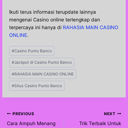
Ikuti terus informasi terupdate lainnya
mengenai Casino online terlengkap dan
terpercaya ini hanya di
RAHASIA MAIN CASINO
ONLINE
.
Post
#
Casino Punto Banco
Tags:
#
Jackpot di Casino Punto Banco
#
RAHASIA MAIN CASINO ONLINE
#
Situs Casino Punto Banco
Post
PREVIOUS
NEXT
Cara Ampuh Menang
Trik Terbaik Untuk
navigation