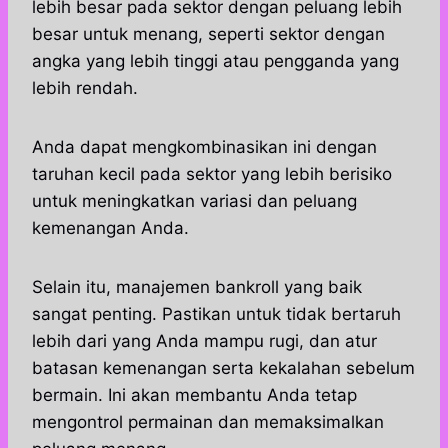
lebih besar pada sektor dengan peluang lebih
besar untuk menang, seperti sektor dengan
angka yang lebih tinggi atau pengganda yang
lebih rendah.
Anda dapat mengkombinasikan ini dengan
taruhan kecil pada sektor yang lebih berisiko
untuk meningkatkan variasi dan peluang
kemenangan Anda.
Selain itu, manajemen bankroll yang baik
sangat penting. Pastikan untuk tidak bertaruh
lebih dari yang Anda mampu rugi, dan atur
batasan kemenangan serta kekalahan sebelum
bermain. Ini akan membantu Anda tetap
mengontrol permainan dan memaksimalkan