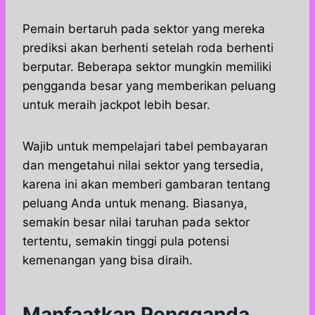
Pemain bertaruh pada sektor yang mereka
prediksi akan berhenti setelah roda berhenti
berputar. Beberapa sektor mungkin memiliki
pengganda besar yang memberikan peluang
untuk meraih jackpot lebih besar.
Wajib untuk mempelajari tabel pembayaran
dan mengetahui nilai sektor yang tersedia,
karena ini akan memberi gambaran tentang
peluang Anda untuk menang. Biasanya,
semakin besar nilai taruhan pada sektor
tertentu, semakin tinggi pula potensi
kemenangan yang bisa diraih.
Manfaatkan Pengganda