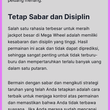
peluang menang.
Tetap Sabar dan Disiplin
Salah satu rahasia terbesar untuk meraih
jackpot besar di Mega Wheel adalah memiliki
kesabaran dan disiplin yang tinggi. Hasil
permainan ini acak dan tidak dapat diprediksi,
sehingga sangat penting untuk tidak terburu-
buru dan mempertaruhkan terlalu banyak uang
dalam satu putaran.
Bermain dengan sabar dan mengikuti strategi
taruhan yang telah Anda tetapkan adalah cara
terbaik untuk menjaga kontrol atas permainan
dan memastikan bahwa Anda tidak terbawa
suasana. Jika Anda merasa sudah mencapai