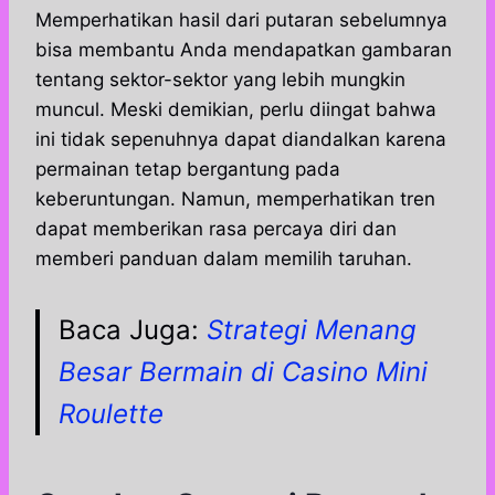
Memperhatikan hasil dari putaran sebelumnya
bisa membantu Anda mendapatkan gambaran
tentang sektor-sektor yang lebih mungkin
muncul. Meski demikian, perlu diingat bahwa
ini tidak sepenuhnya dapat diandalkan karena
permainan tetap bergantung pada
keberuntungan. Namun, memperhatikan tren
dapat memberikan rasa percaya diri dan
memberi panduan dalam memilih taruhan.
Baca Juga:
Strategi Menang
Besar Bermain di Casino Mini
Roulette