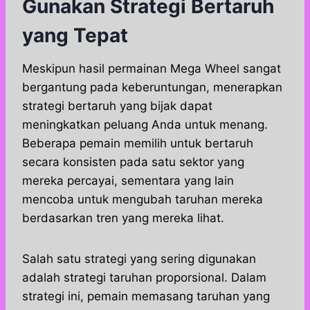
Gunakan Strategi Bertaruh
yang Tepat
Meskipun hasil permainan Mega Wheel sangat
bergantung pada keberuntungan, menerapkan
strategi bertaruh yang bijak dapat
meningkatkan peluang Anda untuk menang.
Beberapa pemain memilih untuk bertaruh
secara konsisten pada satu sektor yang
mereka percayai, sementara yang lain
mencoba untuk mengubah taruhan mereka
berdasarkan tren yang mereka lihat.
Salah satu strategi yang sering digunakan
adalah strategi taruhan proporsional. Dalam
strategi ini, pemain memasang taruhan yang