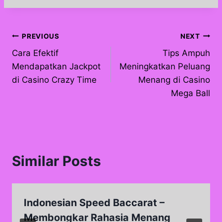
Post
PREVIOUS
NEXT
Cara Efektif
Tips Ampuh
navigation
Mendapatkan Jackpot
Meningkatkan Peluang
di Casino Crazy Time
Menang di Casino
Mega Ball
Similar Posts
Indonesian Speed Baccarat –
Membongkar Rahasia Menang