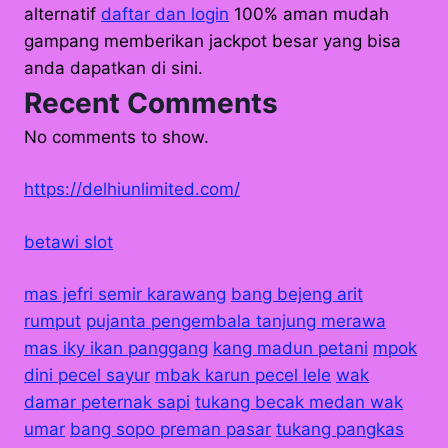
alternatif
daftar dan login
100% aman mudah
gampang memberikan jackpot besar yang bisa
anda dapatkan di sini.
Recent Comments
No comments to show.
https://delhiunlimited.com/
betawi slot
mas jefri semir karawang
bang bejeng arit
rumput
pujanta pengembala tanjung merawa
mas iky ikan panggang
kang madun petani
mpok
dini pecel sayur
mbak karun pecel lele
wak
damar peternak sapi
tukang becak medan wak
umar
bang sopo preman pasar
tukang pangkas