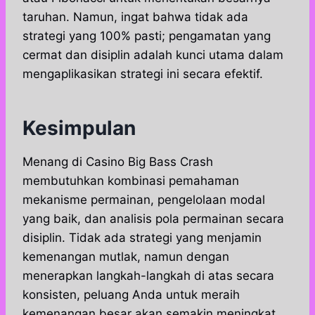
taruhan. Namun, ingat bahwa tidak ada
strategi yang 100% pasti; pengamatan yang
cermat dan disiplin adalah kunci utama dalam
mengaplikasikan strategi ini secara efektif.
Kesimpulan
Menang di Casino Big Bass Crash
membutuhkan kombinasi pemahaman
mekanisme permainan, pengelolaan modal
yang baik, dan analisis pola permainan secara
disiplin. Tidak ada strategi yang menjamin
kemenangan mutlak, namun dengan
menerapkan langkah-langkah di atas secara
konsisten, peluang Anda untuk meraih
kemenangan besar akan semakin meningkat.