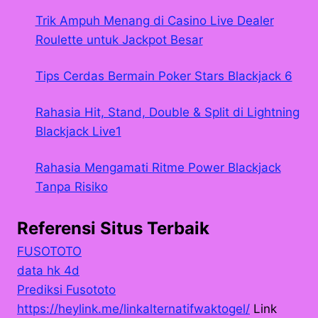
Trik Ampuh Menang di Casino Live Dealer
Roulette untuk Jackpot Besar
Tips Cerdas Bermain Poker Stars Blackjack 6
Rahasia Hit, Stand, Double & Split di Lightning
Blackjack Live1
Rahasia Mengamati Ritme Power Blackjack
Tanpa Risiko
Referensi Situs Terbaik
FUSOTOTO
data hk 4d
Prediksi Fusototo
https://heylink.me/linkalternatifwaktogel/
Link