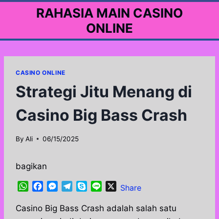
Skip
RAHASIA MAIN CASINO
to
ONLINE
content
CASINO ONLINE
Strategi Jitu Menang di
Casino Big Bass Crash
By
Ali
06/15/2025
bagikan
W
F
M
T
S
L
X
Share
h
a
e
e
k
i
a
c
s
l
y
n
Casino Big Bass Crash adalah salah satu
t
e
s
e
p
e