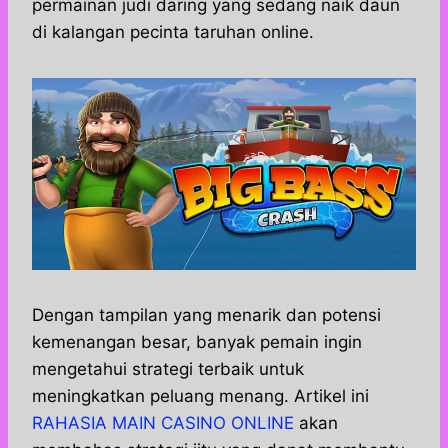
permainan judi daring yang sedang naik daun
s
b
e
g
e
di kalangan pecinta taruhan online.
A
o
n
r
p
o
g
a
p
k
e
m
r
Dengan tampilan yang menarik dan potensi
kemenangan besar, banyak pemain ingin
mengetahui strategi terbaik untuk
meningkatkan peluang menang. Artikel ini
RAHASIA MAIN CASINO ONLINE
akan