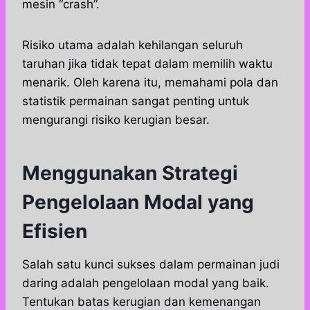
mesin “crash”.
Risiko utama adalah kehilangan seluruh
taruhan jika tidak tepat dalam memilih waktu
menarik. Oleh karena itu, memahami pola dan
statistik permainan sangat penting untuk
mengurangi risiko kerugian besar.
Menggunakan Strategi
Pengelolaan Modal yang
Efisien
Salah satu kunci sukses dalam permainan judi
daring adalah pengelolaan modal yang baik.
Tentukan batas kerugian dan kemenangan