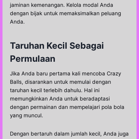
jaminan kemenangan. Kelola modal Anda
dengan bijak untuk memaksimalkan peluang
Anda.
Taruhan Kecil Sebagai
Permulaan
Jika Anda baru pertama kali mencoba Crazy
Balls, disarankan untuk memulai dengan
taruhan kecil terlebih dahulu. Hal ini
memungkinkan Anda untuk beradaptasi
dengan permainan dan mempelajari pola bola
yang muncul.
Dengan bertaruh dalam jumlah kecil, Anda juga