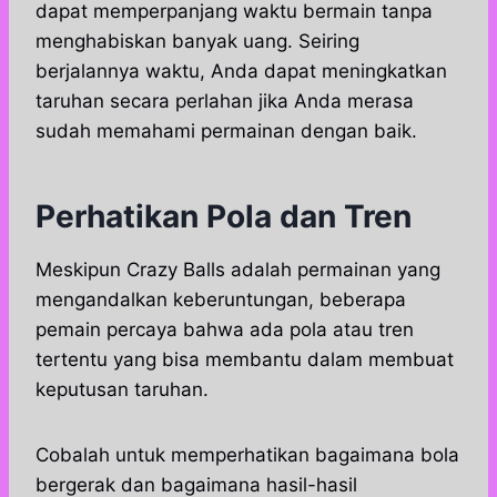
dapat memperpanjang waktu bermain tanpa
menghabiskan banyak uang. Seiring
berjalannya waktu, Anda dapat meningkatkan
taruhan secara perlahan jika Anda merasa
sudah memahami permainan dengan baik.
Perhatikan Pola dan Tren
Meskipun Crazy Balls adalah permainan yang
mengandalkan keberuntungan, beberapa
pemain percaya bahwa ada pola atau tren
tertentu yang bisa membantu dalam membuat
keputusan taruhan.
Cobalah untuk memperhatikan bagaimana bola
bergerak dan bagaimana hasil-hasil