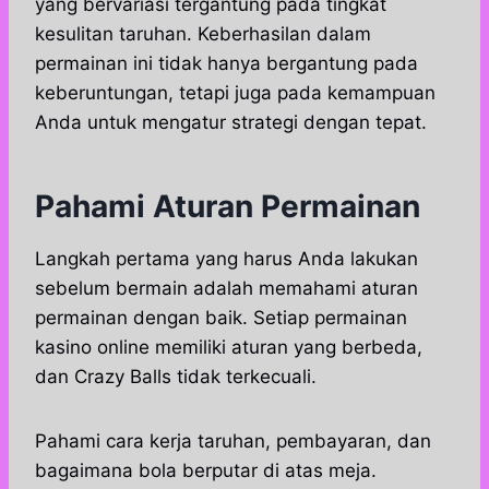
yang bervariasi tergantung pada tingkat
kesulitan taruhan. Keberhasilan dalam
permainan ini tidak hanya bergantung pada
keberuntungan, tetapi juga pada kemampuan
Anda untuk mengatur strategi dengan tepat.
Pahami Aturan Permainan
Langkah pertama yang harus Anda lakukan
sebelum bermain adalah memahami aturan
permainan dengan baik. Setiap permainan
kasino online memiliki aturan yang berbeda,
dan Crazy Balls tidak terkecuali.
Pahami cara kerja taruhan, pembayaran, dan
bagaimana bola berputar di atas meja.