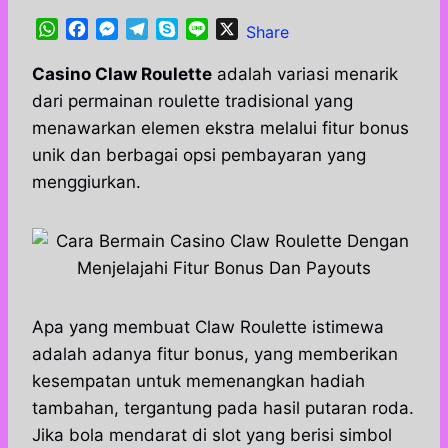
W
F
M
T
S
L
X
Share
h
a
e
e
k
i
a
c
s
l
y
n
Casino Claw Roulette
adalah variasi menarik
t
e
s
e
p
e
dari permainan roulette tradisional yang
s
b
e
g
e
menawarkan elemen ekstra melalui fitur bonus
A
o
n
r
unik dan berbagai opsi pembayaran yang
p
o
g
a
menggiurkan.​
p
k
e
m
r
Apa yang membuat Claw Roulette istimewa
adalah adanya fitur bonus, yang memberikan
kesempatan untuk memenangkan hadiah
tambahan, tergantung pada hasil putaran roda.
Jika bola mendarat di slot yang berisi simbol