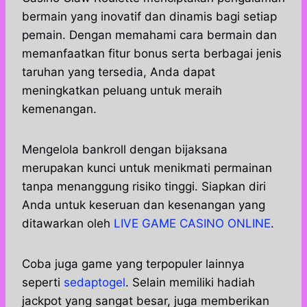
bermain yang inovatif dan dinamis bagi setiap
pemain. Dengan memahami cara bermain dan
memanfaatkan fitur bonus serta berbagai jenis
taruhan yang tersedia, Anda dapat
meningkatkan peluang untuk meraih
kemenangan.
Mengelola bankroll dengan bijaksana
merupakan kunci untuk menikmati permainan
tanpa menanggung risiko tinggi. Siapkan diri
Anda untuk keseruan dan kesenangan yang
ditawarkan oleh
LIVE GAME CASINO ONLINE
.
Coba juga game yang terpopuler lainnya
seperti
sedaptogel
. Selain memiliki hadiah
jackpot yang sangat besar, juga memberikan