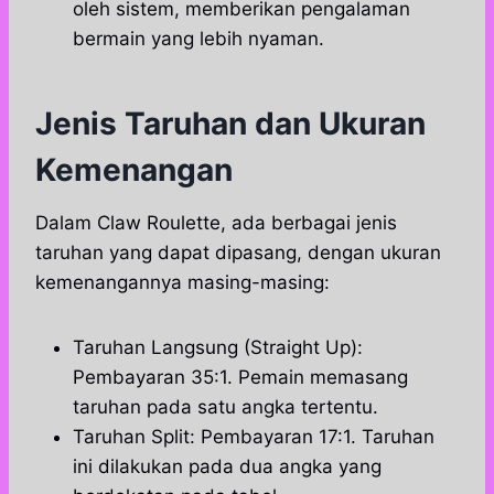
oleh sistem, memberikan pengalaman
bermain yang lebih nyaman.
Jenis Taruhan dan Ukuran
Kemenangan
Dalam Claw Roulette, ada berbagai jenis
taruhan yang dapat dipasang, dengan ukuran
kemenangannya masing-masing:
Taruhan Langsung (Straight Up):
Pembayaran 35:1. Pemain memasang
taruhan pada satu angka tertentu.
Taruhan Split: Pembayaran 17:1. Taruhan
ini dilakukan pada dua angka yang