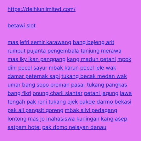
https://delhiunlimited.com/
betawi slot
mas jefri semir karawang
bang bejeng arit
rumput
pujanta pengembala tanjung merawa
mas iky ikan panggang
kang madun petani
mpok
dini pecel sayur
mbak karun pecel lele
wak
damar peternak sapi
tukang becak medan wak
umar
bang sopo preman pasar
tukang pangkas
bang fikri
opung charli siantar
petani jagung jawa
tengah
pak roni tukang ojek
pakde darmo bekasi
pak ali pangsit goreng
mbak silvi pedagang
lontong
mas jo mahasiswa kuningan
kang asep
satpam hotel
pak domo nelayan danau