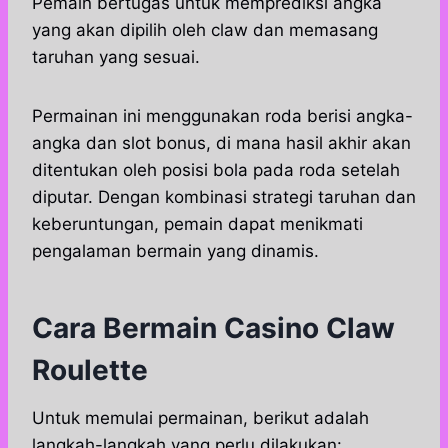
Pemain bertugas untuk memprediksi angka
yang akan dipilih oleh claw dan memasang
taruhan yang sesuai.
Permainan ini menggunakan roda berisi angka-
angka dan slot bonus, di mana hasil akhir akan
ditentukan oleh posisi bola pada roda setelah
diputar. Dengan kombinasi strategi taruhan dan
keberuntungan, pemain dapat menikmati
pengalaman bermain yang dinamis.
Cara Bermain Casino Claw
Roulette
Untuk memulai permainan, berikut adalah
langkah-langkah yang perlu dilakukan: