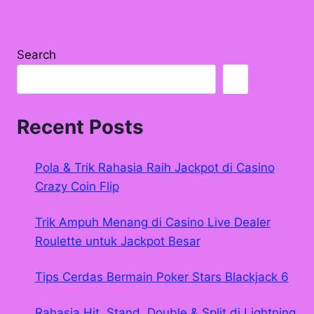
Search
Recent Posts
Pola & Trik Rahasia Raih Jackpot di Casino
Crazy Coin Flip
Trik Ampuh Menang di Casino Live Dealer
Roulette untuk Jackpot Besar
Tips Cerdas Bermain Poker Stars Blackjack 6
Rahasia Hit, Stand, Double & Split di Lightning