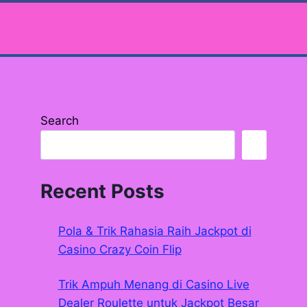
Search
Recent Posts
Pola & Trik Rahasia Raih Jackpot di
Casino Crazy Coin Flip
Trik Ampuh Menang di Casino Live
Dealer Roulette untuk Jackpot Besar