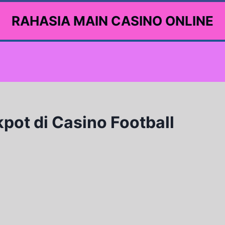
RAHASIA MAIN CASINO ONLINE
ot di Casino Football