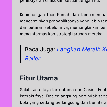
pembayaran dilakukan sesuai dengan itu.
Kemenangan Tuan Rumah dan Tamu membayar 
mencerminkan probabilitasnya yang lebih re
dari putaran sebelumnya, memungkinkan pem
menginformasikan strategi taruhan mereka.
Baca Juga:
Langkah Meraih K
Baller
Fitur Utama
Salah satu daya tarik utama dari Casino Foot
interaktifnya. Dealer langsung bertindak s
bola yang sedang berlangsung dan berintera