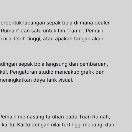
 berbentuk lapangan sepak bola di mana dealer
 Rumah” dan satu untuk tim “Tamu”. Pemain
nilai lebih tinggi, atau apakah tangan akan
ndingan sepak bola langsung dan pembaruan,
tif. Pengaturan studio mencakup grafik dan
eningkatkan daya tarik visual.
. Pemain memasang taruhan pada Tuan Rumah,
artu. Kartu dengan nilai tertinggi menang, dan