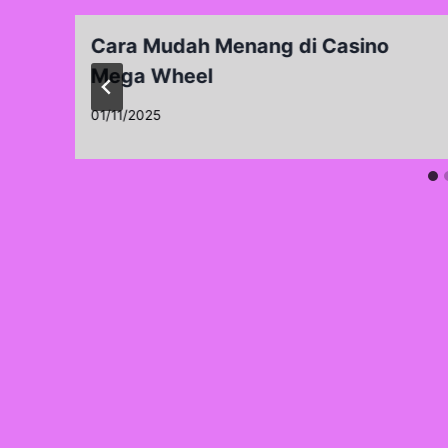
Cara Mudah Menang di Casino
Mega Wheel
01/11/2025