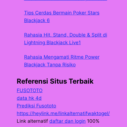
Tips Cerdas Bermain Poker Stars
Blackjack 6
Rahasia Hit, Stand, Double & Split di
Lightning Blackjack Live1
Rahasia Mengamati Ritme Power
Blackjack Tanpa Risiko
Referensi Situs Terbaik
FUSOTOTO
data hk 4d
Prediksi Fusototo
https://heylink.me/linkalternatifwaktogel/
Link alternatif
daftar dan login
100%