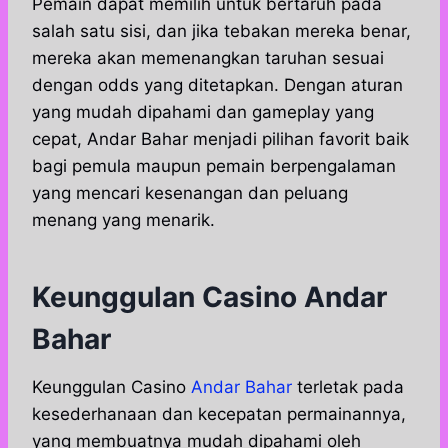
Pemain dapat memilih untuk bertaruh pada
salah satu sisi, dan jika tebakan mereka benar,
mereka akan memenangkan taruhan sesuai
dengan odds yang ditetapkan. Dengan aturan
yang mudah dipahami dan gameplay yang
cepat, Andar Bahar menjadi pilihan favorit baik
bagi pemula maupun pemain berpengalaman
yang mencari kesenangan dan peluang
menang yang menarik.
Keunggulan Casino Andar
Bahar
Keunggulan Casino
Andar Bahar
terletak pada
kesederhanaan dan kecepatan permainannya,
yang membuatnya mudah dipahami oleh