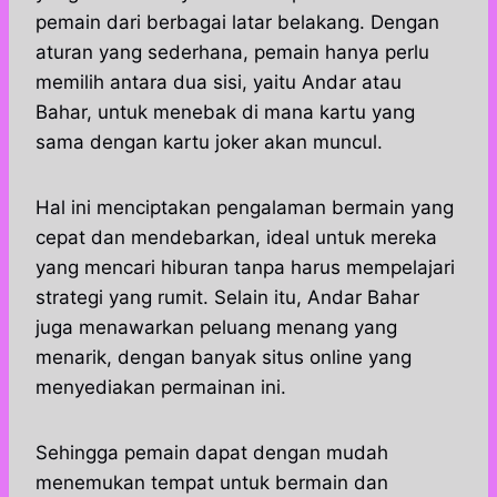
pemain dari berbagai latar belakang. Dengan
aturan yang sederhana, pemain hanya perlu
memilih antara dua sisi, yaitu Andar atau
Bahar, untuk menebak di mana kartu yang
sama dengan kartu joker akan muncul.
Hal ini menciptakan pengalaman bermain yang
cepat dan mendebarkan, ideal untuk mereka
yang mencari hiburan tanpa harus mempelajari
strategi yang rumit. Selain itu, Andar Bahar
juga menawarkan peluang menang yang
menarik, dengan banyak situs online yang
menyediakan permainan ini.
Sehingga pemain dapat dengan mudah
menemukan tempat untuk bermain dan