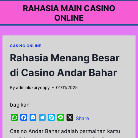
Skip
RAHASIA MAIN CASINO
to
ONLINE
content
CASINO ONLINE
Rahasia Menang Besar
di Casino Andar Bahar
By
adminluxurycopy
01/11/2025
bagikan
W
F
M
T
S
L
X
Share
h
a
e
e
k
i
a
c
s
l
y
n
Casino Andar Bahar adalah permainan kartu
t
e
s
e
p
e