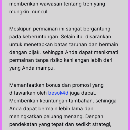
memberikan wawasan tentang tren yang
mungkin muncul.
Meskipun permainan ini sangat bergantung
pada keberuntungan. Selain itu, disarankan
untuk menetapkan batas taruhan dan bermain
dengan bijak, sehingga Anda dapat menikmati
permainan tanpa risiko kehilangan lebih dari
yang Anda mampu.
Memanfaatkan bonus dan promosi yang
ditawarkan oleh
besok4d
juga dapat.
Memberikan keuntungan tambahan, sehingga
Anda dapat bermain lebih lama dan
meningkatkan peluang menang. Dengan
pendekatan yang tepat dan sedikit strategi,