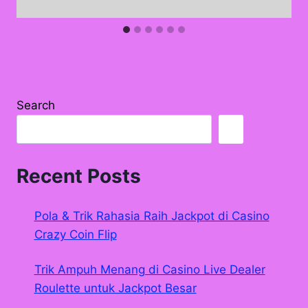
Search
Recent Posts
Pola & Trik Rahasia Raih Jackpot di Casino
Crazy Coin Flip
Trik Ampuh Menang di Casino Live Dealer
Roulette untuk Jackpot Besar