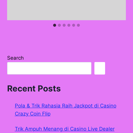
Search
Recent Posts
Pola & Trik Rahasia Raih Jackpot di Casino
Crazy Coin Flip
Trik Ampuh Menang di Casino Live Dealer