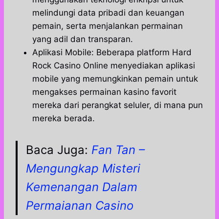
melindungi data pribadi dan keuangan
pemain, serta menjalankan permainan
yang adil dan transparan.
Aplikasi Mobile: Beberapa platform Hard
Rock Casino Online menyediakan aplikasi
mobile yang memungkinkan pemain untuk
mengakses permainan kasino favorit
mereka dari perangkat seluler, di mana pun
mereka berada.
Baca Juga:
Fan Tan –
Mengungkap Misteri
Kemenangan Dalam
Permaianan Casino