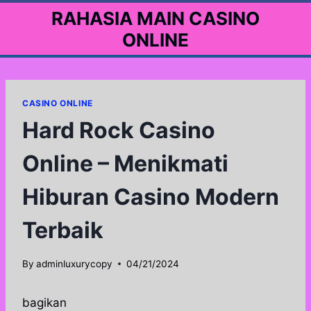
Skip
RAHASIA MAIN CASINO
to
ONLINE
content
CASINO ONLINE
Hard Rock Casino
Online – Menikmati
Hiburan Casino Modern
Terbaik
By
adminluxurycopy
04/21/2024
bagikan