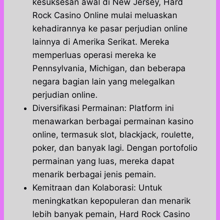
kesuksesan awal di New Jersey, Hard
Rock Casino Online mulai meluaskan
kehadirannya ke pasar perjudian online
lainnya di Amerika Serikat. Mereka
memperluas operasi mereka ke
Pennsylvania, Michigan, dan beberapa
negara bagian lain yang melegalkan
perjudian online.
Diversifikasi Permainan: Platform ini
menawarkan berbagai permainan kasino
online, termasuk slot, blackjack, roulette,
poker, dan banyak lagi. Dengan portofolio
permainan yang luas, mereka dapat
menarik berbagai jenis pemain.
Kemitraan dan Kolaborasi: Untuk
meningkatkan kepopuleran dan menarik
lebih banyak pemain, Hard Rock Casino