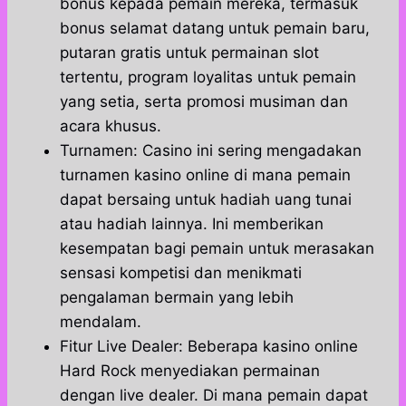
bonus kepada pemain mereka, termasuk
bonus selamat datang untuk pemain baru,
putaran gratis untuk permainan slot
tertentu, program loyalitas untuk pemain
yang setia, serta promosi musiman dan
acara khusus.
Turnamen: Casino ini sering mengadakan
turnamen kasino online di mana pemain
dapat bersaing untuk hadiah uang tunai
atau hadiah lainnya. Ini memberikan
kesempatan bagi pemain untuk merasakan
sensasi kompetisi dan menikmati
pengalaman bermain yang lebih
mendalam.
Fitur Live Dealer: Beberapa kasino online
Hard Rock menyediakan permainan
dengan live dealer. Di mana pemain dapat