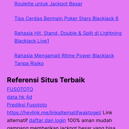
Roulette untuk Jackpot Besar
Tips Cerdas Bermain Poker Stars Blackjack 6
Rahasia Hit, Stand, Double & Split di Lightning
Blackjack Live1
Rahasia Mengamati Ritme Power Blackjack
Tanpa Risiko
Referensi Situs Terbaik
FUSOTOTO
data hk 4d
Prediksi Fusototo
https://heylink.me/linkalternatifwaktogel/
Link
alternatif
daftar dan login
100% aman mudah
gampang memberikan jackpot besar yang bisa