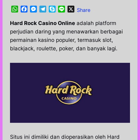
W
F
M
T
S
L
X
Share
h
a
e
e
k
i
a
c
s
l
y
n
Hard Rock Casino Online
adalah platform
t
e
s
e
p
e
perjudian daring yang menawarkan berbagai
s
b
e
g
e
permainan kasino populer, termasuk slot,
A
o
n
r
blackjack, roulette, poker, dan banyak lagi.
p
o
g
a
p
k
e
m
r
Situs ini dimiliki dan dioperasikan oleh Hard