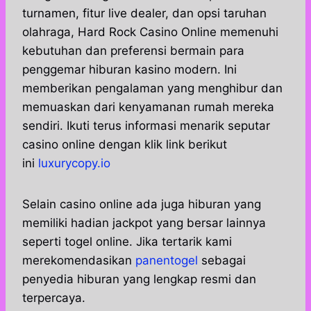
turnamen, fitur live dealer, dan opsi taruhan
olahraga, Hard Rock Casino Online memenuhi
kebutuhan dan preferensi bermain para
penggemar hiburan kasino modern. Ini
memberikan pengalaman yang menghibur dan
memuaskan dari kenyamanan rumah mereka
sendiri. Ikuti terus informasi menarik seputar
casino online dengan klik link berikut
ini
luxurycopy.io
Selain casino online ada juga hiburan yang
memiliki hadian jackpot yang bersar lainnya
seperti togel online. Jika tertarik kami
merekomendasikan
panentogel
sebagai
penyedia hiburan yang lengkap resmi dan
terpercaya.