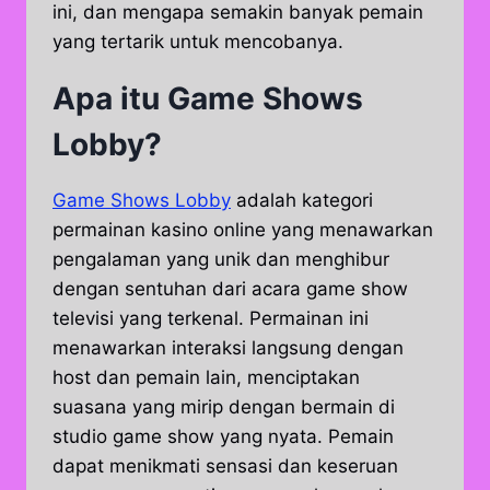
ini, dan mengapa semakin banyak pemain
yang tertarik untuk mencobanya.
Apa itu Game Shows
Lobby?
Game Shows Lobby
adalah kategori
permainan kasino online yang menawarkan
pengalaman yang unik dan menghibur
dengan sentuhan dari acara game show
televisi yang terkenal. Permainan ini
menawarkan interaksi langsung dengan
host dan pemain lain, menciptakan
suasana yang mirip dengan bermain di
studio game show yang nyata. Pemain
dapat menikmati sensasi dan keseruan