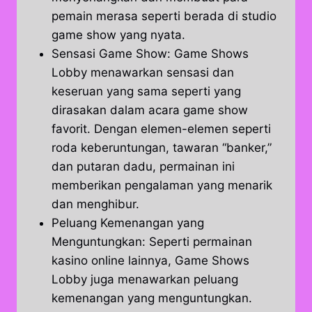
pemain merasa seperti berada di studio
game show yang nyata.
Sensasi Game Show: Game Shows
Lobby menawarkan sensasi dan
keseruan yang sama seperti yang
dirasakan dalam acara game show
favorit. Dengan elemen-elemen seperti
roda keberuntungan, tawaran “banker,”
dan putaran dadu, permainan ini
memberikan pengalaman yang menarik
dan menghibur.
Peluang Kemenangan yang
Menguntungkan: Seperti permainan
kasino online lainnya, Game Shows
Lobby juga menawarkan peluang
kemenangan yang menguntungkan.