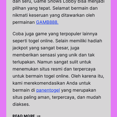
dan seru, Game Shows Lobby bisa menjadi
pilihan yang tepat. Selamat bermain dan
nikmati keseruan yang ditawarkan oleh
permainan
GAMB888.
Coba juga game yang terpopuler lainnya
seperti togel online. Selain memiliki hadiah
jackpot yang sangat besar, juga
memberikan sensasi yang unik dan tak
terlupakan. Namun sangat sulit untuk
menemukan situs resmi dan terpercaya
untuk bermain togel online. Oleh karena itu,
kami merekomendasikan Anda untuk
bermain di
panentogel
yang merupakan
situs paling aman, terpercaya, dan mudah
diakses.
SHOWS
READ MORE