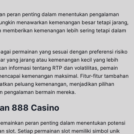
nkan peran penting dalam menentukan pengalaman
 mungkin menawarkan kemenangan besar tetapi jarang,
h memberikan kemenangan lebih sering tetapi dalam
agai permainan yang sesuai dengan preferensi risiko
r yang jarang atau kemenangan kecil yang lebih
 informasi tentang RTP dan volatilitas, pemain
mencapai kemenangan maksimal. Fitur-fitur tambahan
katkan peluang kemenangan, menjadikan pilihan
an pengalaman bermain mereka.
an 888 Casino
memainkan peran penting dalam menentukan potensi
slot. Setiap permainan slot memiliki simbol unik