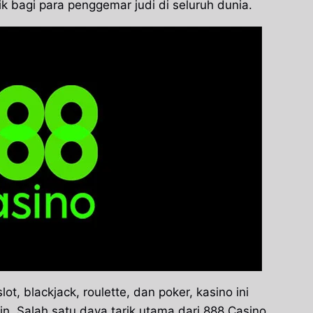
bagi para penggemar judi di seluruh dunia.
t, blackjack, roulette, dan poker, kasino ini
n. Salah satu daya tarik utama dari 888 Casino