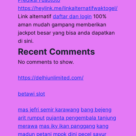
https://heylink.me/linkalternatifwaktogel/
Link alternatif
daftar dan login
100%
aman mudah gampang memberikan
jackpot besar yang bisa anda dapatkan
di sini.
Recent Comments
No comments to show.
https://delhiunlimited.com/
betawi slot
mas jefri semir karawang
bang bejeng
arit rumput
pujanta pengembala tanjung
merawa
mas iky ikan panggang
kang
madun petani
mpok dini pecel sayur