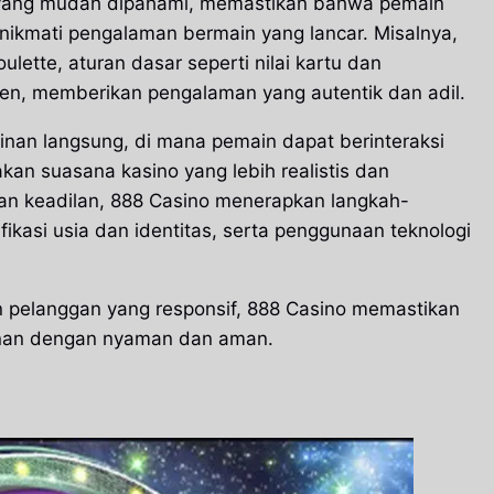
r yang mudah dipahami, memastikan bahwa pemain
ikmati pengalaman bermain yang lancar. Misalnya,
lette, aturan dasar seperti nilai kartu dan
en, memberikan pengalaman yang autentik dan adil.
inan langsung, di mana pemain dapat berinteraksi
kan suasana kasino yang lebih realistis dan
 keadilan, 888 Casino menerapkan langkah-
fikasi usia dan identitas, serta penggunaan teknologi
an pelanggan yang responsif, 888 Casino memastikan
inan dengan nyaman dan aman.