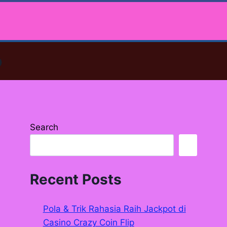
o
Search
Recent Posts
Pola & Trik Rahasia Raih Jackpot di
Casino Crazy Coin Flip