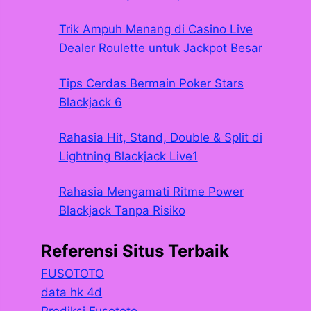
Trik Ampuh Menang di Casino Live
Dealer Roulette untuk Jackpot Besar
Tips Cerdas Bermain Poker Stars
Blackjack 6
Rahasia Hit, Stand, Double & Split di
Lightning Blackjack Live1
Rahasia Mengamati Ritme Power
Blackjack Tanpa Risiko
Referensi Situs Terbaik
FUSOTOTO
data hk 4d
Prediksi Fusototo