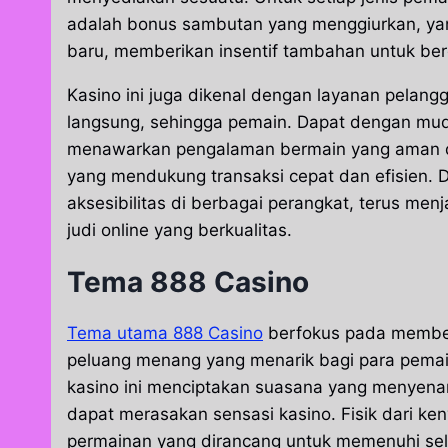
adalah bonus sambutan yang menggiurkan, ya
baru, memberikan insentif tambahan untuk be
Kasino ini juga dikenal dengan layanan pelangg
langsung, sehingga pemain. Dapat dengan mud
menawarkan pengalaman bermain yang aman d
yang mendukung transaksi cepat dan efisien.
aksesibilitas di berbagai perangkat, terus menj
judi online yang berkualitas.
Tema 888 Casino
Tema utama 888 Casino
berfokus pada member
peluang menang yang menarik bagi para pema
kasino ini menciptakan suasana yang menyen
dapat merasakan sensasi kasino. Fisik dari
permainan yang dirancang untuk memenuhi seler