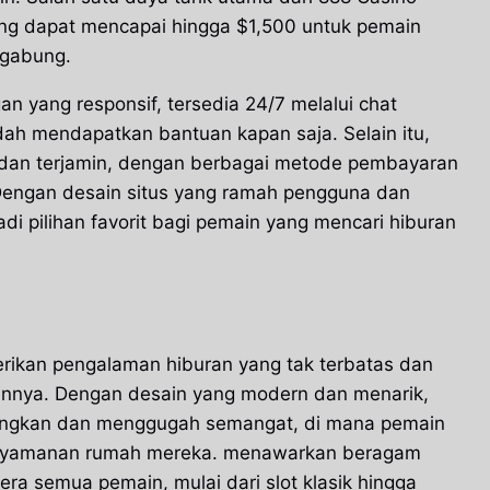
ng dapat mencapai hingga $1,500 untuk pemain
rgabung.
an yang responsif, tersedia 24/7 melalui chat
ah mendapatkan bantuan kapan saja. Selain itu,
an terjamin, dengan berbagai metode pembayaran
 Dengan desain situs yang ramah pengguna dan
adi pilihan favorit bagi pemain yang mencari hiburan
ikan pengalaman hiburan yang tak terbatas dan
innya. Dengan desain yang modern dan menarik,
angkan dan menggugah semangat, di mana pemain
 kenyamanan rumah mereka. menawarkan beragam
a semua pemain, mulai dari slot klasik hingga