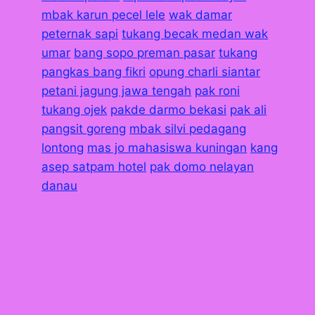
mbak karun pecel lele
wak damar
peternak sapi
tukang becak medan wak
umar
bang sopo preman pasar
tukang
pangkas bang fikri
opung charli siantar
petani jagung jawa tengah
pak roni
tukang ojek
pakde darmo bekasi
pak ali
pangsit goreng
mbak silvi pedagang
lontong
mas jo mahasiswa kuningan
kang
asep satpam hotel
pak domo nelayan
danau