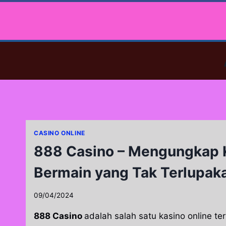
Skip
to
content
CASINO ONLINE
888 Casino – Mengungkap 
Bermain yang Tak Terlupak
09/04/2024
888 Casino
adalah salah satu kasino online te