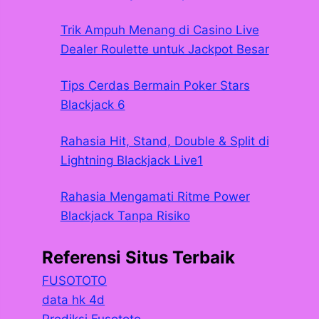
Trik Ampuh Menang di Casino Live
Dealer Roulette untuk Jackpot Besar
Tips Cerdas Bermain Poker Stars
Blackjack 6
Rahasia Hit, Stand, Double & Split di
Lightning Blackjack Live1
Rahasia Mengamati Ritme Power
Blackjack Tanpa Risiko
Referensi Situs Terbaik
FUSOTOTO
data hk 4d
Prediksi Fusototo