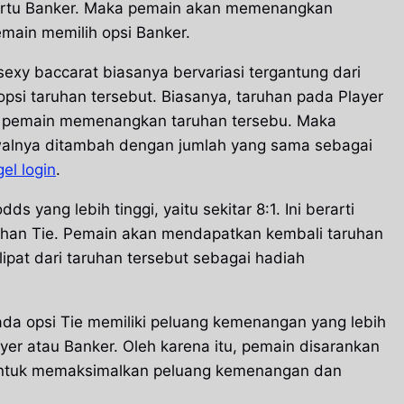
da kartu Banker. Maka pemain akan memenangkan
pemain memilih opsi Banker.
xy baccarat biasanya bervariasi tergantung dari
 opsi taruhan tersebut. Biasanya, taruhan pada Player
jika pemain memenangkan taruhan tersebu. Maka
alnya ditambah dengan jumlah yang sama sebagai
gel login
.
s yang lebih tinggi, yaitu sekitar 8:1. Ini berarti
han Tie. Pemain akan mendapatkan kembali taruhan
ipat dari taruhan tersebut sebagai hadiah
da opsi Tie memiliki peluang kemenangan yang lebih
er atau Banker. Oleh karena itu, pemain disarankan
f untuk memaksimalkan peluang kemenangan dan