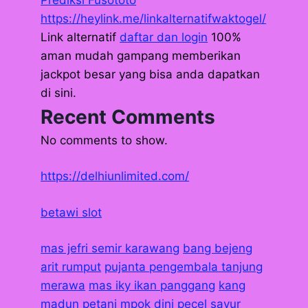
https://heylink.me/linkalternatifwaktogel/
Link alternatif
daftar dan login
100%
aman mudah gampang memberikan
jackpot besar yang bisa anda dapatkan
di sini.
Recent Comments
No comments to show.
https://delhiunlimited.com/
betawi slot
mas jefri semir karawang
bang bejeng
arit rumput
pujanta pengembala tanjung
merawa
mas iky ikan panggang
kang
madun petani
mpok dini pecel sayur