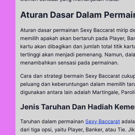
Aturan Dasar Dalam Permai
Aturan dasar permainan Sexy Baccarat mirip d
memilih apakah akan bertaruh pada Player, Ba
kartu akan dibagikan dan jumlah total titik kar
tertinggi akan menjadi pemenang. Namun, dal
menambahkan sensasi pada permainan.
Cara dan strategi bermain Sexy Baccarat cuk
peluang dan keberuntungan dalam memilih tar
digunakan antara lain adalah Martingale, Paroli
Jenis Taruhan Dan Hadiah Kem
Taruhan dalam permainan
Sexy Baccarat
adala
dari tiga opsi, yaitu Player, Banker, atau Tie. 