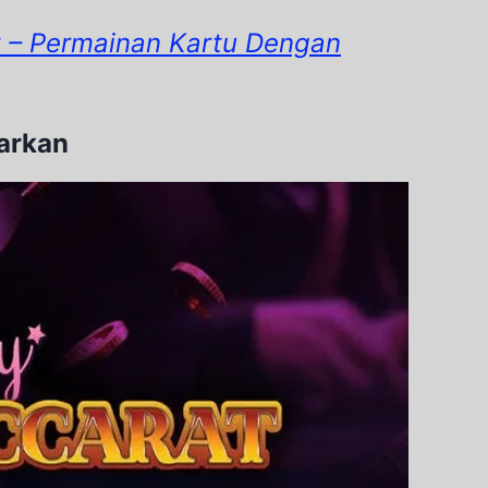
t – Permainan Kartu Dengan
arkan