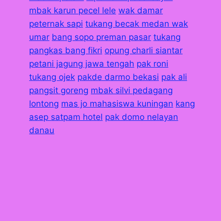
mbak karun pecel lele
wak damar
peternak sapi
tukang becak medan wak
umar
bang sopo preman pasar
tukang
pangkas bang fikri
opung charli siantar
petani jagung jawa tengah
pak roni
tukang ojek
pakde darmo bekasi
pak ali
pangsit goreng
mbak silvi pedagang
lontong
mas jo mahasiswa kuningan
kang
asep satpam hotel
pak domo nelayan
danau