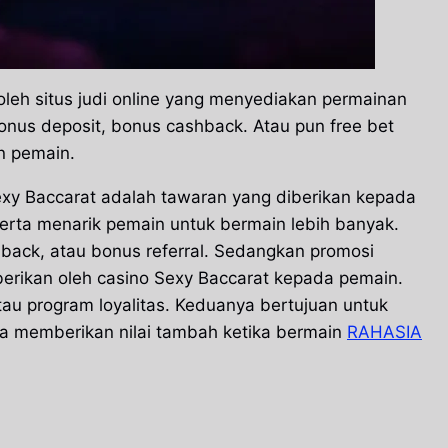
 oleh situs judi online yang menyediakan permainan
onus deposit, bonus cashback. Atau pun free bet
n pemain.
xy Baccarat adalah tawaran yang diberikan kepada
rta menarik pemain untuk bermain lebih banyak.
back, atau bonus referral. Sedangkan promosi
rikan oleh casino Sexy Baccarat kepada pemain.
au program loyalitas. Keduanya bertujuan untuk
 memberikan nilai tambah ketika bermain
RAHASIA