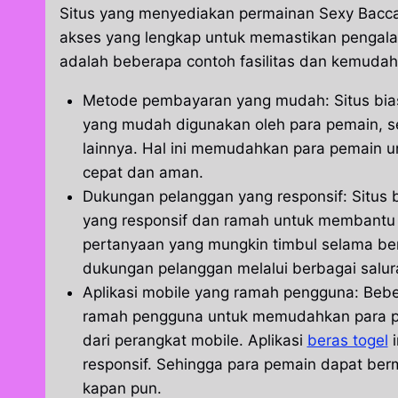
Situs yang menyediakan permainan Sexy Bacca
akses yang lengkap untuk memastikan pengala
adalah beberapa contoh fasilitas dan kemudah
Metode pembayaran yang mudah: Situs bi
yang mudah digunakan oleh para pemain, sepe
lainnya. Hal ini memudahkan para pemain 
cepat dan aman.
Dukungan pelanggan yang responsif: Situs
yang responsif dan ramah untuk membantu
pertanyaan yang mungkin timbul selama be
dukungan pelanggan melalui berbagai saluran
Aplikasi mobile yang ramah pengguna: Bebe
ramah pengguna untuk memudahkan para p
dari perangkat mobile. Aplikasi
beras togel
i
responsif. Sehingga para pemain dapat be
kapan pun.