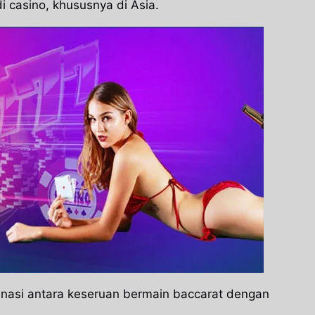
i casino, khususnya di Asia.
nasi antara keseruan bermain baccarat dengan