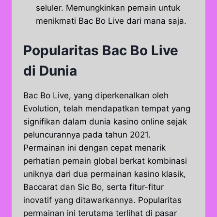
seluler. Memungkinkan pemain untuk
menikmati Bac Bo Live dari mana saja.
Popularitas Bac Bo Live
di Dunia
Bac Bo Live, yang diperkenalkan oleh
Evolution, telah mendapatkan tempat yang
signifikan dalam dunia kasino online sejak
peluncurannya pada tahun 2021.
Permainan ini dengan cepat menarik
perhatian pemain global berkat kombinasi
uniknya dari dua permainan kasino klasik,
Baccarat dan Sic Bo, serta fitur-fitur
inovatif yang ditawarkannya. Popularitas
permainan ini terutama terlihat di pasar