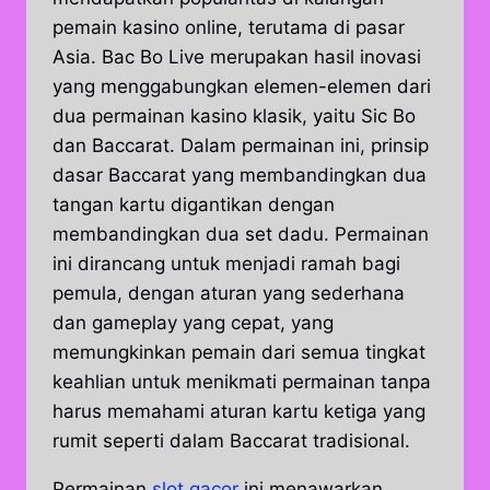
pemain kasino online, terutama di pasar
Asia. Bac Bo Live merupakan hasil inovasi
yang menggabungkan elemen-elemen dari
dua permainan kasino klasik, yaitu Sic Bo
dan Baccarat. Dalam permainan ini, prinsip
dasar Baccarat yang membandingkan dua
tangan kartu digantikan dengan
membandingkan dua set dadu. Permainan
ini dirancang untuk menjadi ramah bagi
pemula, dengan aturan yang sederhana
dan gameplay yang cepat, yang
memungkinkan pemain dari semua tingkat
keahlian untuk menikmati permainan tanpa
harus memahami aturan kartu ketiga yang
rumit seperti dalam Baccarat tradisional.
Permainan
slot gacor
ini menawarkan