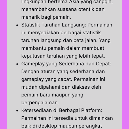
lingkungan bertema Asia yang canggih,
menambahkan suasana otentik dan
menarik bagi pemain.
Statistik Taruhan Langsung: Permainan
ini menyediakan berbagai statistik
taruhan langsung dan peta jalan. Yang
membantu pemain dalam membuat
keputusan taruhan yang lebih tepat.
Gameplay yang Sederhana dan Cepat:
Dengan aturan yang sederhana dan
gameplay yang cepat. Permainan ini
mudah dipahami dan diakses oleh
pemain baru maupun yang
berpengalaman.
Ketersediaan di Berbagai Platform:
Permainan ini tersedia untuk dimainkan
baik di desktop maupun perangkat