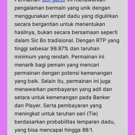
pengalaman bermain yang unik dengan
menggunakan empat dadu yang digulirkan
secara bergantian untuk menentukan
hasilnya, bukan secara bersamaan seperti
dalam Sic Bo tradisional. Dengan RTP yang
tinggi sebesar 98.87% dan taruhan
minimum yang rendah. Permainan ini
menarik bagi pemain yang mencari
permainan dengan potensi kemenangan
yang baik. Selain itu, permainan ini juga
menawarkan pembayaran yang adil dan
setara untuk kemenangan pada Banker
dan Player. Serta pembayaran yang
meningkat untuk taruhan seri (Tie)
berdasarkan probabilitas lemparan dadu,
yang bisa mencapai hingga 88:1.