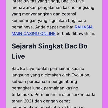
interaktivitas yang tinggi, Bac Bo Live
menawarkan pengalaman kasino langsung
yang menyenangkan dan potensi
kemenangan yang signifikan bagi para
pemainnya. Anda dapat melihat
RAHASIA
MAIN CASINO ONLINE
terbaik dibawah ini.
Sejarah Singkat Bac Bo
Live
Bac Bo Live adalah permainan kasino
langsung yang diciptakan oleh Evolution,
sebuah perusahaan pengembang
perangkat lunak permainan kasino
terkemuka. Permainan ini diluncurkan pada
tahun 2021 dan dengan cepat
mendapatkan popularitas di kalangan