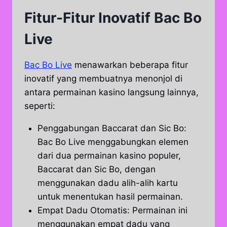
Fitur-Fitur Inovatif Bac Bo
Live
Bac Bo Live
menawarkan beberapa fitur
inovatif yang membuatnya menonjol di
antara permainan kasino langsung lainnya,
seperti:
Penggabungan Baccarat dan Sic Bo:
Bac Bo Live menggabungkan elemen
dari dua permainan kasino populer,
Baccarat dan Sic Bo, dengan
menggunakan dadu alih-alih kartu
untuk menentukan hasil permainan.
Empat Dadu Otomatis: Permainan ini
menggunakan empat dadu yang