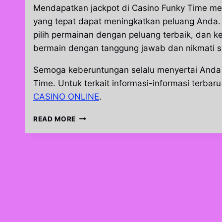
Mendapatkan jackpot di Casino Funky Time me
yang tepat dapat meningkatkan peluang Anda
pilih permainan dengan peluang terbaik, dan ke
bermain dengan tanggung jawab dan nikmati s
Semoga keberuntungan selalu menyertai Anda d
Time. Untuk terkait informasi-informasi terbar
CASINO ONLINE
.
PANDUAN
READ MORE
MENDAPATKAN
JACKPOT
DI
CASINO
FUNKY
TIME