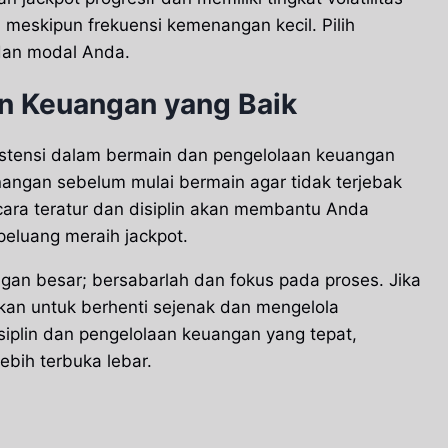
meskipun frekuensi kemenangan kecil. Pilih
dan modal Anda.
an Keuangan yang Baik
istensi dalam bermain dan pengelolaan keuangan
angan sebelum mulai bermain agar tidak terjebak
ara teratur dan disiplin akan membantu Anda
eluang meraih jackpot.
an besar; bersabarlah dan fokus pada proses. Jika
n untuk berhenti sejenak dan mengelola
iplin dan pengelolaan keuangan yang tepat,
bih terbuka lebar.