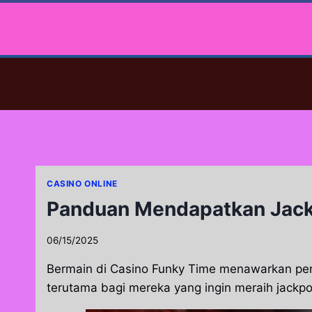
Skip
to
content
CASINO ONLINE
Panduan Mendapatkan Jackp
06/15/2025
Bermain di Casino Funky Time menawarkan p
terutama bagi mereka yang ingin meraih jackpo