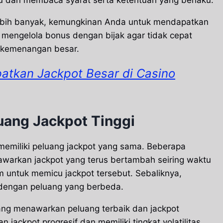
lebih banyak, kemungkinan Anda untuk mendapatkan
 mengelola bonus dengan bijak agar tidak cepat
h kemenangan besar.
atkan Jackpot Besar di Casino
uang Jackpot Tinggi
memiliki peluang jackpot yang sama. Beberapa
enawarkan jackpot yang terus bertambah seiring waktu
untuk memicu jackpot tersebut. Sebaliknya,
p dengan peluang yang berbeda.
ang menawarkan peluang terbaik dan jackpot
jackpot progresif dan memiliki tingkat volatilitas