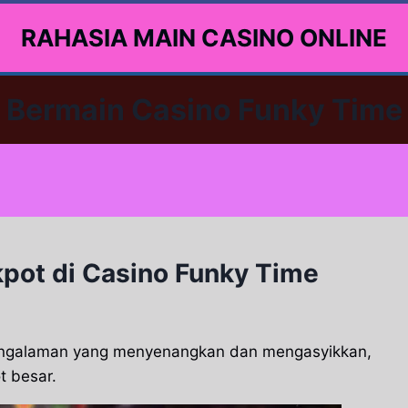
RAHASIA MAIN CASINO ONLINE
Bermain Casino Funky Time
ot di Casino Funky Time
engalaman yang menyenangkan dan mengasyikkan,
t besar.