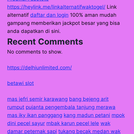
https://heylink.me/linkalternatifwaktogel/
Link
alternatif
daftar dan login
100% aman mudah
gampang memberikan jackpot besar yang bisa
anda dapatkan di sini.
Recent Comments
No comments to show.
https://delhiunlimited.com/
betawi slot
mas jefri semir karawang
bang bejeng arit
rumput
pujanta pengembala tanjung merawa
mas iky ikan panggang
kang madun petani
mpok
dini pecel sayur
mbak karun pecel lele
wak
damar peternak sapi
tukang becak medan wak