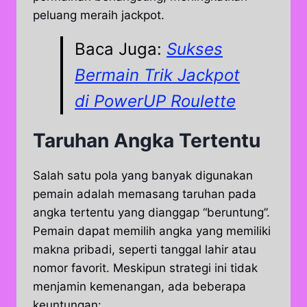
peluang meraih jackpot.
Baca Juga:
Sukses
Bermain Trik Jackpot
di PowerUP Roulette
Taruhan Angka Tertentu
Salah satu pola yang banyak digunakan
pemain adalah memasang taruhan pada
angka tertentu yang dianggap “beruntung”.
Pemain dapat memilih angka yang memiliki
makna pribadi, seperti tanggal lahir atau
nomor favorit. Meskipun strategi ini tidak
menjamin kemenangan, ada beberapa
keuntungan: