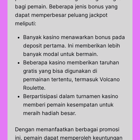
bagi pemain. Beberapa jenis bonus yang
dapat memperbesar peluang jackpot
meliputi:
Banyak kasino menawarkan bonus pada
deposit pertama. Ini memberikan lebih
banyak modal untuk bermain.
Beberapa kasino memberikan taruhan
gratis yang bisa digunakan di
permainan tertentu, termasuk Volcano
Roulette.
Berpartisipasi dalam turnamen kasino
memberi pemain kesempatan untuk
meraih hadiah besar.
Dengan memanfaatkan berbagai promosi
ini, pemain dapat memperoleh keuntungan