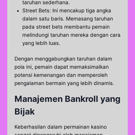
taruhan sederhana.
Street Bets: Ini mencakup tiga angka
dalam satu baris. Memasang taruhan
pada street bets membantu pemain
melindungi taruhan mereka dengan cara
yang lebih luas.
Dengan menggabungkan taruhan dalam
pola ini, pemain dapat memaksimalkan
potensi kemenangan dan memperoleh
pengalaman bermain yang lebih dinamis.
Manajemen Bankroll yang
Bijak
Keberhasilan dalam permainan kasino