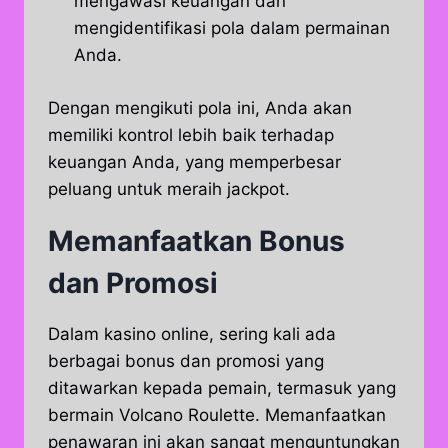
mengawasi keuangan dan
mengidentifikasi pola dalam permainan
Anda.
Dengan mengikuti pola ini, Anda akan
memiliki kontrol lebih baik terhadap
keuangan Anda, yang memperbesar
peluang untuk meraih jackpot.
Memanfaatkan Bonus
dan Promosi
Dalam kasino online, sering kali ada
berbagai bonus dan promosi yang
ditawarkan kepada pemain, termasuk yang
bermain Volcano Roulette. Memanfaatkan
penawaran ini akan sangat menguntungkan