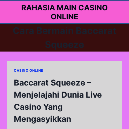
Skip
RAHASIA MAIN CASINO
to
ONLINE
content
Cara Bermain Baccarat
Squeeze
CASINO ONLINE
Baccarat Squeeze –
Menjelajahi Dunia Live
Casino Yang
Mengasyikkan