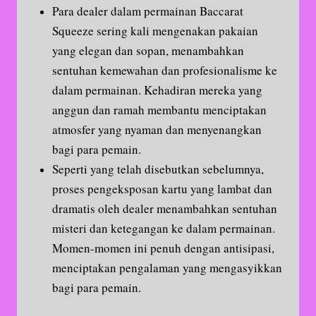
Para dealer dalam permainan Baccarat
Squeeze sering kali mengenakan pakaian
yang elegan dan sopan, menambahkan
sentuhan kemewahan dan profesionalisme ke
dalam permainan. Kehadiran mereka yang
anggun dan ramah membantu menciptakan
atmosfer yang nyaman dan menyenangkan
bagi para pemain.
Seperti yang telah disebutkan sebelumnya,
proses pengeksposan kartu yang lambat dan
dramatis oleh dealer menambahkan sentuhan
misteri dan ketegangan ke dalam permainan.
Momen-momen ini penuh dengan antisipasi,
menciptakan pengalaman yang mengasyikkan
bagi para pemain.