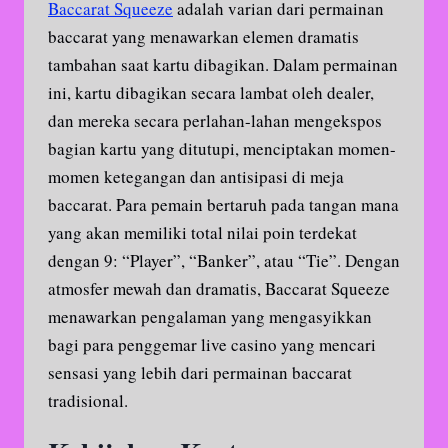
Baccarat Squeeze
adalah varian dari permainan
baccarat yang menawarkan elemen dramatis
tambahan saat kartu dibagikan. Dalam permainan
ini, kartu dibagikan secara lambat oleh dealer,
dan mereka secara perlahan-lahan mengekspos
bagian kartu yang ditutupi, menciptakan momen-
momen ketegangan dan antisipasi di meja
baccarat. Para pemain bertaruh pada tangan mana
yang akan memiliki total nilai poin terdekat
dengan 9: “Player”, “Banker”, atau “Tie”. Dengan
atmosfer mewah dan dramatis, Baccarat Squeeze
menawarkan pengalaman yang mengasyikkan
bagi para penggemar live casino yang mencari
sensasi yang lebih dari permainan baccarat
tradisional.