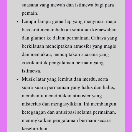
suasana yang mewah dan istimewa bagi para
pemain.
Lampu-lampu gemerlap yang menyinari meja
baccarat menambahkan sentuhan kemewahan
dan glamor ke dalam permainan. Cahaya yang
berkilauan menciptakan atmosfer yang magis
dan memukau, menciptakan suasana yang
cocok untuk pengalaman bermain yang
istimewa.
Musik latar yang lembut dan merdu, serta
suara-suara permainan yang halus dan halus,
membantu menciptakan atmosfer yang
misterius dan mengasyikkan. Ini membangun
ketegangan dan antisipasi selama permainan,
meningkatkan pengalaman bermain secara
keseluruhan.