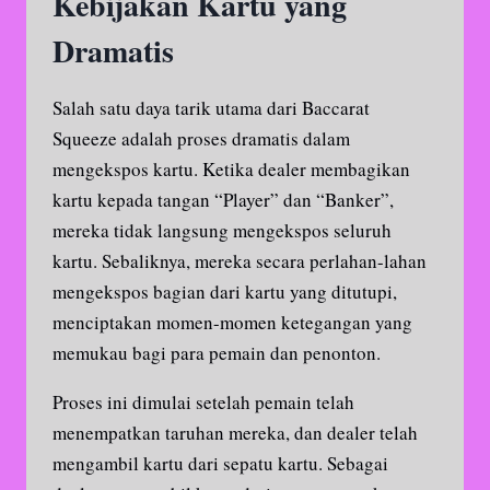
Kebijakan Kartu yang
Dramatis
Salah satu daya tarik utama dari Baccarat
Squeeze adalah proses dramatis dalam
mengekspos kartu. Ketika dealer membagikan
kartu kepada tangan “Player” dan “Banker”,
mereka tidak langsung mengekspos seluruh
kartu. Sebaliknya, mereka secara perlahan-lahan
mengekspos bagian dari kartu yang ditutupi,
menciptakan momen-momen ketegangan yang
memukau bagi para pemain dan penonton.
Proses ini dimulai setelah pemain telah
menempatkan taruhan mereka, dan dealer telah
mengambil kartu dari sepatu kartu. Sebagai