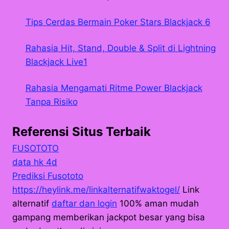
Tips Cerdas Bermain Poker Stars Blackjack 6
Rahasia Hit, Stand, Double & Split di Lightning
Blackjack Live1
Rahasia Mengamati Ritme Power Blackjack
Tanpa Risiko
Referensi Situs Terbaik
FUSOTOTO
data hk 4d
Prediksi Fusototo
https://heylink.me/linkalternatifwaktogel/
Link
alternatif
daftar dan login
100% aman mudah
gampang memberikan jackpot besar yang bisa