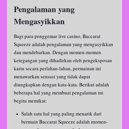
Pengalaman yang
Mengasyikkan
Bagi para penggemar live casino, Baccarat
Squeeze adalah pengalaman yang mengasyikkan
dan mendebarkan. Dengan momen-momen
ketegangan yang dihadirkan oleh pengeksposan
kartu secara perlahan-lahan, permainan ini
menawarkan sensasi yang tidak dapat
diungkapkan dengan kata-kata. Berikut adalah
beberapa hal yang membuat pengalaman ini
begitu memikat:
Salah satu hal yang paling menarik dari
bermain Baccarat Squeeze adalah momen-