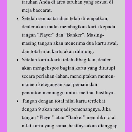
taruhan Anda di area taruhan yang sesuai di
meja baccarat.
Setelah semua taruhan telah ditempatkan,
dealer akan mulai membagikan kartu kepada
tangan “Player” dan “Banker”. Masing-
masing tangan akan menerima dua kartu awal,
dan total nilai kartu akan dihitung.
Setelah kartu-kartu telah dibagikan, dealer
akan mengekspos bagian kartu yang ditutupi
secara perlahan-lahan, menciptakan momen-
momen ketegangan saat pemain dan
penonton menunggu untuk melihat hasilnya.
Tangan dengan total nilai kartu terdekat
dengan 9 akan menjadi pemenangnya. Jika
tangan “Player” atau “Banker” memiliki total
nilai kartu yang sama, hasilnya akan dianggap